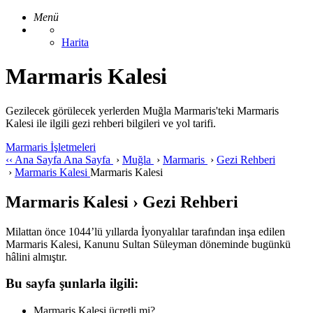
Menü
Harita
Marmaris Kalesi
Gezilecek görülecek yerlerden Muğla Marmaris'teki Marmaris
Kalesi ile ilgili gezi rehberi bilgileri ve yol tarifi.
Marmaris İşletmeleri
‹‹
Ana Sayfa
Ana Sayfa
›
Muğla
›
Marmaris
›
Gezi Rehberi
›
Marmaris Kalesi
Marmaris Kalesi
Marmaris Kalesi › Gezi Rehberi
Milattan önce 1044’lü yıllarda İyonyalılar tarafından inşa edilen
Marmaris Kalesi, Kanunu Sultan Süleyman döneminde bugünkü
hâlini almıştır.
Bu sayfa şunlarla ilgili:
Marmaris Kalesi ücretli mi?