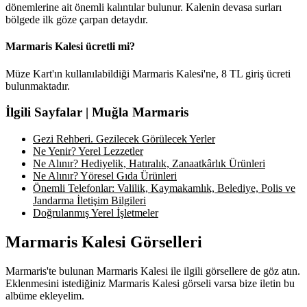
dönemlerine ait önemli kalıntılar bulunur. Kalenin devasa surları
bölgede ilk göze çarpan detaydır.
Marmaris Kalesi ücretli mi?
Müze Kart'ın kullanılabildiği Marmaris Kalesi'ne, 8 TL giriş ücreti
bulunmaktadır.
İlgili Sayfalar | Muğla Marmaris
Gezi Rehberi. Gezilecek Görülecek Yerler
Ne Yenir? Yerel Lezzetler
Ne Alınır? Hediyelik, Hatıralık, Zanaatkârlık Ürünleri
Ne Alınır? Yöresel Gıda Ürünleri
Önemli Telefonlar: Valilik, Kaymakamlık, Belediye, Polis ve
Jandarma İletişim Bilgileri
Doğrulanmış Yerel İşletmeler
Marmaris Kalesi Görselleri
Marmaris'te bulunan Marmaris Kalesi ile ilgili görsellere de göz atın.
Eklenmesini istediğiniz Marmaris Kalesi görseli varsa bize iletin bu
albüme ekleyelim.