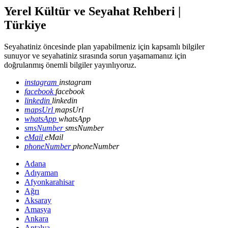
Yerel Kültür ve Seyahat Rehberi |
Türkiye
Seyahatiniz öncesinde plan yapabilmeniz için kapsamlı bilgiler
sunuyor ve seyahatiniz sırasında sorun yaşamamanız için
doğrulanmış önemli bilgiler yayınlıyoruz.
instagram
instagram
facebook
facebook
linkedin
linkedin
mapsUrl
mapsUrl
whatsApp
whatsApp
smsNumber
smsNumber
eMail
eMail
phoneNumber
phoneNumber
Adana
Adıyaman
Afyonkarahisar
Ağrı
Aksaray
Amasya
Ankara
Antalya