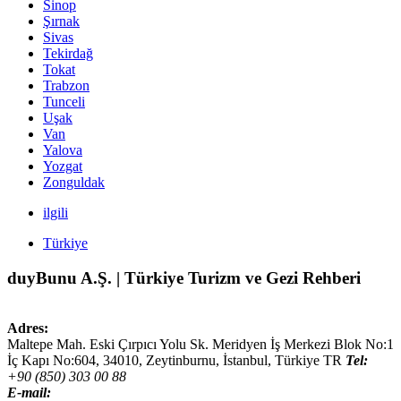
Sinop
Şırnak
Sivas
Tekirdağ
Tokat
Trabzon
Tunceli
Uşak
Van
Yalova
Yozgat
Zonguldak
ilgili
Türkiye
duyBunu A.Ş. | Türkiye Turizm ve Gezi Rehberi
Adres:
Maltepe Mah. Eski Çırpıcı Yolu Sk. Meridyen İş Merkezi Blok No:1
İç Kapı No:604,
34010
,
Zeytinburnu, İstanbul
,
Türkiye
TR
Tel:
+90 (850) 303 00 88
E-mail: