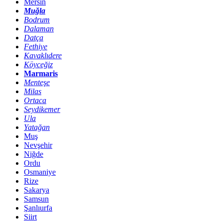
Mersin
Muğla
Bodrum
Dalaman
Datça
Fethiye
Kavaklıdere
Köyceğiz
Marmaris
Menteşe
Milas
Ortaca
Seydikemer
Ula
Yatağan
Muş
Nevşehir
Niğde
Ordu
Osmaniye
Rize
Sakarya
Samsun
Şanlıurfa
Siirt