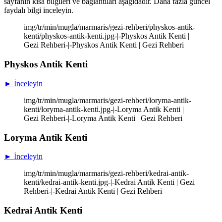
sayfanın kısa bilgileri ve bağlantıları aşağıdadır. Daha fazla güncel
faydalı bilgi inceleyin.
img/tr/min/mugla/marmaris/gezi-rehberi/physkos-antik-
kenti/physkos-antik-kenti.jpg-|-Physkos Antik Kenti |
Gezi Rehberi-|-Physkos Antik Kenti | Gezi Rehberi
Physkos Antik Kenti
► İnceleyin
img/tr/min/mugla/marmaris/gezi-rehberi/loryma-antik-
kenti/loryma-antik-kenti.jpg-|-Loryma Antik Kenti |
Gezi Rehberi-|-Loryma Antik Kenti | Gezi Rehberi
Loryma Antik Kenti
► İnceleyin
img/tr/min/mugla/marmaris/gezi-rehberi/kedrai-antik-
kenti/kedrai-antik-kenti.jpg-|-Kedrai Antik Kenti | Gezi
Rehberi-|-Kedrai Antik Kenti | Gezi Rehberi
Kedrai Antik Kenti