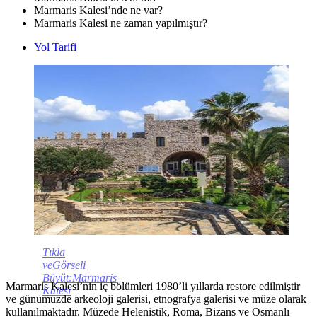
Marmaris Kalesi’nde ne var?
Marmaris Kalesi ne zaman yapılmıştır?
Yol Tarifi
Tıkla
veGörseli
Büyüt:Marmaris
Marmaris Kalesi’nin iç bölümleri 1980’li yıllarda restore edilmiştir
Kalesi
ve günümüzde arkeoloji galerisi, etnografya galerisi ve müze olarak
kullanılmaktadır. Müzede Helenistik, Roma, Bizans ve Osmanlı