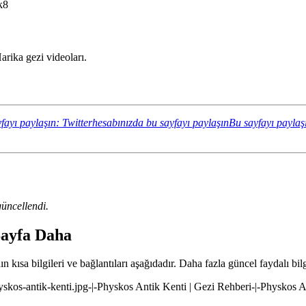
k8
rika gezi videoları.
fayı paylaşın: Twitterhesabınızda bu sayfayı paylaşın
Bu sayfayı paylaş
üncellendi.
Sayfa Daha
 kısa bilgileri ve bağlantıları aşağıdadır. Daha fazla güncel faydalı bilg
yskos-antik-kenti.jpg-|-Physkos Antik Kenti | Gezi Rehberi-|-Physkos A