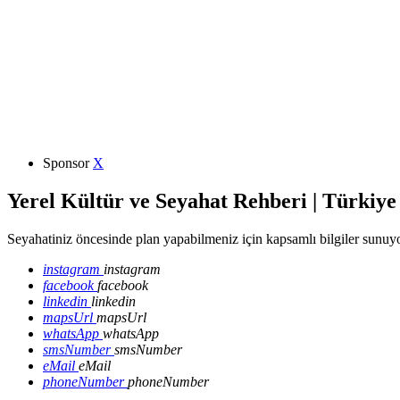
Sponsor
X
Yerel Kültür ve Seyahat Rehberi | Türkiye
Seyahatiniz öncesinde plan yapabilmeniz için kapsamlı bilgiler sunuyo
instagram
instagram
facebook
facebook
linkedin
linkedin
mapsUrl
mapsUrl
whatsApp
whatsApp
smsNumber
smsNumber
eMail
eMail
phoneNumber
phoneNumber