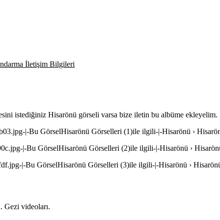
darma İletişim Bilgileri
sini istediğiniz Hisarönü görseli varsa bize iletin bu albüme ekleyelim.
3.jpg-|-Bu GörselHisarönü Görselleri (1)ile ilgili-|-Hisarönü › Hisarön
c.jpg-|-Bu GörselHisarönü Görselleri (2)ile ilgili-|-Hisarönü › Hisarönü
f.jpg-|-Bu GörselHisarönü Görselleri (3)ile ilgili-|-Hisarönü › Hisarönü
 Gezi videoları.