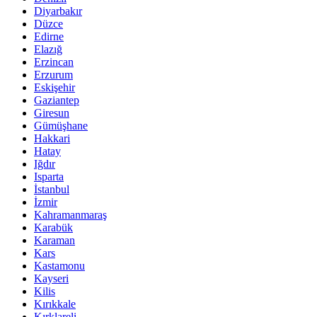
Diyarbakır
Düzce
Edirne
Elazığ
Erzincan
Erzurum
Eskişehir
Gaziantep
Giresun
Gümüşhane
Hakkari
Hatay
Iğdır
Isparta
İstanbul
İzmir
Kahramanmaraş
Karabük
Karaman
Kars
Kastamonu
Kayseri
Kilis
Kırıkkale
Kırklareli