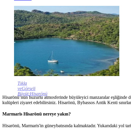
Tıkla
veGörseli
Büyüt:Hisarönü
Hisarönü’nün huzurlu atmosferinde büyüleyici manzaralar eşliğinde deniz
kulüpleri ziyaret edebilirsiniz. Hisarönü, Bybassos Antik Kenti sınırları
Marmaris Hisarönü nereye yakın?
Hisarönü, Marmaris'in güneybatısında kalmaktadır. Yukarıdaki yol tar