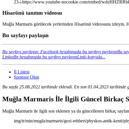
23-|-https://www.youtube-nocookie.com/embed/wdzHHZRRb
Hisarönü tanıtım videosu
Muğla Marmaris görülecek yerlerinden Hisarönü videosunu izleyin. Ha
Bu sayfayı paylaşın
Bu sayfayı paylaşın: Facebook hesabınızda bu sayfayı paylaşın
Bu say
LinkedIn hesabınızda bu sayfayı paylaşın
Linki kopyala...
İl Listesi
Sponsor Olun
Bu sayfa 25.08.2022 tarihinde eklendi. En son 01.04.2023 tarihinde g
Muğla Marmaris İle İlgili Güncel Birkaç 
Muğla Marmaris ile ilgili son eklenen ya da güncellenen birkaç sayfanın
img/tr/min/mugla/marmaris/gezi-rehberi/physkos-antik-kenti/ph