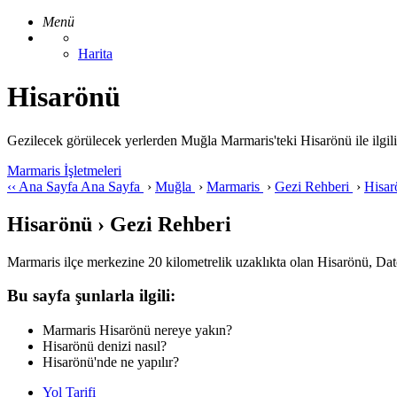
Menü
Harita
Hisarönü
Gezilecek görülecek yerlerden Muğla Marmaris'teki Hisarönü ile ilgili ge
Marmaris İşletmeleri
‹‹
Ana Sayfa
Ana Sayfa
›
Muğla
›
Marmaris
›
Gezi Rehberi
›
Hisa
Hisarönü › Gezi Rehberi
Marmaris ilçe merkezine 20 kilometrelik uzaklıkta olan Hisarönü, Dat
Bu sayfa şunlarla ilgili:
Marmaris Hisarönü nereye yakın?
Hisarönü denizi nasıl?
Hisarönü'nde ne yapılır?
Yol Tarifi