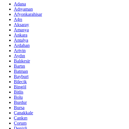
Adana
Adıyaman
Afyonkarahisar
Ağrı
Aksaray
Amasya
Ankara
Antalya
Ardahan
Artvin
Aydın
Balıkesir
Bartın
Batman
Bayburt
Bilecik
Bingöl
Bitlis
Bolu
Burdur
Bursa
Çanakkale
Çankırı
Çorum
Denizli