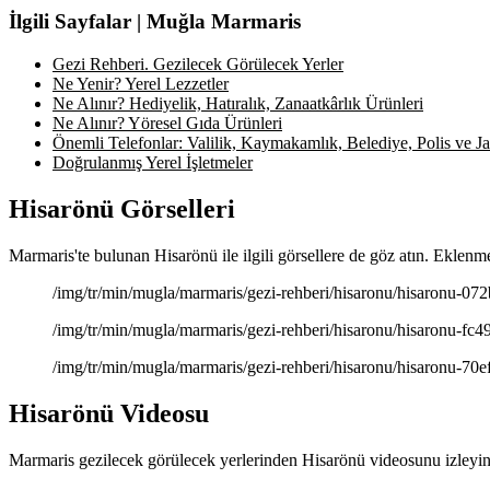
İlgili Sayfalar | Muğla Marmaris
Gezi Rehberi. Gezilecek Görülecek Yerler
Ne Yenir? Yerel Lezzetler
Ne Alınır? Hediyelik, Hatıralık, Zanaatkârlık Ürünleri
Ne Alınır? Yöresel Gıda Ürünleri
Önemli Telefonlar: Valilik, Kaymakamlık, Belediye, Polis ve Jan
Doğrulanmış Yerel İşletmeler
Hisarönü Görselleri
Marmaris'te bulunan Hisarönü ile ilgili görsellere de göz atın. Eklenme
/img/tr/min/mugla/marmaris/gezi-rehberi/hisaronu/hisaronu-072b0
/img/tr/min/mugla/marmaris/gezi-rehberi/hisaronu/hisaronu-fc490
/img/tr/min/mugla/marmaris/gezi-rehberi/hisaronu/hisaronu-70efd
Hisarönü Videosu
Marmaris gezilecek görülecek yerlerinden Hisarönü videosunu izleyin.