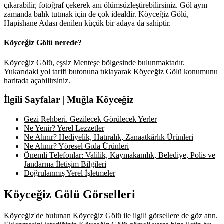
çıkarabilir, fotoğraf çekerek anı ölümsüzleştirebilirsiniz. Göl aynı
zamanda balık tutmak için de çok idealdir. Köyceğiz Gölü,
Hapishane Adası denilen küçük bir adaya da sahiptir.
Köyceğiz Gölü nerede?
Köyceğiz Gölü, eşsiz Menteşe bölgesinde bulunmaktadır.
Yukarıdaki yol tarifi butonuna tıklayarak Köyceğiz Gölü konumunu
haritada açabilirsiniz.
İlgili Sayfalar | Muğla Köyceğiz
Gezi Rehberi. Gezilecek Görülecek Yerler
Ne Yenir? Yerel Lezzetler
Ne Alınır? Hediyelik, Hatıralık, Zanaatkârlık Ürünleri
Ne Alınır? Yöresel Gıda Ürünleri
Önemli Telefonlar: Valilik, Kaymakamlık, Belediye, Polis ve
Jandarma İletişim Bilgileri
Doğrulanmış Yerel İşletmeler
Köyceğiz Gölü Görselleri
Köyceğiz'de bulunan Köyceğiz Gölü ile ilgili görsellere de göz atın.