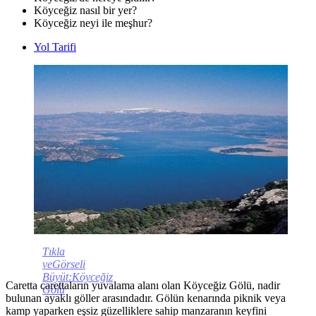
Köyceğiz nasıl bir yer?
Köyceğiz neyi ile meşhur?
Yol Tarifi
Tıkla
veGörseli
Büyüt:Köyceğiz
Caretta carettaların yuvalama alanı olan Köyceğiz Gölü, nadir
Gölü
bulunan ayaklı göller arasındadır. Gölün kenarında piknik veya
kamp yaparken eşsiz güzelliklere sahip manzaranın keyfini