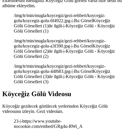
Eklenmesini istediğiniz Köyceğiz Gölü görseli varsa bize iletin bu
albüme ekleyelim.
/img/tr/min/mugla/koycegiz/gezi-rehberi/koycegiz-
golu/koycegiz-golu-6f4922.jpg-|-Bu GörselKöyceğiz
Gölü Görselleri (1)ile ilgili-|-Köyceğiz Gölü › Köyceğiz
Gölü Görselleri (1)
/img/tr/min/mugla/koycegiz/gezi-rehberi/koycegiz-
golu/koycegiz-golu-a3f390.jpg-|-Bu GörselKöyceğiz
Gölü Görselleri (2)ile ilgili-|-Köyceğiz Gölü › Köyceğiz
Gölü Görselleri (2)
/img/tr/min/mugla/koycegiz/gezi-rehberi/koycegiz-
golu/koycegiz-golu-44f683.jpg-|-Bu GörselKöyceğiz
Gölü Görselleri (3)ile ilgili-|-Köyceğiz Gölü › Köyceğiz
Gölü Görselleri (3)
Köyceğiz Gölü Videosu
Köyceğiz gezilecek görülecek yerlerinden Köyceğiz Gölü
videosunu izleyin. Gezi videoları.
23-|-https://www.youtube-
nocookie.com/embed/GRg4u-RWi_A