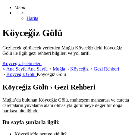
Menü
Harita
Köyceğiz Gölü
Gezilecek görülecek yerlerden Muğla Köyceğiz'deki Köyceğiz
Gölü ile ilgili gezi rehberi bilgileri ve yol tarifi.
Köyceğiz İşletmeleri
‹‹
Ana Sayfa
Ana Sayfa
›
Muğla
›
Köyceğiz
›
Gezi Rehberi
›
Köyceğiz Gölü
Köyceğiz Gölü
Köyceğiz Gölü › Gezi Rehberi
Muğla’da bulunan Köyceğiz Gölü, muhteşem manzarası ve caretta
carettaların yuvalama alanı olmasıyla görülmeye değer bir doğa
harikası niteliğinde.
Bu sayfa şunlarla ilgili:
Köyceğiz'de nereye gidilir?