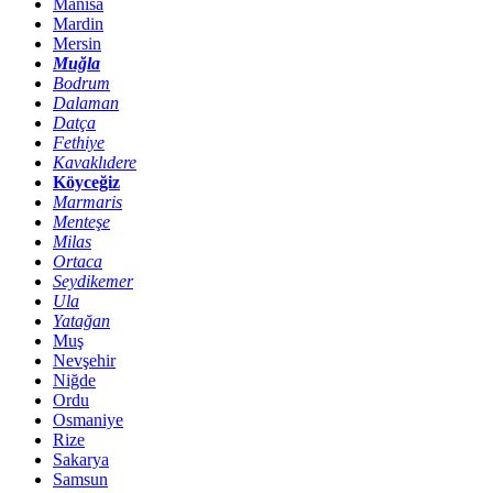
Manisa
Mardin
Mersin
Muğla
Bodrum
Dalaman
Datça
Fethiye
Kavaklıdere
Köyceğiz
Marmaris
Menteşe
Milas
Ortaca
Seydikemer
Ula
Yatağan
Muş
Nevşehir
Niğde
Ordu
Osmaniye
Rize
Sakarya
Samsun