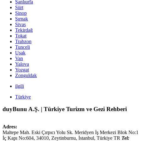
Şanlıurfa
Siirt
Sinop
Şırnak
Sivas
Tekirdağ
Tokat
Trabzon
Tunceli
Uşak
Van
Yalova
Yozgat
Zonguldak
ilgili
Türkiye
duyBunu A.Ş. | Türkiye Turizm ve Gezi Rehberi
Adres:
Maltepe Mah. Eski Çırpıcı Yolu Sk. Meridyen İş Merkezi Blok No:1
İç Kapı No:604,
34010
,
Zeytinburnu, İstanbul
,
Türkiye
TR
Tel: