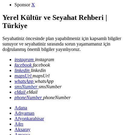
Sponsor
X
Yerel Kültür ve Seyahat Rehberi |
Türkiye
Seyahatiniz öncesinde plan yapabilmeniz için kapsamlı bilgiler
sunuyor ve seyahatiniz sırasında sorun yaşamamanız için
doğrulanmış önemli bilgiler yayınlıyoruz.
instagram
instagram
facebook
facebook
linkedin
linkedin
mapsUrl
mapsUrl
whatsApp
whatsApp
smsNumber
smsNumber
eMail
eMail
phoneNumber
phoneNumber
Adana
Adıyaman
Afyonkarahisar
Ağrı
Aksaray
Amasya