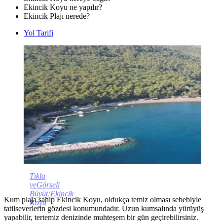
Ekincik Koyu ne yapılır?
Ekincik Plajı nerede?
Yol Tarifi
Tıkla
veGörseli
Büyüt:Ekincik
Kum plaja sahip Ekincik Koyu, oldukça temiz olması sebebiyle
Koyu
tatilseverlerin gözdesi konumundadır. Uzun kumsalında yürüyüş
yapabilir, tertemiz denizinde muhteşem bir gün geçirebilirsiniz.