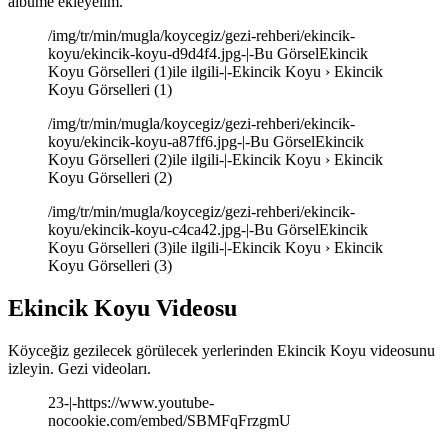
albüme ekleyelim.
/img/tr/min/mugla/koycegiz/gezi-rehberi/ekincik-
koyu/ekincik-koyu-d9d4f4.jpg-|-Bu GörselEkincik
Koyu Görselleri (1)ile ilgili-|-Ekincik Koyu › Ekincik
Koyu Görselleri (1)
/img/tr/min/mugla/koycegiz/gezi-rehberi/ekincik-
koyu/ekincik-koyu-a87ff6.jpg-|-Bu GörselEkincik
Koyu Görselleri (2)ile ilgili-|-Ekincik Koyu › Ekincik
Koyu Görselleri (2)
/img/tr/min/mugla/koycegiz/gezi-rehberi/ekincik-
koyu/ekincik-koyu-c4ca42.jpg-|-Bu GörselEkincik
Koyu Görselleri (3)ile ilgili-|-Ekincik Koyu › Ekincik
Koyu Görselleri (3)
Ekincik Koyu Videosu
Köyceğiz gezilecek görülecek yerlerinden Ekincik Koyu videosunu
izleyin. Gezi videoları.
23-|-https://www.youtube-
nocookie.com/embed/SBMFqFrzgmU