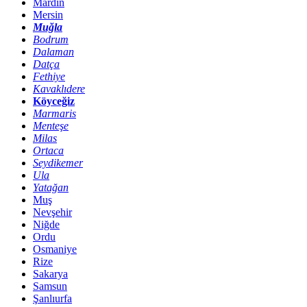
Mardin
Mersin
Muğla
Bodrum
Dalaman
Datça
Fethiye
Kavaklıdere
Köyceğiz
Marmaris
Menteşe
Milas
Ortaca
Seydikemer
Ula
Yatağan
Muş
Nevşehir
Niğde
Ordu
Osmaniye
Rize
Sakarya
Samsun
Şanlıurfa