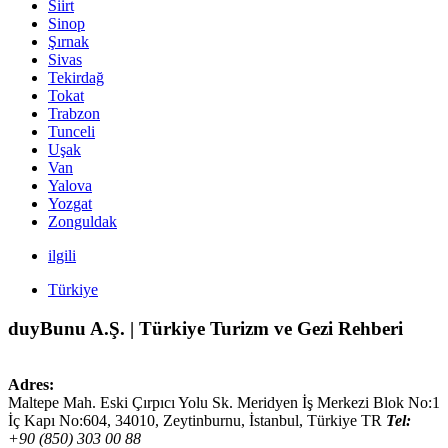
Siirt
Sinop
Şırnak
Sivas
Tekirdağ
Tokat
Trabzon
Tunceli
Uşak
Van
Yalova
Yozgat
Zonguldak
ilgili
Türkiye
duyBunu A.Ş. | Türkiye Turizm ve Gezi Rehberi
Adres:
Maltepe Mah. Eski Çırpıcı Yolu Sk. Meridyen İş Merkezi Blok No:1
İç Kapı No:604,
34010
,
Zeytinburnu, İstanbul
,
Türkiye
TR
Tel:
+90 (850) 303 00 88