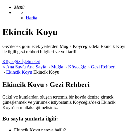
Menü
Harita
Ekincik Koyu
Gezilecek görülecek yerlerden Muğla Köyceğiz'deki Ekincik Koyu
ile ilgili gezi rehberi bilgileri ve yol tarifi.
Köyceğiz İşletmeleri
‹‹
Ana Sayfa
Ana Sayfa
›
Muğla
›
Köyceğiz
›
Gezi Rehberi
›
Ekincik Koyu
Ekincik Koyu
Ekincik Koyu › Gezi Rehberi
Çakıl ve kumlardan oluşan tertemiz bir koyda denize girmek,
güneşlenmek ve yürümek istiyorsanız Köyceğiz’deki Ekincik
Koyu’na mutlaka gitmelisiniz.
Bu sayfa şunlarla ilgili:
Ekincik Koyu nereye bağlı?