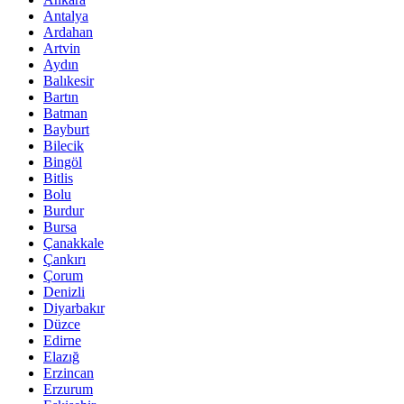
Antalya
Ardahan
Artvin
Aydın
Balıkesir
Bartın
Batman
Bayburt
Bilecik
Bingöl
Bitlis
Bolu
Burdur
Bursa
Çanakkale
Çankırı
Çorum
Denizli
Diyarbakır
Düzce
Edirne
Elazığ
Erzincan
Erzurum