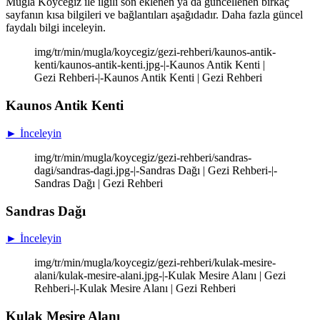
Muğla Köyceğiz ile ilgili son eklenen ya da güncellenen birkaç
sayfanın kısa bilgileri ve bağlantıları aşağıdadır. Daha fazla güncel
faydalı bilgi inceleyin.
img/tr/min/mugla/koycegiz/gezi-rehberi/kaunos-antik-
kenti/kaunos-antik-kenti.jpg-|-Kaunos Antik Kenti |
Gezi Rehberi-|-Kaunos Antik Kenti | Gezi Rehberi
Kaunos Antik Kenti
► İnceleyin
img/tr/min/mugla/koycegiz/gezi-rehberi/sandras-
dagi/sandras-dagi.jpg-|-Sandras Dağı | Gezi Rehberi-|-
Sandras Dağı | Gezi Rehberi
Sandras Dağı
► İnceleyin
img/tr/min/mugla/koycegiz/gezi-rehberi/kulak-mesire-
alani/kulak-mesire-alani.jpg-|-Kulak Mesire Alanı | Gezi
Rehberi-|-Kulak Mesire Alanı | Gezi Rehberi
Kulak Mesire Alanı