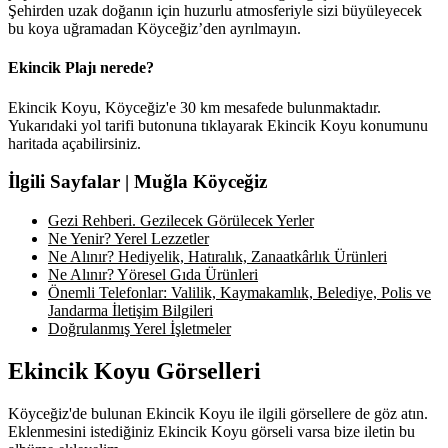
Şehirden uzak doğanın için huzurlu atmosferiyle sizi büyüleyecek
bu koya uğramadan Köyceğiz’den ayrılmayın.
Ekincik Plajı nerede?
Ekincik Koyu, Köyceğiz'e 30 km mesafede bulunmaktadır.
Yukarıdaki yol tarifi butonuna tıklayarak Ekincik Koyu konumunu
haritada açabilirsiniz.
İlgili Sayfalar | Muğla Köyceğiz
Gezi Rehberi. Gezilecek Görülecek Yerler
Ne Yenir? Yerel Lezzetler
Ne Alınır? Hediyelik, Hatıralık, Zanaatkârlık Ürünleri
Ne Alınır? Yöresel Gıda Ürünleri
Önemli Telefonlar: Valilik, Kaymakamlık, Belediye, Polis ve
Jandarma İletişim Bilgileri
Doğrulanmış Yerel İşletmeler
Ekincik Koyu Görselleri
Köyceğiz'de bulunan Ekincik Koyu ile ilgili görsellere de göz atın.
Eklenmesini istediğiniz Ekincik Koyu görseli varsa bize iletin bu