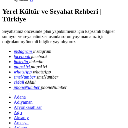
Yerel Kültür ve Seyahat Rehberi |
Türkiye
Seyahatiniz öncesinde plan yapabilmeniz için kapsamlı bilgiler
sunuyor ve seyahatiniz sırasında sorun yaşamamanız için
doğrulanmış önemli bilgiler yayınlıyoruz.
instagram
instagram
facebook
facebook
linkedin
linkedin
mapsUrl
mapsUrl
whatsApp
whatsApp
smsNumber
smsNumber
eMail
eMail
phoneNumber
phoneNumber
Adana
Adıyaman
Afyonkarahisar
Ağrı
Aksaray
Amasya
Ankara