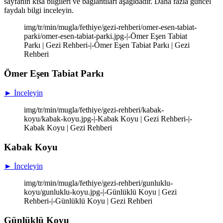
sayfanın kısa bilgileri ve bağlantıları aşağıdadır. Daha fazla güncel
faydalı bilgi inceleyin.
img/tr/min/mugla/fethiye/gezi-rehberi/omer-esen-tabiat-
parki/omer-esen-tabiat-parki.jpg-|-Ömer Eşen Tabiat
Parkı | Gezi Rehberi-|-Ömer Eşen Tabiat Parkı | Gezi
Rehberi
Ömer Eşen Tabiat Parkı
► İnceleyin
img/tr/min/mugla/fethiye/gezi-rehberi/kabak-
koyu/kabak-koyu.jpg-|-Kabak Koyu | Gezi Rehberi-|-
Kabak Koyu | Gezi Rehberi
Kabak Koyu
► İnceleyin
img/tr/min/mugla/fethiye/gezi-rehberi/gunluklu-
koyu/gunluklu-koyu.jpg-|-Günlüklü Koyu | Gezi
Rehberi-|-Günlüklü Koyu | Gezi Rehberi
Günlüklü Koyu