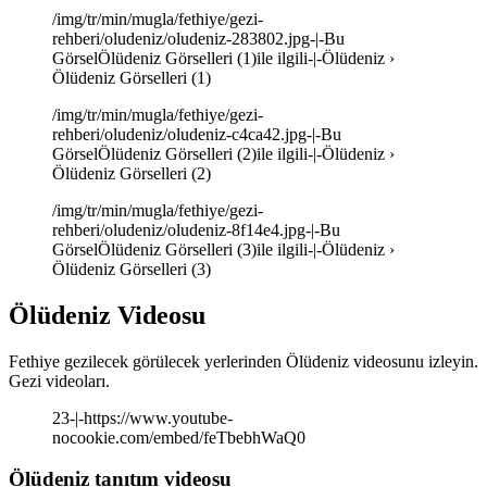
/img/tr/min/mugla/fethiye/gezi-
rehberi/oludeniz/oludeniz-283802.jpg-|-Bu
GörselÖlüdeniz Görselleri (1)ile ilgili-|-Ölüdeniz ›
Ölüdeniz Görselleri (1)
/img/tr/min/mugla/fethiye/gezi-
rehberi/oludeniz/oludeniz-c4ca42.jpg-|-Bu
GörselÖlüdeniz Görselleri (2)ile ilgili-|-Ölüdeniz ›
Ölüdeniz Görselleri (2)
/img/tr/min/mugla/fethiye/gezi-
rehberi/oludeniz/oludeniz-8f14e4.jpg-|-Bu
GörselÖlüdeniz Görselleri (3)ile ilgili-|-Ölüdeniz ›
Ölüdeniz Görselleri (3)
Ölüdeniz Videosu
Fethiye gezilecek görülecek yerlerinden Ölüdeniz videosunu izleyin.
Gezi videoları.
23-|-https://www.youtube-
nocookie.com/embed/feTbebhWaQ0
Ölüdeniz tanıtım videosu