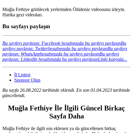
Muğla Fethiye görülecek yerlerinden Ölüdeniz videosunu izleyin.
Harika gezi videoları.
Bu sayfayı paylaşın
Bu sayfayı paylaşın: Facebook hesabınızda bu sayfayı paylaşın
Bu
sayfayı paylaşın: Twitterhesabınızda bu sayfayı paylaşın
Bu sayfayı
paylaşın: WhatsApphesabınızda bu sayfayı paylaşın
Bu sayfayı
paylaşın: LinkedIn hesabınızda bu sayfayı paylaşın
Linki kopyala...
İl Listesi
Sponsor Olun
Bu sayfa 26.08.2022 tarihinde eklendi. En son 01.04.2023 tarihinde
güncellendi.
Muğla Fethiye İle İlgili Güncel Birkaç
Sayfa Daha
Muğla Fethiye ile ilgili son eklenen ya da güncellenen birkaç