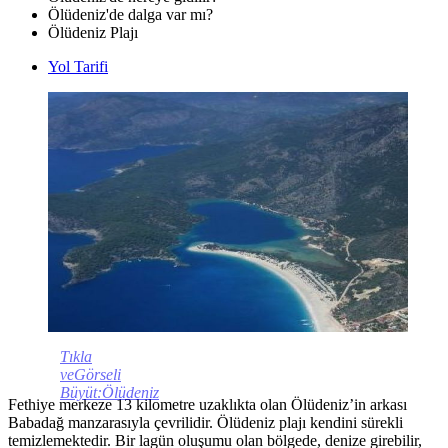
Ölüdeniz'de dalga var mı?
Ölüdeniz Plajı
Yol Tarifi
Tıkla
veGörseli
Büyüt:Ölüdeniz
Fethiye merkeze 13 kilometre uzaklıkta olan Ölüdeniz’in arkası
Babadağ manzarasıyla çevrilidir. Ölüdeniz plajı kendini sürekli
temizlemektedir. Bir lagün oluşumu olan bölgede, denize girebilir,