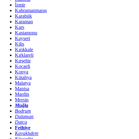
İzmir
Kahramanmaraş
Karabük
Karaman
Kars
Kastamonu
Kayseri
Kilis
Kırıkkale
Kırklareli
Kırşehir
Kocaeli
Konya
Kütahya
Malatya
Manisa
Mardin
Mersin
Muğla
Bodrum
Dalaman
Datça
Fethiye
Kavaklıdere
Köyceğiz