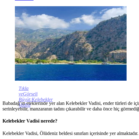
Tıkla
veGörseli
Büyüt:Kelebekler
Babadağ’ın eteklerinde yer alan Kelebekler Vadisi, ender türleri de iç
Vadisi
serinleyebilir, manzaranın tadını çıkarabilir ve daha önce hiç görmedi
Kelebekler Vadisi nerede?
Kelebekler Vadisi, Ölüdeniz beldesi sınırları içerisinde yer almaktadır