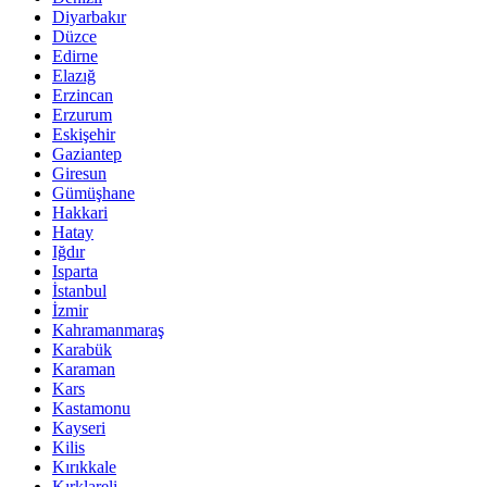
Diyarbakır
Düzce
Edirne
Elazığ
Erzincan
Erzurum
Eskişehir
Gaziantep
Giresun
Gümüşhane
Hakkari
Hatay
Iğdır
Isparta
İstanbul
İzmir
Kahramanmaraş
Karabük
Karaman
Kars
Kastamonu
Kayseri
Kilis
Kırıkkale
Kırklareli