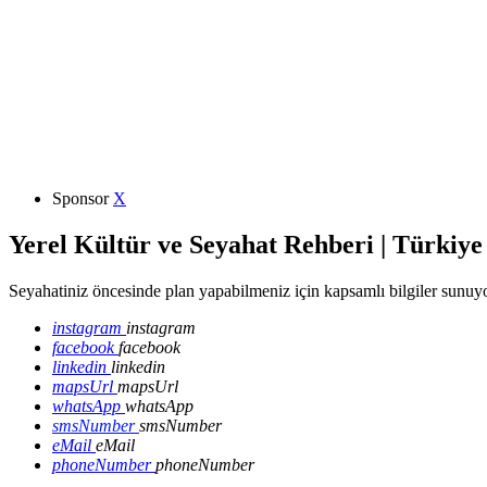
Sponsor
X
Yerel Kültür ve Seyahat Rehberi | Türkiye
Seyahatiniz öncesinde plan yapabilmeniz için kapsamlı bilgiler sunuyo
instagram
instagram
facebook
facebook
linkedin
linkedin
mapsUrl
mapsUrl
whatsApp
whatsApp
smsNumber
smsNumber
eMail
eMail
phoneNumber
phoneNumber