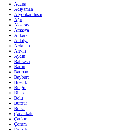
Adana
Adıyaman
Afyonkarahisar
Ağrı
Aksaray
Amasya
Ankara
Antalya
Ardahan
Artvin
Aydın
Balıkesir
Bartın
Batman
Bayburt
Bilecik
Bingöl
Bitlis
Bolu
Burdur
Bursa
Çanakkale
Çankırı
Çorum
Denizli