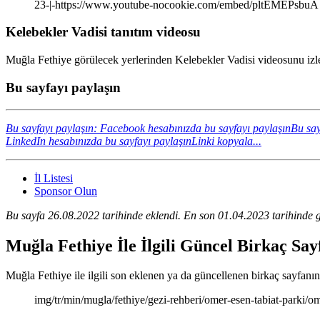
23-|-https://www.youtube-nocookie.com/embed/pltEMEPsbuA
Kelebekler Vadisi tanıtım videosu
Muğla Fethiye görülecek yerlerinden Kelebekler Vadisi videosunu izle
Bu sayfayı paylaşın
Bu sayfayı paylaşın: Facebook hesabınızda bu sayfayı paylaşın
Bu say
LinkedIn hesabınızda bu sayfayı paylaşın
Linki kopyala...
İl Listesi
Sponsor Olun
Bu sayfa 26.08.2022 tarihinde eklendi. En son 01.04.2023 tarihinde g
Muğla Fethiye İle İlgili Güncel Birkaç Sa
Muğla Fethiye ile ilgili son eklenen ya da güncellenen birkaç sayfanın k
img/tr/min/mugla/fethiye/gezi-rehberi/omer-esen-tabiat-parki/o