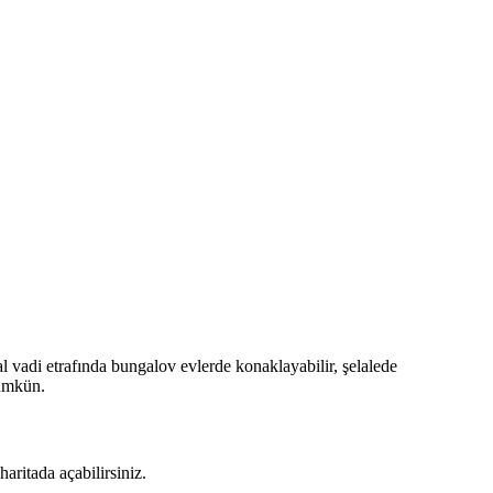
al vadi etrafında bungalov evlerde konaklayabilir, şelalede
mümkün.
aritada açabilirsiniz.