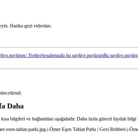
yin. Harika gezi videoları.
fayı paylaşın: Twitterhesabınızda bu sayfayı paylaşın
Bu sayfayı paylaş
üncellendi.
yfa Daha
ısa bilgileri ve bağlantıları aşağıdadır. Daha fazla güncel faydalı bilgi 
mer-esen-tabiat-parki.jpg-|-Ömer Eşen Tabiat Parkı | Gezi Rehberi-|-Öm