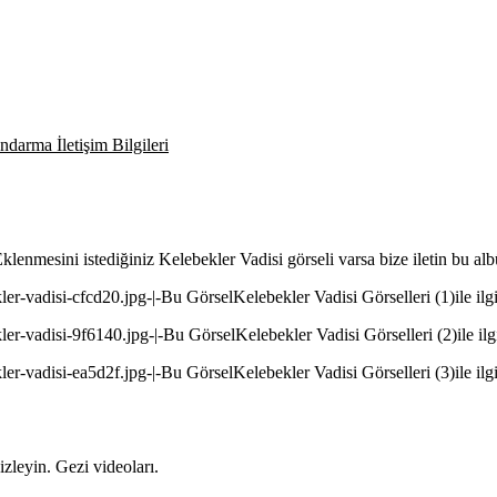
darma İletişim Bilgileri
 Eklenmesini istediğiniz Kelebekler Vadisi görseli varsa bize iletin bu a
ler-vadisi-cfcd20.jpg-|-Bu GörselKelebekler Vadisi Görselleri (1)ile ilgi
ler-vadisi-9f6140.jpg-|-Bu GörselKelebekler Vadisi Görselleri (2)ile ilgi
ler-vadisi-ea5d2f.jpg-|-Bu GörselKelebekler Vadisi Görselleri (3)ile ilgi
zleyin. Gezi videoları.