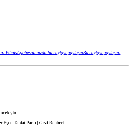
ın: WhatsApphesabınızda bu sayfayı paylaşın
Bu sayfayı paylaşın:
inceleyin.
er Eşen Tabiat Parkı | Gezi Rehberi