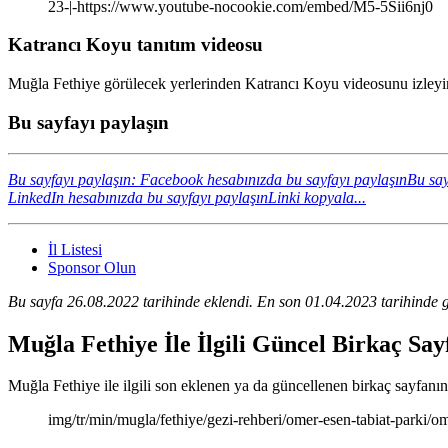
23-|-https://www.youtube-nocookie.com/embed/M5-5Sii6nj0
Katrancı Koyu tanıtım videosu
Muğla Fethiye görülecek yerlerinden Katrancı Koyu videosunu izleyin
Bu sayfayı paylaşın
Bu sayfayı paylaşın: Facebook hesabınızda bu sayfayı paylaşın
Bu say
LinkedIn hesabınızda bu sayfayı paylaşın
Linki kopyala...
İl Listesi
Sponsor Olun
Bu sayfa 26.08.2022 tarihinde eklendi. En son 01.04.2023 tarihinde g
Muğla Fethiye İle İlgili Güncel Birkaç Sa
Muğla Fethiye ile ilgili son eklenen ya da güncellenen birkaç sayfanın k
img/tr/min/mugla/fethiye/gezi-rehberi/omer-esen-tabiat-parki/o