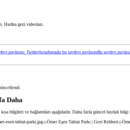
. Harika gezi videoları.
fayı paylaşın: Twitterhesabınızda bu sayfayı paylaşın
Bu sayfayı paylaş
üncellendi.
yfa Daha
ısa bilgileri ve bağlantıları aşağıdadır. Daha fazla güncel faydalı bilgi 
mer-esen-tabiat-parki.jpg-|-Ömer Eşen Tabiat Parkı | Gezi Rehberi-|-Öm