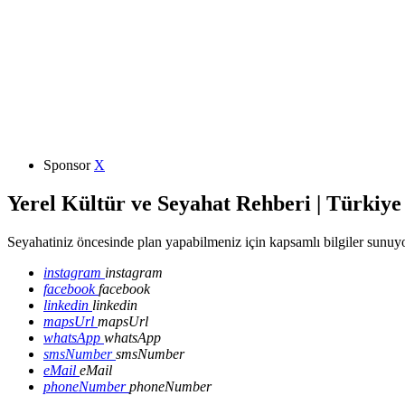
Sponsor
X
Yerel Kültür ve Seyahat Rehberi | Türkiye
Seyahatiniz öncesinde plan yapabilmeniz için kapsamlı bilgiler sunuyo
instagram
instagram
facebook
facebook
linkedin
linkedin
mapsUrl
mapsUrl
whatsApp
whatsApp
smsNumber
smsNumber
eMail
eMail
phoneNumber
phoneNumber