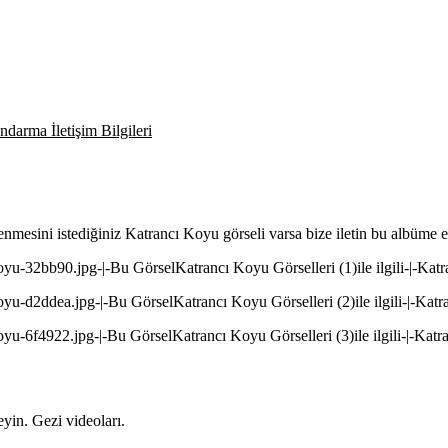
darma İletişim Bilgileri
lenmesini istediğiniz Katrancı Koyu görseli varsa bize iletin bu albüme 
koyu-32bb90.jpg-|-Bu GörselKatrancı Koyu Görselleri (1)ile ilgili-|-Kat
oyu-d2ddea.jpg-|-Bu GörselKatrancı Koyu Görselleri (2)ile ilgili-|-Kat
oyu-6f4922.jpg-|-Bu GörselKatrancı Koyu Görselleri (3)ile ilgili-|-Kat
yin. Gezi videoları.