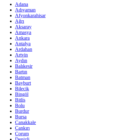
Adana
Adıyaman
Afyonkarahisar
Ağrı
Aksaray
Amasya
Ankara
Antalya
Ardahan
Artvin
Aydın
Balıkesir
Bartın
Batman
Bayburt
Bilecik
Bingöl
Bitlis
Bolu
Burdur
Bursa
Çanakkale
Çankırı
Çorum
Denizli