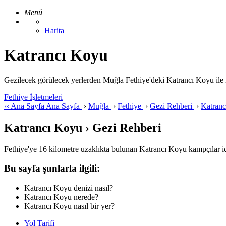
Menü
Harita
Katrancı Koyu
Gezilecek görülecek yerlerden Muğla Fethiye'deki Katrancı Koyu ile ilgil
Fethiye İşletmeleri
‹‹
Ana Sayfa
Ana Sayfa
›
Muğla
›
Fethiye
›
Gezi Rehberi
›
Katran
Katrancı Koyu › Gezi Rehberi
Fethiye'ye 16 kilometre uzaklıkta bulunan Katrancı Koyu kampçılar içi
Bu sayfa şunlarla ilgili:
Katrancı Koyu denizi nasıl?
Katrancı Koyu nerede?
Katrancı Koyu nasıl bir yer?
Yol Tarifi