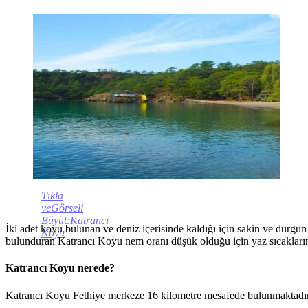
Tıkla
veGörseli
Büyüt:Katrancı
İki adet koyu bulunan ve deniz içerisinde kaldığı için sakin ve durgu
Koyu
bulunduran Katrancı Koyu nem oranı düşük olduğu için yaz sıcaklarında 
Katrancı Koyu nerede?
Katrancı Koyu Fethiye merkeze 16 kilometre mesafede bulunmaktadır. 