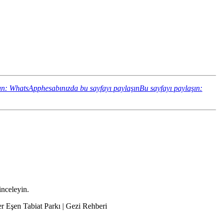
ın: WhatsApphesabınızda bu sayfayı paylaşın
Bu sayfayı paylaşın:
inceleyin.
er Eşen Tabiat Parkı | Gezi Rehberi