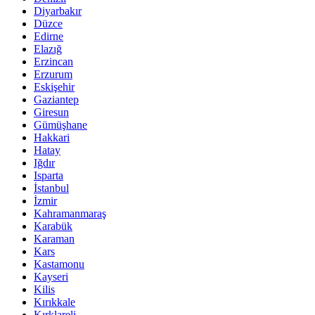
Diyarbakır
Düzce
Edirne
Elazığ
Erzincan
Erzurum
Eskişehir
Gaziantep
Giresun
Gümüşhane
Hakkari
Hatay
Iğdır
Isparta
İstanbul
İzmir
Kahramanmaraş
Karabük
Karaman
Kars
Kastamonu
Kayseri
Kilis
Kırıkkale
Kırklareli