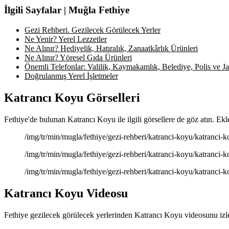
İlgili Sayfalar | Muğla Fethiye
Gezi Rehberi. Gezilecek Görülecek Yerler
Ne Yenir? Yerel Lezzetler
Ne Alınır? Hediyelik, Hatıralık, Zanaatkârlık Ürünleri
Ne Alınır? Yöresel Gıda Ürünleri
Önemli Telefonlar: Valilik, Kaymakamlık, Belediye, Polis ve Jan
Doğrulanmış Yerel İşletmeler
Katrancı Koyu Görselleri
Fethiye'de bulunan Katrancı Koyu ile ilgili görsellere de göz atın. Ek
/img/tr/min/mugla/fethiye/gezi-rehberi/katranci-koyu/katranci-
/img/tr/min/mugla/fethiye/gezi-rehberi/katranci-koyu/katranci-k
/img/tr/min/mugla/fethiye/gezi-rehberi/katranci-koyu/katranci-k
Katrancı Koyu Videosu
Fethiye gezilecek görülecek yerlerinden Katrancı Koyu videosunu izle