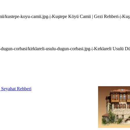
camii/kustepe-koyu-camii.jpg-|-Kuştepe Köyü Camii | Gezi Rehberi-|-Ku
ulu-dugun-corbasi/kirklareli-usulu-dugun-corbasi.jpg-|-Kırklareli Usulü