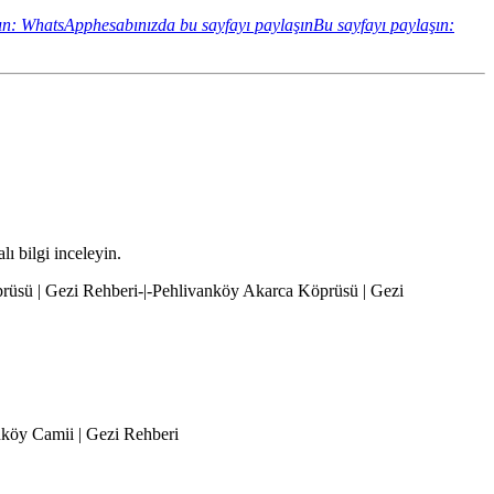
ın: WhatsApphesabınızda bu sayfayı paylaşın
Bu sayfayı paylaşın:
lı bilgi inceleyin.
prüsü | Gezi Rehberi-|-Pehlivanköy Akarca Köprüsü | Gezi
anköy Camii | Gezi Rehberi