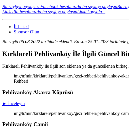
Bu sayfayı paylaşın: Facebook hesabınızda bu sayfayı paylaşın
Bu say
LinkedIn hesabınızda bu sayfayı paylaşın
Linki kopyala...
İl Listesi
Sponsor Olun
Bu sayfa 06.08.2022 tarihinde eklendi. En son 25.01.2023 tarihinde g
Kırklareli Pehlivanköy İle İlgili Güncel B
Kırklareli Pehlivanköy ile ilgili son eklenen ya da güncellenen birkaç s
img/tr/min/kirklareli/pehlivankoy/gezi-rehberi/pehlivankoy-a
Rehberi
Pehlivanköy Akarca Köprüsü
► İnceleyin
img/tr/min/kirklareli/pehlivankoy/gezi-rehberi/pehlivankoy-ca
Pehlivanköy Camii