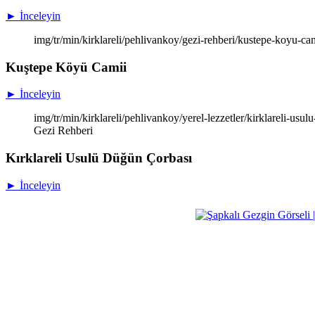
► İnceleyin
img/tr/min/kirklareli/pehlivankoy/gezi-rehberi/kustepe-koyu-
Kuştepe Köyü Camii
► İnceleyin
img/tr/min/kirklareli/pehlivankoy/yerel-lezzetler/kirklareli-us
Gezi Rehberi
Kırklareli Usulü Düğün Çorbası
► İnceleyin