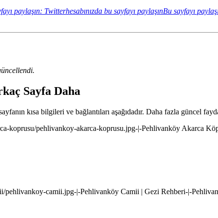
fayı paylaşın: Twitterhesabınızda bu sayfayı paylaşın
Bu sayfayı paylaş
üncellendi.
irkaç Sayfa Daha
ayfanın kısa bilgileri ve bağlantıları aşağıdadır. Daha fazla güncel fayda
karca-koprusu/pehlivankoy-akarca-koprusu.jpg-|-Pehlivanköy Akarca Kö
mii/pehlivankoy-camii.jpg-|-Pehlivanköy Camii | Gezi Rehberi-|-Pehliv