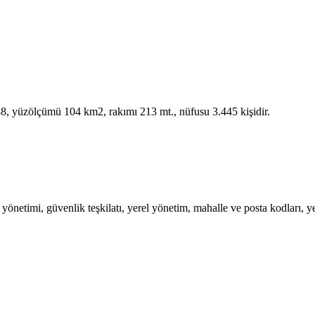
 288, yüzölçümü 104 km2, rakımı 213 mt., nüfusu 3.445 kişidir.
önetimi, güvenlik teşkilatı, yerel yönetim, mahalle ve posta kodları, yere