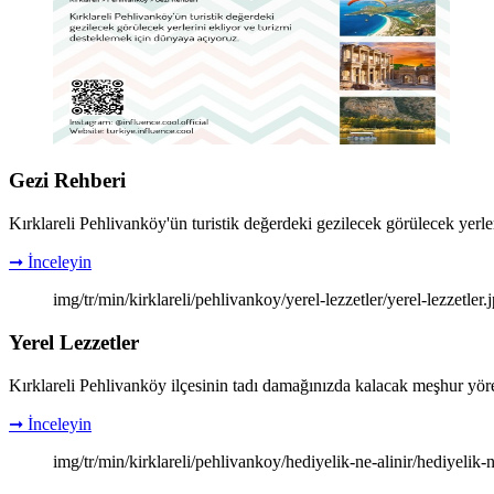
Gezi Rehberi
Kırklareli Pehlivanköy'ün turistik değerdeki gezilecek görülecek yerle
➞ İnceleyin
img/tr/min/kirklareli/pehlivankoy/yerel-lezzetler/yerel-lezzetler.
Yerel Lezzetler
Kırklareli Pehlivanköy ilçesinin tadı damağınızda kalacak meşhur yöre
➞ İnceleyin
img/tr/min/kirklareli/pehlivankoy/hediyelik-ne-alinir/hediyelik-n