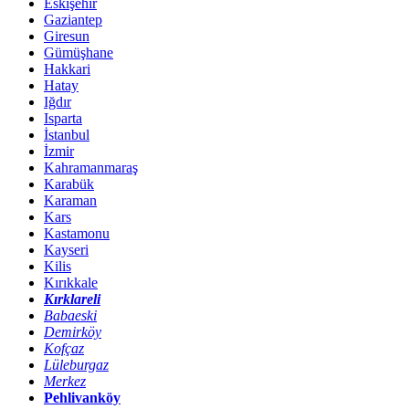
Eskişehir
Gaziantep
Giresun
Gümüşhane
Hakkari
Hatay
Iğdır
Isparta
İstanbul
İzmir
Kahramanmaraş
Karabük
Karaman
Kars
Kastamonu
Kayseri
Kilis
Kırıkkale
Kırklareli
Babaeski
Demirköy
Kofçaz
Lüleburgaz
Merkez
Pehlivanköy