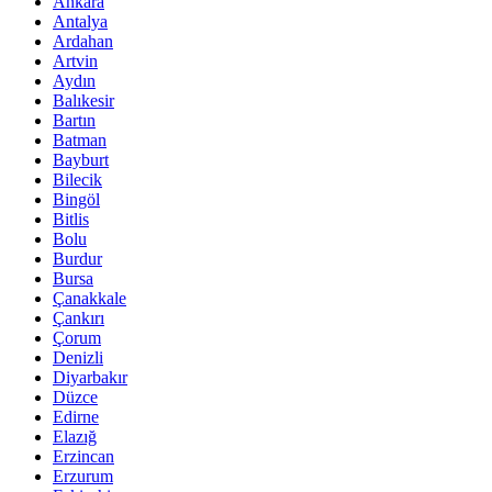
Ankara
Antalya
Ardahan
Artvin
Aydın
Balıkesir
Bartın
Batman
Bayburt
Bilecik
Bingöl
Bitlis
Bolu
Burdur
Bursa
Çanakkale
Çankırı
Çorum
Denizli
Diyarbakır
Düzce
Edirne
Elazığ
Erzincan
Erzurum