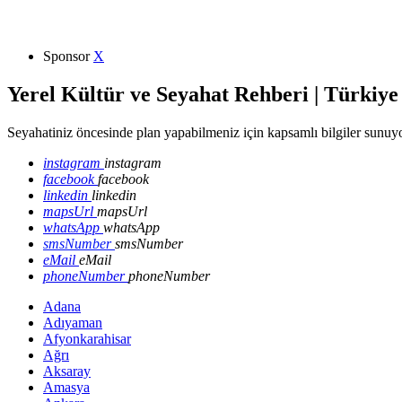
Sponsor
X
Yerel Kültür ve Seyahat Rehberi | Türkiye
Seyahatiniz öncesinde plan yapabilmeniz için kapsamlı bilgiler sunuyo
instagram
instagram
facebook
facebook
linkedin
linkedin
mapsUrl
mapsUrl
whatsApp
whatsApp
smsNumber
smsNumber
eMail
eMail
phoneNumber
phoneNumber
Adana
Adıyaman
Afyonkarahisar
Ağrı
Aksaray
Amasya