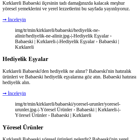
Kırklareli Babaeski ilçesinin tadı damağınızda kalacak meşhur
yöresel yemeklerini ve yerel lezzetlerini bu sayfada yayınlıyoruz.
➞ İnceleyin
img/tr/min/kirklareli/babaeski/hediyelik-ne-
alinir/hediyelik-ne-alinir.jpg-|-Hediyelik Eşyalar ›
Babaeski | Kırklareli-|-Hediyelik Eşyalar › Babaeski |
Kırklareli
Hediyelik Eşyalar
Kırklareli Babaeski'den hediyelik ne alınır? Babaeski'nin hatıralık
ürünleri ve Babaeski hediyelik eşyalarına göz atın. Babaeski hatırası
hediyelik alın.
➞ İnceleyin
img/tr/min/kirklareli/babaeski/yoresel-urunler/yoresel-
urunler.jpg-|-Yöresel Ürünler › Babaeski | Kırklareli-|-
Yöresel Ürünler › Babaeski | Kırklareli
Yöresel Ürünler
Kırklareli Babaeski yöresel ürünleri nelerdir? Babaeski'nin yerel