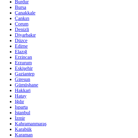
Burdur
Bursa
Çanakkale
Çankırı
Çorum
Denizli
Diyarbakır
Düzce
Edirne
Elazığ
Erzincan
Erzurum
Eskişehir
Gaziantep
Giresun
Gümüşhane
Hakkari
Hatay
Iğdır
Isparta
İstanbul
İzmir
Kahramanmaraş
Karabük
Karaman