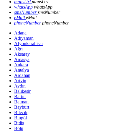
mapsUrl
mapsUrl
whatsApp
whatsApp
smsNumber
smsNumber
eMail
eMail
phoneNumber
phoneNumber
Adana
Adıyaman
Afyonkarahisar
Ağrı
Aksaray
Amasya
Ankara
Antalya
Ardahan
Artvin
Aydın
Balıkesir
Bartın
Batman
Bayburt
Bilecik
Bingöl
Bitlis
Bolu