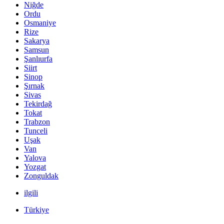
Niğde
Ordu
Osmaniye
Rize
Sakarya
Samsun
Şanlıurfa
Siirt
Sinop
Şırnak
Sivas
Tekirdağ
Tokat
Trabzon
Tunceli
Uşak
Van
Yalova
Yozgat
Zonguldak
ilgili
Türkiye