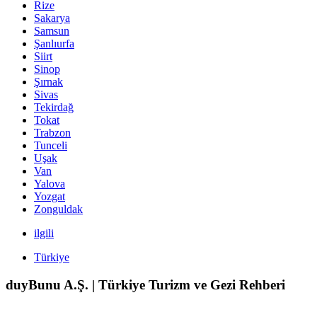
Rize
Sakarya
Samsun
Şanlıurfa
Siirt
Sinop
Şırnak
Sivas
Tekirdağ
Tokat
Trabzon
Tunceli
Uşak
Van
Yalova
Yozgat
Zonguldak
ilgili
Türkiye
duyBunu A.Ş. | Türkiye Turizm ve Gezi Rehberi