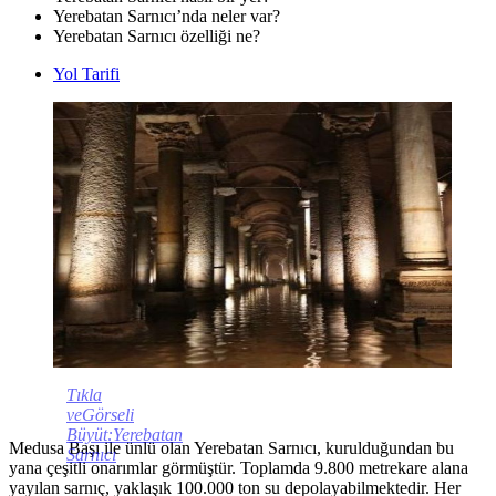
Yerebatan Sarnıcı’nda neler var?
Yerebatan Sarnıcı özelliği ne?
Yol Tarifi
Tıkla
veGörseli
Büyüt:Yerebatan
Medusa Başı ile ünlü olan Yerebatan Sarnıcı, kurulduğundan bu
Sarnıcı
yana çeşitli onarımlar görmüştür. Toplamda 9.800 metrekare alana
yayılan sarnıç, yaklaşık 100.000 ton su depolayabilmektedir. Her