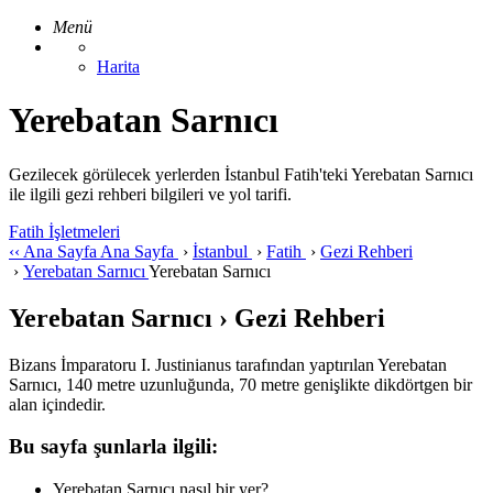
Menü
Harita
Yerebatan Sarnıcı
Gezilecek görülecek yerlerden İstanbul Fatih'teki Yerebatan Sarnıcı
ile ilgili gezi rehberi bilgileri ve yol tarifi.
Fatih İşletmeleri
‹‹
Ana Sayfa
Ana Sayfa
›
İstanbul
›
Fatih
›
Gezi Rehberi
›
Yerebatan Sarnıcı
Yerebatan Sarnıcı
Yerebatan Sarnıcı › Gezi Rehberi
Bizans İmparatoru I. Justinianus tarafından yaptırılan Yerebatan
Sarnıcı, 140 metre uzunluğunda, 70 metre genişlikte dikdörtgen bir
alan içindedir.
Bu sayfa şunlarla ilgili:
Yerebatan Sarnıcı nasıl bir yer?