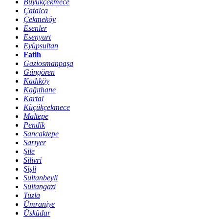
Büyükçekmece
Çatalca
Çekmeköy
Esenler
Esenyurt
Eyüpsultan
Fatih
Gaziosmanpaşa
Güngören
Kadıköy
Kağıthane
Kartal
Küçükçekmece
Maltepe
Pendik
Sancaktepe
Sarıyer
Şile
Silivri
Şişli
Sultanbeyli
Sultangazi
Tuzla
Ümraniye
Üsküdar