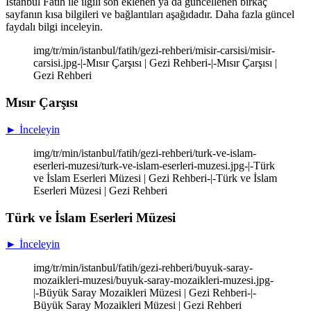
İstanbul Fatih ile ilgili son eklenen ya da güncellenen birkaç
sayfanın kısa bilgileri ve bağlantıları aşağıdadır. Daha fazla güncel
faydalı bilgi inceleyin.
img/tr/min/istanbul/fatih/gezi-rehberi/misir-carsisi/misir-
carsisi.jpg-|-Mısır Çarşısı | Gezi Rehberi-|-Mısır Çarşısı |
Gezi Rehberi
Mısır Çarşısı
► İnceleyin
img/tr/min/istanbul/fatih/gezi-rehberi/turk-ve-islam-
eserleri-muzesi/turk-ve-islam-eserleri-muzesi.jpg-|-Türk
ve İslam Eserleri Müzesi | Gezi Rehberi-|-Türk ve İslam
Eserleri Müzesi | Gezi Rehberi
Türk ve İslam Eserleri Müzesi
► İnceleyin
img/tr/min/istanbul/fatih/gezi-rehberi/buyuk-saray-
mozaikleri-muzesi/buyuk-saray-mozaikleri-muzesi.jpg-
|-Büyük Saray Mozaikleri Müzesi | Gezi Rehberi-|-
Büyük Saray Mozaikleri Müzesi | Gezi Rehberi