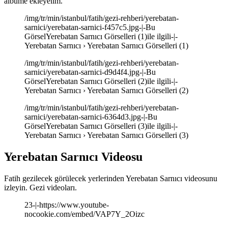
albüme ekleyelim.
/img/tr/min/istanbul/fatih/gezi-rehberi/yerebatan-
sarnici/yerebatan-sarnici-f457c5.jpg-|-Bu
GörselYerebatan Sarnıcı Görselleri (1)ile ilgili-|-
Yerebatan Sarnıcı › Yerebatan Sarnıcı Görselleri (1)
/img/tr/min/istanbul/fatih/gezi-rehberi/yerebatan-
sarnici/yerebatan-sarnici-d9d4f4.jpg-|-Bu
GörselYerebatan Sarnıcı Görselleri (2)ile ilgili-|-
Yerebatan Sarnıcı › Yerebatan Sarnıcı Görselleri (2)
/img/tr/min/istanbul/fatih/gezi-rehberi/yerebatan-
sarnici/yerebatan-sarnici-6364d3.jpg-|-Bu
GörselYerebatan Sarnıcı Görselleri (3)ile ilgili-|-
Yerebatan Sarnıcı › Yerebatan Sarnıcı Görselleri (3)
Yerebatan Sarnıcı Videosu
Fatih gezilecek görülecek yerlerinden Yerebatan Sarnıcı videosunu
izleyin. Gezi videoları.
23-|-https://www.youtube-
nocookie.com/embed/VAP7Y_2Oizc