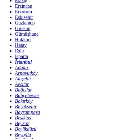
Elazığ
Erzincan
Erzurum
Eskişehir
Gaziantep
Giresun
Gümüşhane
Hakkari
Hatay
Iğdır
Isparta
İstanbul
Adalar
Arnavutköy
Ataşehir
Avcılar
Bağcılar
Bahçelievler
Bakırköy
Başakşehir
Bayrampaşa
Beşiktaş
Beykoz
Beylikdüzü
Beyoğlu