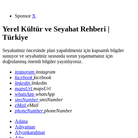
Sponsor
X
Yerel Kültür ve Seyahat Rehberi |
Türkiye
Seyahatiniz öncesinde plan yapabilmeniz için kapsamlı bilgiler
sunuyor ve seyahatiniz sırasında sorun yaşamamanız için
doğrulanmış önemli bilgiler yayınlıyoruz.
instagram
instagram
facebook
facebook
linkedin
linkedin
mapsUrl
mapsUrl
whatsApp
whatsApp
smsNumber
smsNumber
eMail
eMail
phoneNumber
phoneNumber
Adana
Adıyaman
Afyonkarahisar
Ağrı