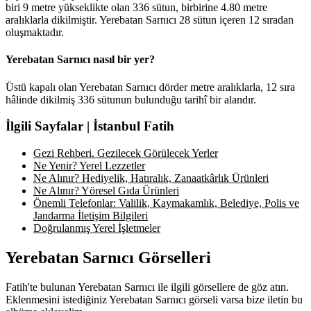
biri 9 metre yükseklikte olan 336 sütun, birbirine 4.80 metre
aralıklarla dikilmiştir. Yerebatan Sarnıcı 28 sütun içeren 12 sıradan
oluşmaktadır.
Yerebatan Sarnıcı nasıl bir yer?
Üstü kapalı olan Yerebatan Sarnıcı dörder metre aralıklarla, 12 sıra
hâlinde dikilmiş 336 sütunun bulunduğu tarihî bir alandır.
İlgili Sayfalar | İstanbul Fatih
Gezi Rehberi. Gezilecek Görülecek Yerler
Ne Yenir? Yerel Lezzetler
Ne Alınır? Hediyelik, Hatıralık, Zanaatkârlık Ürünleri
Ne Alınır? Yöresel Gıda Ürünleri
Önemli Telefonlar: Valilik, Kaymakamlık, Belediye, Polis ve
Jandarma İletişim Bilgileri
Doğrulanmış Yerel İşletmeler
Yerebatan Sarnıcı Görselleri
Fatih'te bulunan Yerebatan Sarnıcı ile ilgili görsellere de göz atın.
Eklenmesini istediğiniz Yerebatan Sarnıcı görseli varsa bize iletin bu