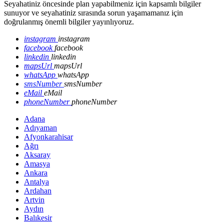
Seyahatiniz öncesinde plan yapabilmeniz için kapsamlı bilgiler
sunuyor ve seyahatiniz sırasında sorun yaşamamanız için
doğrulanmış önemli bilgiler yayınlıyoruz.
instagram
instagram
facebook
facebook
linkedin
linkedin
mapsUrl
mapsUrl
whatsApp
whatsApp
smsNumber
smsNumber
eMail
eMail
phoneNumber
phoneNumber
Adana
Adıyaman
Afyonkarahisar
Ağrı
Aksaray
Amasya
Ankara
Antalya
Ardahan
Artvin
Aydın
Balıkesir