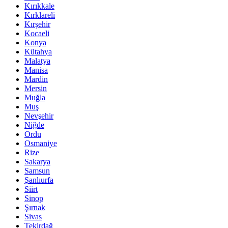
Kırıkkale
Kırklareli
Kırşehir
Kocaeli
Konya
Kütahya
Malatya
Manisa
Mardin
Mersin
Muğla
Muş
Nevşehir
Niğde
Ordu
Osmaniye
Rize
Sakarya
Samsun
Şanlıurfa
Siirt
Sinop
Şırnak
Sivas
Tekirdağ