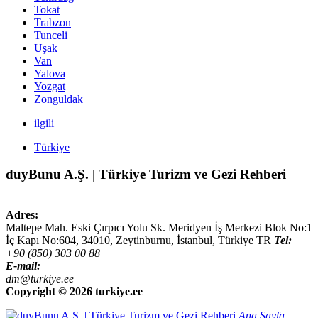
Tokat
Trabzon
Tunceli
Uşak
Van
Yalova
Yozgat
Zonguldak
ilgili
Türkiye
duyBunu A.Ş. | Türkiye Turizm ve Gezi Rehberi
Adres:
Maltepe Mah. Eski Çırpıcı Yolu Sk. Meridyen İş Merkezi Blok No:1
İç Kapı No:604,
34010
,
Zeytinburnu, İstanbul
,
Türkiye
TR
Tel:
+90 (850) 303 00 88
E-mail:
dm@turkiye.ee
Copyright ©
2026 turkiye.ee
Ana Sayfa