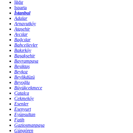
Iğdır
Isparta
İstanbul
Adalar
Arnavutköy
Ataşehir
Avcılar
Bağcılar
Bahçelievler
Bakırköy
Başakşehir
Bayrampaşa
Beşiktaş
Beykoz
Beylikdüzü
Beyoğlu
Büyükçekmece
Çatalca
Çekmeköy
Esenler
Esenyurt
Eyüpsultan
Fatih
Gaziosmanpaşa
Güngören