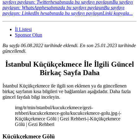
sayfayı paylaşın: Twitterhesabınızda bu sayfayı paylaşın
Bu sayfayı
paylaşın: WhatsApphesabınızda bu sayfayı paylaşın
Bu sayfayı
paylaşın: LinkedIn hesabınızda bu sayfayı paylaşın
Linki kopyala...
İl Listesi
Sponsor Olun
Bu sayfa 06.08.2022 tarihinde eklendi. En son 25.01.2023 tarihinde
güncellendi.
İstanbul Küçükçekmece İle İlgili Güncel
Birkaç Sayfa Daha
İstanbul Küçükçekmece ile ilgili son eklenen ya da güncellenen
birkaç sayfanın kısa bilgileri ve bağlantıları aşağıdadır. Daha fazla
güncel faydalı bilgi inceleyin.
img/tr/min/istanbul/kucukcekmece/gezi-
rehberi/kucukcekmece-golu/kucukcekmece-golu.jpg-|-
Küçükçekmece Gölü | Gezi Rehberi-|-Küçükçekmece
Gölü | Gezi Rehberi
Küçükçekmece Gölü