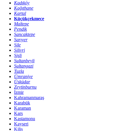
Kadıköy
Kağıthane
Kartal
Küçükçekmece
Maltepe
Pendik
Sancaktepe
Sarıyer
Şile
Silivri
Şişli
Sultanbeyli
Sultangazi
Tuzla
Ümraniye
Üsküdar
Zeytinburnu
İzmir
Kahramanmaraş
Karabük
Karaman
Kars
Kastamonu
Kayseri
Kilis