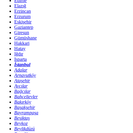
Edirne
Elazığ
Erzincan
Erzurum
Eskişehir
Gaziantep
Giresun
Gümüşhane
Hakkari
Hatay
Iğdır
Isparta
İstanbul
Adalar
Arnavutköy
Ataşehir
Avcılar
Bağcılar
Bahçelievler
Bakırköy
Başakşehir
Bayrampaşa
Beşiktaş
Beykoz
Beylikdüzü