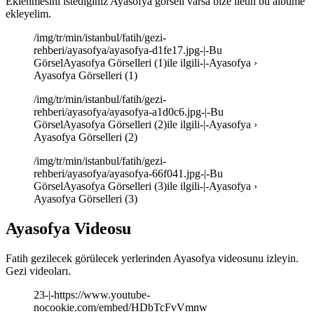
Eklenmesini istediğiniz Ayasofya görseli varsa bize iletin bu albüme
ekleyelim.
/img/tr/min/istanbul/fatih/gezi-
rehberi/ayasofya/ayasofya-d1fe17.jpg-|-Bu
GörselAyasofya Görselleri (1)ile ilgili-|-Ayasofya ›
Ayasofya Görselleri (1)
/img/tr/min/istanbul/fatih/gezi-
rehberi/ayasofya/ayasofya-a1d0c6.jpg-|-Bu
GörselAyasofya Görselleri (2)ile ilgili-|-Ayasofya ›
Ayasofya Görselleri (2)
/img/tr/min/istanbul/fatih/gezi-
rehberi/ayasofya/ayasofya-66f041.jpg-|-Bu
GörselAyasofya Görselleri (3)ile ilgili-|-Ayasofya ›
Ayasofya Görselleri (3)
Ayasofya Videosu
Fatih gezilecek görülecek yerlerinden Ayasofya videosunu izleyin.
Gezi videoları.
23-|-https://www.youtube-
nocookie.com/embed/HDbTcFvVmnw