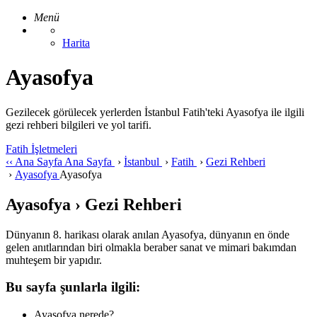
Menü
Harita
Ayasofya
Gezilecek görülecek yerlerden İstanbul Fatih'teki Ayasofya ile ilgili
gezi rehberi bilgileri ve yol tarifi.
Fatih İşletmeleri
‹‹
Ana Sayfa
Ana Sayfa
›
İstanbul
›
Fatih
›
Gezi Rehberi
›
Ayasofya
Ayasofya
Ayasofya › Gezi Rehberi
Dünyanın 8. harikası olarak anılan Ayasofya, dünyanın en önde
gelen anıtlarından biri olmakla beraber sanat ve mimari bakımdan
muhteşem bir yapıdır.
Bu sayfa şunlarla ilgili:
Ayasofya nerede?