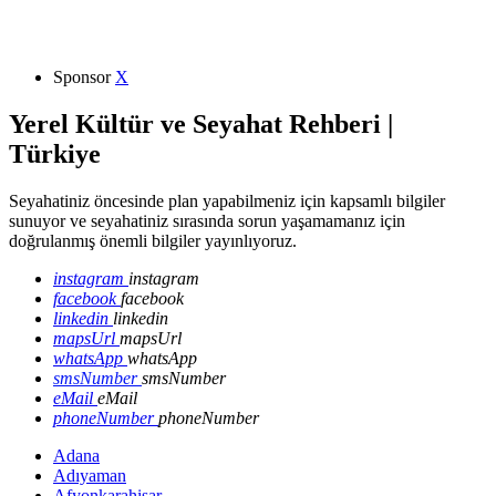
Sponsor
X
Yerel Kültür ve Seyahat Rehberi |
Türkiye
Seyahatiniz öncesinde plan yapabilmeniz için kapsamlı bilgiler
sunuyor ve seyahatiniz sırasında sorun yaşamamanız için
doğrulanmış önemli bilgiler yayınlıyoruz.
instagram
instagram
facebook
facebook
linkedin
linkedin
mapsUrl
mapsUrl
whatsApp
whatsApp
smsNumber
smsNumber
eMail
eMail
phoneNumber
phoneNumber
Adana
Adıyaman
Afyonkarahisar