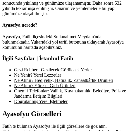
sonucunda yıkılmış ve günümüze ulaşamamıştır. Daha sonra 532
yılında tekrar inşa edilmiştir. Onarım ve yenilemelerle bu yapı
günümüze ulaşabilmiştir.
Ayasofya nerede?
Ayasofya, Fatih ilçesindeki Sultanahmet Meydanı'nda
bulunmaktadır. Yukarıdaki yol tarifi butonuna tıklayarak Ayasofya
konumunu haritada açabilirsiniz.
İlgili Sayfalar | İstanbul Fatih
Gezi Rehberi. Gezilecek Görülecek Yerler
Ne Yenir? Yerel Lezzetler
Ne Alınır? Hediyelik, Hatıralık, Zanaatkârlık Ürünleri
Ne Alınır? Yöresel Gıda Ürünleri
Önemli Telefonlar: Valilik, Kaymakamlık, Belediye, Polis ve
Jandarma İletişim Bilgileri
Doğrulanmış Yerel İşletmeler
Ayasofya Görselleri
Fatih'te bulunan Ayasofya ile ilgili görsellere de göz atın.