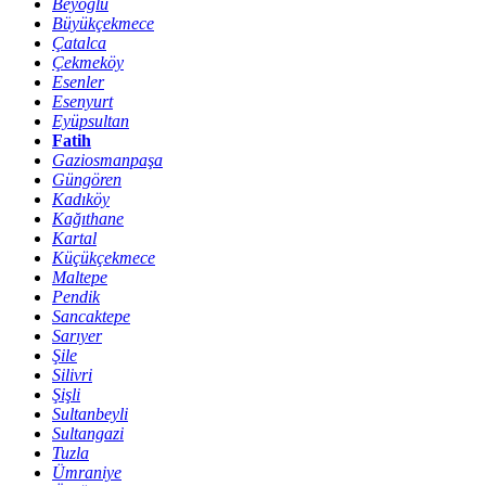
Beyoğlu
Büyükçekmece
Çatalca
Çekmeköy
Esenler
Esenyurt
Eyüpsultan
Fatih
Gaziosmanpaşa
Güngören
Kadıköy
Kağıthane
Kartal
Küçükçekmece
Maltepe
Pendik
Sancaktepe
Sarıyer
Şile
Silivri
Şişli
Sultanbeyli
Sultangazi
Tuzla
Ümraniye