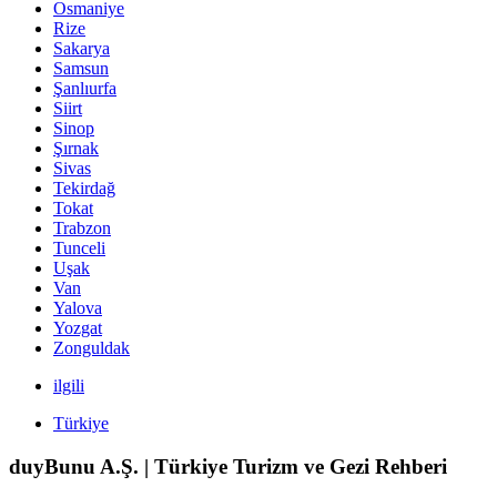
Osmaniye
Rize
Sakarya
Samsun
Şanlıurfa
Siirt
Sinop
Şırnak
Sivas
Tekirdağ
Tokat
Trabzon
Tunceli
Uşak
Van
Yalova
Yozgat
Zonguldak
ilgili
Türkiye
duyBunu A.Ş. | Türkiye Turizm ve Gezi Rehberi