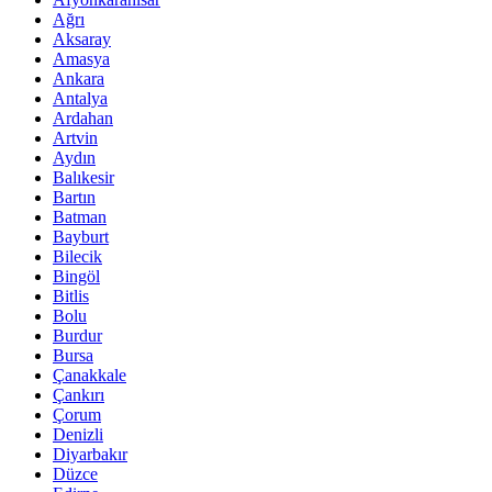
Ağrı
Aksaray
Amasya
Ankara
Antalya
Ardahan
Artvin
Aydın
Balıkesir
Bartın
Batman
Bayburt
Bilecik
Bingöl
Bitlis
Bolu
Burdur
Bursa
Çanakkale
Çankırı
Çorum
Denizli
Diyarbakır
Düzce