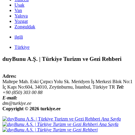
Uşak
Van
Yalova
Yozgat
Zonguldak
ilgili
Türkiye
duyBunu A.Ş. | Türkiye Turizm ve Gezi Rehberi
Adres:
Maltepe Mah. Eski Çırpıcı Yolu Sk. Meridyen İş Merkezi Blok No:1
İç Kapı No:604,
34010
,
Zeytinburnu, İstanbul
,
Türkiye
TR
Tel:
+90 (850) 303 00 88
E-mail:
dm@turkiye.ee
Copyright ©
2026 turkiye.ee
Ana Sayfa
Ana Sayfa