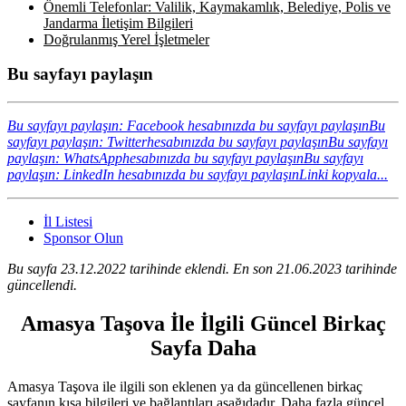
Önemli Telefonlar: Valilik, Kaymakamlık, Belediye, Polis ve
Jandarma İletişim Bilgileri
Doğrulanmış Yerel İşletmeler
Bu sayfayı paylaşın
Bu sayfayı paylaşın: Facebook hesabınızda bu sayfayı paylaşın
Bu
sayfayı paylaşın: Twitterhesabınızda bu sayfayı paylaşın
Bu sayfayı
paylaşın: WhatsApphesabınızda bu sayfayı paylaşın
Bu sayfayı
paylaşın: LinkedIn hesabınızda bu sayfayı paylaşın
Linki kopyala...
İl Listesi
Sponsor Olun
Bu sayfa 23.12.2022 tarihinde eklendi. En son 21.06.2023 tarihinde
güncellendi.
Amasya Taşova İle İlgili Güncel Birkaç
Sayfa Daha
Amasya Taşova ile ilgili son eklenen ya da güncellenen birkaç
sayfanın kısa bilgileri ve bağlantıları aşağıdadır. Daha fazla güncel