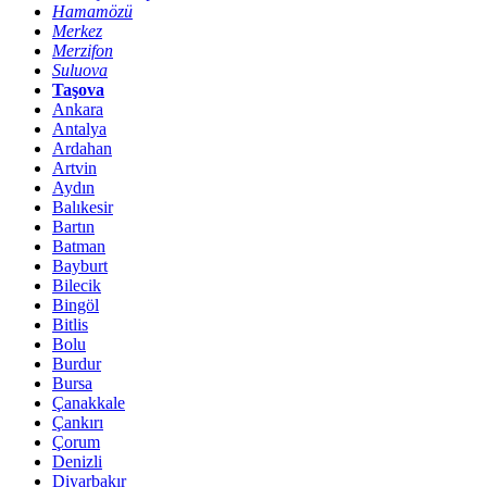
Hamamözü
Merkez
Merzifon
Suluova
Taşova
Ankara
Antalya
Ardahan
Artvin
Aydın
Balıkesir
Bartın
Batman
Bayburt
Bilecik
Bingöl
Bitlis
Bolu
Burdur
Bursa
Çanakkale
Çankırı
Çorum
Denizli
Diyarbakır