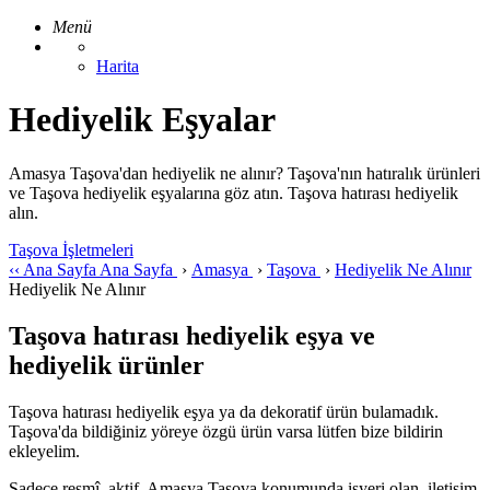
Menü
Harita
Hediyelik Eşyalar
Amasya Taşova'dan hediyelik ne alınır? Taşova'nın hatıralık ürünleri
ve Taşova hediyelik eşyalarına göz atın. Taşova hatırası hediyelik
alın.
Taşova İşletmeleri
‹‹
Ana Sayfa
Ana Sayfa
›
Amasya
›
Taşova
›
Hediyelik Ne Alınır
Hediyelik Ne Alınır
Taşova hatırası hediyelik eşya ve
hediyelik ürünler
Taşova hatırası hediyelik eşya ya da dekoratif ürün bulamadık.
Taşova'da bildiğiniz yöreye özgü ürün varsa lütfen bize bildirin
ekleyelim.
Sadece resmî, aktif, Amasya Taşova konumunda işyeri olan, iletişim,