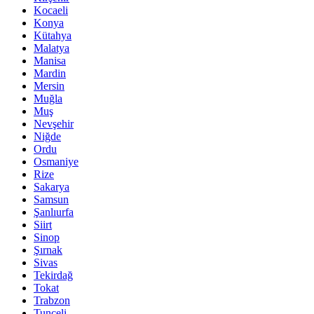
Kocaeli
Konya
Kütahya
Malatya
Manisa
Mardin
Mersin
Muğla
Muş
Nevşehir
Niğde
Ordu
Osmaniye
Rize
Sakarya
Samsun
Şanlıurfa
Siirt
Sinop
Şırnak
Sivas
Tekirdağ
Tokat
Trabzon
Tunceli