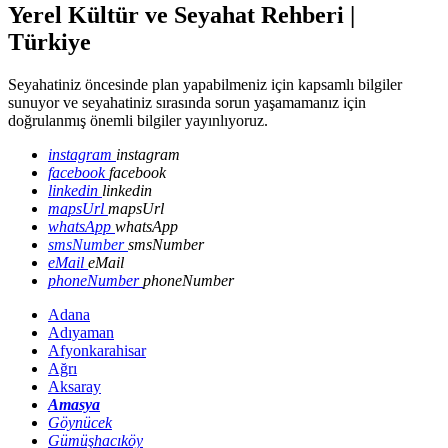
Yerel Kültür ve Seyahat Rehberi |
Türkiye
Seyahatiniz öncesinde plan yapabilmeniz için kapsamlı bilgiler
sunuyor ve seyahatiniz sırasında sorun yaşamamanız için
doğrulanmış önemli bilgiler yayınlıyoruz.
instagram
instagram
facebook
facebook
linkedin
linkedin
mapsUrl
mapsUrl
whatsApp
whatsApp
smsNumber
smsNumber
eMail
eMail
phoneNumber
phoneNumber
Adana
Adıyaman
Afyonkarahisar
Ağrı
Aksaray
Amasya
Göynücek
Gümüşhacıköy