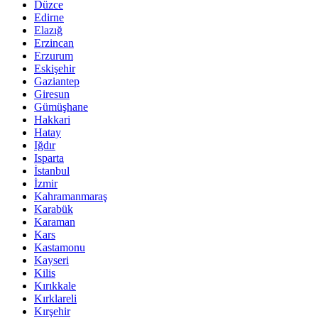
Düzce
Edirne
Elazığ
Erzincan
Erzurum
Eskişehir
Gaziantep
Giresun
Gümüşhane
Hakkari
Hatay
Iğdır
Isparta
İstanbul
İzmir
Kahramanmaraş
Karabük
Karaman
Kars
Kastamonu
Kayseri
Kilis
Kırıkkale
Kırklareli
Kırşehir