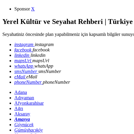
Sponsor
X
Yerel Kültür ve Seyahat Rehberi | Türkiye
Seyahatiniz öncesinde plan yapabilmeniz için kapsamlı bilgiler sunuyo
instagram
instagram
facebook
facebook
linkedin
linkedin
mapsUrl
mapsUrl
whatsApp
whatsApp
smsNumber
smsNumber
eMail
eMail
phoneNumber
phoneNumber
Adana
Adıyaman
Afyonkarahisar
Ağrı
Aksaray
Amasya
Göynücek
Gümüşhacıköy