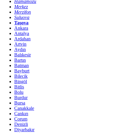
Hamamözü
Merkez
Merzifon
Suluova
Taşova
Ankara
Antalya
Ardahan
Artvin
Aydın
Balıkesir
Bartın
Batman
Bayburt
Bilecik
Bingöl
Bitlis
Bolu
Burdur
Bursa
Çanakkale
Çankırı
Çorum
Denizli
Diyarbakır