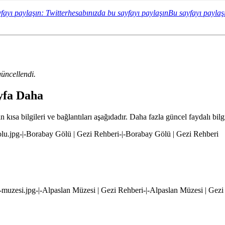
fayı paylaşın: Twitterhesabınızda bu sayfayı paylaşın
Bu sayfayı paylaş
üncellendi.
ayfa Daha
kısa bilgileri ve bağlantıları aşağıdadır. Daha fazla güncel faydalı bilg
olu.jpg-|-Borabay Gölü | Gezi Rehberi-|-Borabay Gölü | Gezi Rehberi
n-muzesi.jpg-|-Alpaslan Müzesi | Gezi Rehberi-|-Alpaslan Müzesi | Gezi