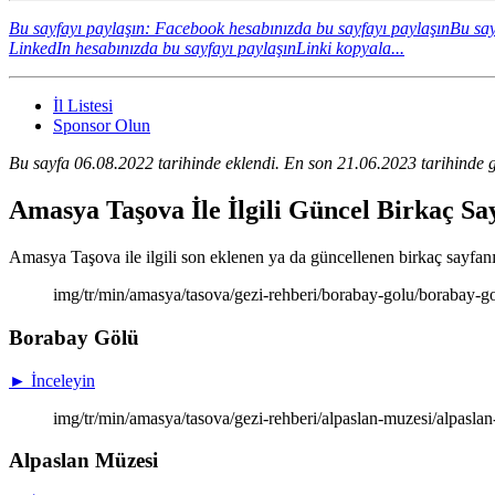
Bu sayfayı paylaşın: Facebook hesabınızda bu sayfayı paylaşın
Bu say
LinkedIn hesabınızda bu sayfayı paylaşın
Linki kopyala...
İl Listesi
Sponsor Olun
Bu sayfa 06.08.2022 tarihinde eklendi. En son 21.06.2023 tarihinde g
Amasya Taşova İle İlgili Güncel Birkaç S
Amasya Taşova ile ilgili son eklenen ya da güncellenen birkaç sayfanın 
img/tr/min/amasya/tasova/gezi-rehberi/borabay-golu/borabay-g
Borabay Gölü
► İnceleyin
img/tr/min/amasya/tasova/gezi-rehberi/alpaslan-muzesi/alpasla
Alpaslan Müzesi