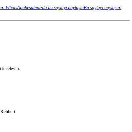
ın: WhatsApphesabınızda bu sayfayı paylaşın
Bu sayfayı paylaşın:
i inceleyin.
 Rehberi