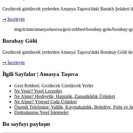
Gezilecek görülecek yerlerden Amasya Taşova'daki Baraklı Şelalesi ile il
➞ İnceleyin
img/tr/min/amasya/tasova/gezi-rehberi/borabay-golu/borabay-g
Borabay Gölü
Gezilecek görülecek yerlerden Amasya Taşova'daki Borabay Gölü ile ilgil
➞ İnceleyin
İlgili Sayfalar | Amasya Taşova
Gezi Rehberi. Gezilecek Görülecek Yerler
Ne Yenir? Yerel Lezzetler
Ne Alınır? Hediyelik, Hatıralık, Zanaatkârlık Ürünleri
Ne Alınır? Yöresel Gıda Ürünleri
Önemli Telefonlar: Valilik, Kaymakamlık, Belediye, Polis ve Jan
Doğrulanmış Yerel İşletmeler
Bu sayfayı paylaşın