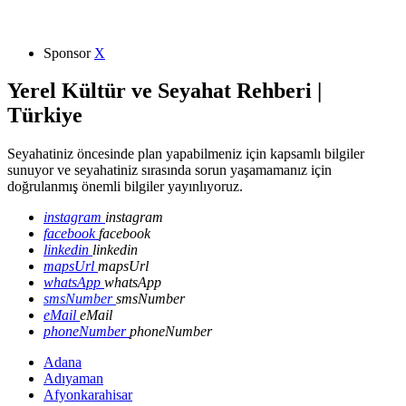
Sponsor
X
Yerel Kültür ve Seyahat Rehberi |
Türkiye
Seyahatiniz öncesinde plan yapabilmeniz için kapsamlı bilgiler
sunuyor ve seyahatiniz sırasında sorun yaşamamanız için
doğrulanmış önemli bilgiler yayınlıyoruz.
instagram
instagram
facebook
facebook
linkedin
linkedin
mapsUrl
mapsUrl
whatsApp
whatsApp
smsNumber
smsNumber
eMail
eMail
phoneNumber
phoneNumber
Adana
Adıyaman
Afyonkarahisar