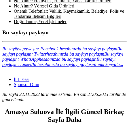
Ne Alınır? Hediyelik, Hatıralık, Zanaatkârlık Ürünleri
Ne Alınır? Yöresel Gıda Ürünleri
Önemli Telefonlar: Valilik, Kaymakamlık, Belediye, Polis ve
Jandarma İletişim Bilgileri
Doğrulanmış Yerel İşletmeler
Bu sayfayı paylaşın
Bu sayfayı paylaşın: Facebook hesabınızda bu sayfayı paylaşın
Bu
sayfayı paylaşın: Twitterhesabınızda bu sayfayı paylaşın
Bu sayfayı
paylaşın: WhatsApphesabınızda bu sayfayı paylaşın
Bu sayfayı
paylaşın: LinkedIn hesabınızda bu sayfayı paylaşın
Linki kopyala...
İl Listesi
Sponsor Olun
Bu sayfa 22.11.2022 tarihinde eklendi. En son 21.06.2023 tarihinde
güncellendi.
Amasya Suluova İle İlgili Güncel Birkaç
Sayfa Daha