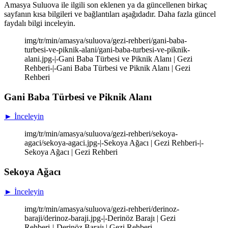
Amasya Suluova ile ilgili son eklenen ya da güncellenen birkaç
sayfanın kısa bilgileri ve bağlantıları aşağıdadır. Daha fazla güncel
faydalı bilgi inceleyin.
img/tr/min/amasya/suluova/gezi-rehberi/gani-baba-
turbesi-ve-piknik-alani/gani-baba-turbesi-ve-piknik-
alani.jpg-|-Gani Baba Türbesi ve Piknik Alanı | Gezi
Rehberi-|-Gani Baba Türbesi ve Piknik Alanı | Gezi
Rehberi
Gani Baba Türbesi ve Piknik Alanı
► İnceleyin
img/tr/min/amasya/suluova/gezi-rehberi/sekoya-
agaci/sekoya-agaci.jpg-|-Sekoya Ağacı | Gezi Rehberi-|-
Sekoya Ağacı | Gezi Rehberi
Sekoya Ağacı
► İnceleyin
img/tr/min/amasya/suluova/gezi-rehberi/derinoz-
baraji/derinoz-baraji.jpg-|-Derinöz Barajı | Gezi
Rehberi-|-Derinöz Barajı | Gezi Rehberi