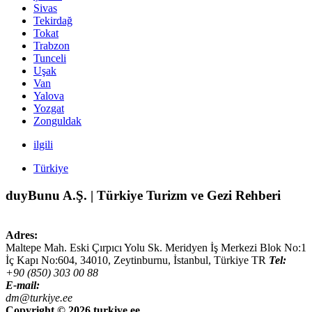
Sivas
Tekirdağ
Tokat
Trabzon
Tunceli
Uşak
Van
Yalova
Yozgat
Zonguldak
ilgili
Türkiye
duyBunu A.Ş. | Türkiye Turizm ve Gezi Rehberi
Adres:
Maltepe Mah. Eski Çırpıcı Yolu Sk. Meridyen İş Merkezi Blok No:1
İç Kapı No:604,
34010
,
Zeytinburnu, İstanbul
,
Türkiye
TR
Tel:
+90 (850) 303 00 88
E-mail:
dm@turkiye.ee
Copyright ©
2026 turkiye.ee