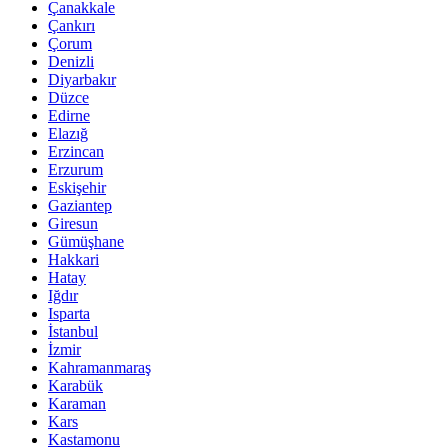
Çanakkale
Çankırı
Çorum
Denizli
Diyarbakır
Düzce
Edirne
Elazığ
Erzincan
Erzurum
Eskişehir
Gaziantep
Giresun
Gümüşhane
Hakkari
Hatay
Iğdır
Isparta
İstanbul
İzmir
Kahramanmaraş
Karabük
Karaman
Kars
Kastamonu