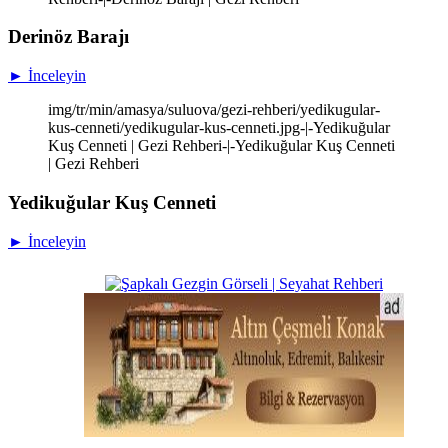
Derinöz Barajı
► İnceleyin
img/tr/min/amasya/suluova/gezi-rehberi/yedikugular-
kus-cenneti/yedikugular-kus-cenneti.jpg-|-Yedikuğular
Kuş Cenneti | Gezi Rehberi-|-Yedikuğular Kuş Cenneti
| Gezi Rehberi
Yedikuğular Kuş Cenneti
► İnceleyin