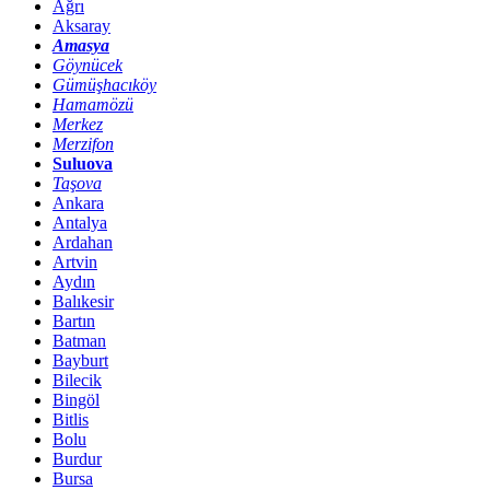
Ağrı
Aksaray
Amasya
Göynücek
Gümüşhacıköy
Hamamözü
Merkez
Merzifon
Suluova
Taşova
Ankara
Antalya
Ardahan
Artvin
Aydın
Balıkesir
Bartın
Batman
Bayburt
Bilecik
Bingöl
Bitlis
Bolu
Burdur
Bursa