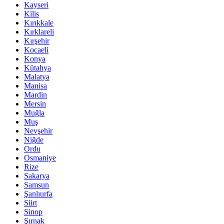
Kayseri
Kilis
Kırıkkale
Kırklareli
Kırşehir
Kocaeli
Konya
Kütahya
Malatya
Manisa
Mardin
Mersin
Muğla
Muş
Nevşehir
Niğde
Ordu
Osmaniye
Rize
Sakarya
Samsun
Şanlıurfa
Siirt
Sinop
Şırnak