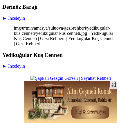
Derinöz Barajı
► İnceleyin
img/tr/min/amasya/suluova/gezi-rehberi/yedikugular-
kus-cenneti/yedikugular-kus-cenneti.jpg-|-Yedikuğular
Kuş Cenneti | Gezi Rehberi-|-Yedikuğular Kuş Cenneti
| Gezi Rehberi
Yedikuğular Kuş Cenneti
► İnceleyin