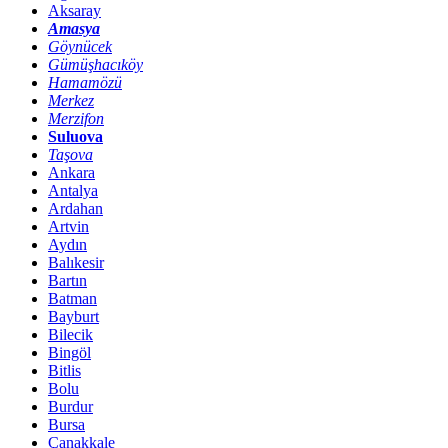
Aksaray
Amasya
Göynücek
Gümüşhacıköy
Hamamözü
Merkez
Merzifon
Suluova
Taşova
Ankara
Antalya
Ardahan
Artvin
Aydın
Balıkesir
Bartın
Batman
Bayburt
Bilecik
Bingöl
Bitlis
Bolu
Burdur
Bursa
Çanakkale