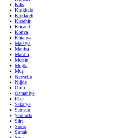
Kilis
Kırıkkale
Kırklareli
Kırşehir
Kocaeli
Konya
Kütahya
Malatya
Manisa
Mardin
Mersin
Muğla
Muş
Nevşehir
Niğde
Ordu
Osmaniye
Rize
Sakarya
Samsun
Şanlıurfa
Siirt
Sinop
Şırnak
Sivas