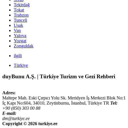
Tekirdağ
Tokat
Trabzon
Tunceli
Uşak
Van
Yalova
Yozgat
Zonguldak
ilgili
Türkiye
duyBunu A.Ş. | Türkiye Turizm ve Gezi Rehberi
Adres:
Maltepe Mah. Eski Çırpıcı Yolu Sk. Meridyen İş Merkezi Blok No:1
İç Kapı No:604,
34010
,
Zeytinburnu, İstanbul
,
Türkiye
TR
Tel:
+90 (850) 303 00 88
E-mail:
dm@turkiye.ee
Copyright ©
2026 turkiye.ee