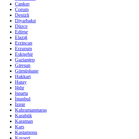
Çankırı
Çorum
Denizli
Diyarbakır
Düzce
Edirne
Elazığ
Erzincan
Erzurum
Eskişehir
Gaziantep
Giresun
Gümüşhane
Hakkari
Hatay
Iğdır
Isparta
İstanbul
İzmir
Kahramanmaraş
Karabük
Karaman
Kars
Kastamonu
Kayseri