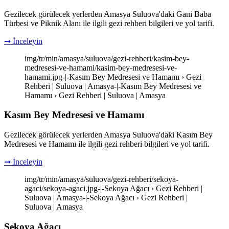
Gezilecek görülecek yerlerden Amasya Suluova'daki Gani Baba
Türbesi ve Piknik Alanı ile ilgili gezi rehberi bilgileri ve yol tarifi.
➞ İnceleyin
img/tr/min/amasya/suluova/gezi-rehberi/kasim-bey-
medresesi-ve-hamami/kasim-bey-medresesi-ve-
hamami.jpg-|-Kasım Bey Medresesi ve Hamamı › Gezi
Rehberi | Suluova | Amasya-|-Kasım Bey Medresesi ve
Hamamı › Gezi Rehberi | Suluova | Amasya
Kasım Bey Medresesi ve Hamamı
Gezilecek görülecek yerlerden Amasya Suluova'daki Kasım Bey
Medresesi ve Hamamı ile ilgili gezi rehberi bilgileri ve yol tarifi.
➞ İnceleyin
img/tr/min/amasya/suluova/gezi-rehberi/sekoya-
agaci/sekoya-agaci.jpg-|-Sekoya Ağacı › Gezi Rehberi |
Suluova | Amasya-|-Sekoya Ağacı › Gezi Rehberi |
Suluova | Amasya
Sekoya Ağacı