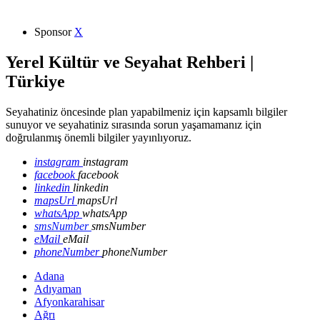
Sponsor
X
Yerel Kültür ve Seyahat Rehberi |
Türkiye
Seyahatiniz öncesinde plan yapabilmeniz için kapsamlı bilgiler
sunuyor ve seyahatiniz sırasında sorun yaşamamanız için
doğrulanmış önemli bilgiler yayınlıyoruz.
instagram
instagram
facebook
facebook
linkedin
linkedin
mapsUrl
mapsUrl
whatsApp
whatsApp
smsNumber
smsNumber
eMail
eMail
phoneNumber
phoneNumber
Adana
Adıyaman
Afyonkarahisar
Ağrı