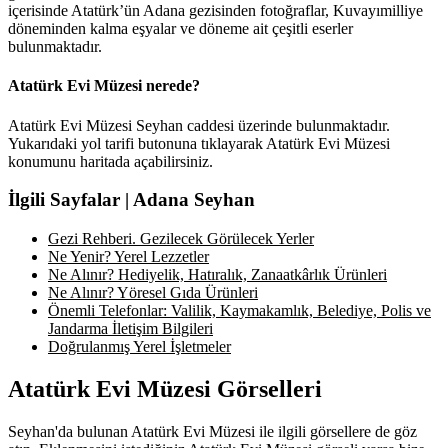
içerisinde Atatürk’ün Adana gezisinden fotoğraflar, Kuvayımilliye
döneminden kalma eşyalar ve döneme ait çeşitli eserler
bulunmaktadır.
Atatürk Evi Müzesi nerede?
Atatürk Evi Müzesi Seyhan caddesi üzerinde bulunmaktadır.
Yukarıdaki yol tarifi butonuna tıklayarak Atatürk Evi Müzesi
konumunu haritada açabilirsiniz.
İlgili Sayfalar | Adana Seyhan
Gezi Rehberi. Gezilecek Görülecek Yerler
Ne Yenir? Yerel Lezzetler
Ne Alınır? Hediyelik, Hatıralık, Zanaatkârlık Ürünleri
Ne Alınır? Yöresel Gıda Ürünleri
Önemli Telefonlar: Valilik, Kaymakamlık, Belediye, Polis ve
Jandarma İletişim Bilgileri
Doğrulanmış Yerel İşletmeler
Atatürk Evi Müzesi Görselleri
Seyhan'da bulunan Atatürk Evi Müzesi ile ilgili görsellere de göz