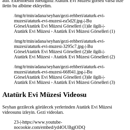
atın. Eklenmesini istediğiniz Atatürk Evi Müzesi görseli varsa bize
iletin bu albüme ekleyelim.
/img/tr/min/adana/seyhan/gezi-rehberi/ataturk-evi-
muzesi/ataturk-evi-muzesi-ea5d2f.jpg-|-Bu
GörselAtatürk Evi Müzesi Görselleri (1)ile ilgili-|-
Atatürk Evi Müzesi › Atatürk Evi Müzesi Görselleri (1)
/img/tr/min/adana/seyhan/gezi-rehberi/ataturk-evi-
muzesi/ataturk-evi-muzesi-3295c7.jpg-|-Bu
GörselAtatürk Evi Müzesi Görselleri (2)ile ilgili-|-
Atatürk Evi Müzesi › Atatürk Evi Müzesi Görselleri (2)
/img/tr/min/adana/seyhan/gezi-rehberi/ataturk-evi-
muzesi/ataturk-evi-muzesi-66f041.jpg-|-Bu
GörselAtatürk Evi Müzesi Görselleri (3)ile ilgili-|-
Atatürk Evi Müzesi › Atatürk Evi Müzesi Görselleri (3)
Atatürk Evi Müzesi Videosu
Seyhan gezilecek görülecek yerlerinden Atatürk Evi Müzesi
videosunu izleyin. Gezi videoları.
23-|-https://www.youtube-
nocookie.com/embed/yd4OUBgjODQ