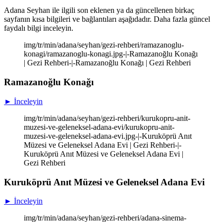
Adana Seyhan ile ilgili son eklenen ya da güncellenen birkaç
sayfanın kısa bilgileri ve bağlantıları aşağıdadır. Daha fazla güncel
faydalı bilgi inceleyin.
img/tr/min/adana/seyhan/gezi-rehberi/ramazanoglu-
konagi/ramazanoglu-konagi.jpg-|-Ramazanoğlu Konağı
| Gezi Rehberi-|-Ramazanoğlu Konağı | Gezi Rehberi
Ramazanoğlu Konağı
► İnceleyin
img/tr/min/adana/seyhan/gezi-rehberi/kurukopru-anit-
muzesi-ve-geleneksel-adana-evi/kurukopru-anit-
muzesi-ve-geleneksel-adana-evi.jpg-|-Kuruköprü Anıt
Müzesi ve Geleneksel Adana Evi | Gezi Rehberi-|-
Kuruköprü Anıt Müzesi ve Geleneksel Adana Evi |
Gezi Rehberi
Kuruköprü Anıt Müzesi ve Geleneksel Adana Evi
► İnceleyin
img/tr/min/adana/seyhan/gezi-rehberi/adana-sinema-