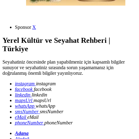
Sponsor
X
Yerel Kültür ve Seyahat Rehberi |
Türkiye
Seyahatiniz öncesinde plan yapabilmeniz için kapsamlı bilgiler
sunuyor ve seyahatiniz sırasında sorun yaşamamanız için
doğrulanmış önemli bilgiler yayınlıyoruz.
instagram
instagram
facebook
facebook
linkedin
linkedin
mapsUrl
mapsUrl
whatsApp
whatsApp
smsNumber
smsNumber
eMail
eMail
phoneNumber
phoneNumber
Adana
Aladağ