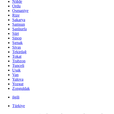
Niğde
Ordu
Osmaniye
Rize
Sakarya
Samsun
Şanlıurfa
Siirt
Sinop
Şırnak
Sivas
Tekirdağ
Tokat
Trabzon
Tunceli
Uşak
Van
Yalova
Yozgat
Zonguldak
ilgili
Türkiye