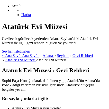
Menü
Harita
Atatürk Evi Müzesi
Gezilecek görülecek yerlerden Adana Seyhan'daki Atatürk Evi
Müzesi ile ilgili gezi rehberi bilgileri ve yol tarifi.
Seyhan İşletmeleri
‹‹
Ana Sayfa
Ana Sayfa
›
Adana
›
Seyhan
›
Gezi Rehberi
›
Atatürk Evi Müzesi
Atatürk Evi Müzesi
Atatürk Evi Müzesi › Gezi Rehberi
Suphi Paşa Konağı olarak da bilinen yapı, Atatürk’ün Adana’da
konakladığı yerlerden birisidir. İçerisinde Atatürk’e ait çeşitli
belgeler yer alır.
Bu sayfa şunlarla ilgili:
Atatürk Evi Müzesi giriş ücreti?