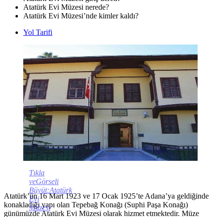
Atatürk Evi Müzesi nerede?
Atatürk Evi Müzesi’nde kimler kaldı?
Yol Tarifi
Tıkla
veGörseli
Büyüt:Atatürk
Atatürk’ün 16 Mart 1923 ve 17 Ocak 1925’te Adana’ya geldiğinde
Evi
konakladığı yapı olan Tepebağ Konağı (Suphi Paşa Konağı)
Müzesi
günümüzde Atatürk Evi Müzesi olarak hizmet etmektedir. Müze