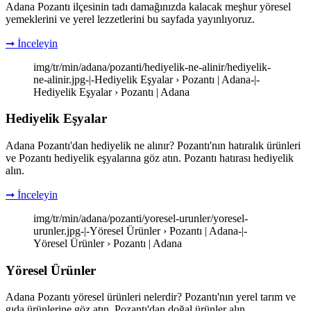
Adana Pozantı ilçesinin tadı damağınızda kalacak meşhur yöresel
yemeklerini ve yerel lezzetlerini bu sayfada yayınlıyoruz.
➞ İnceleyin
img/tr/min/adana/pozanti/hediyelik-ne-alinir/hediyelik-
ne-alinir.jpg-|-Hediyelik Eşyalar › Pozantı | Adana-|-
Hediyelik Eşyalar › Pozantı | Adana
Hediyelik Eşyalar
Adana Pozantı'dan hediyelik ne alınır? Pozantı'nın hatıralık ürünleri
ve Pozantı hediyelik eşyalarına göz atın. Pozantı hatırası hediyelik
alın.
➞ İnceleyin
img/tr/min/adana/pozanti/yoresel-urunler/yoresel-
urunler.jpg-|-Yöresel Ürünler › Pozantı | Adana-|-
Yöresel Ürünler › Pozantı | Adana
Yöresel Ürünler
Adana Pozantı yöresel ürünleri nelerdir? Pozantı'nın yerel tarım ve
gıda ürünlerine göz atın. Pozantı'dan doğal ürünler alın.