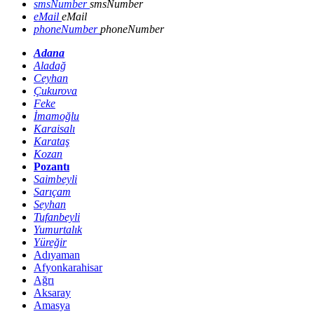
smsNumber
smsNumber
eMail
eMail
phoneNumber
phoneNumber
Adana
Aladağ
Ceyhan
Çukurova
Feke
İmamoğlu
Karaisalı
Karataş
Kozan
Pozantı
Saimbeyli
Sarıçam
Seyhan
Tufanbeyli
Yumurtalık
Yüreğir
Adıyaman
Afyonkarahisar
Ağrı
Aksaray
Amasya