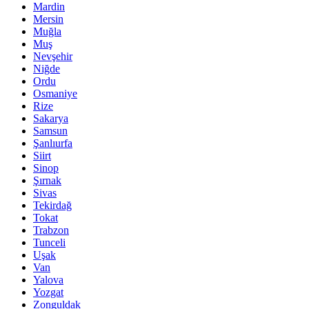
Mardin
Mersin
Muğla
Muş
Nevşehir
Niğde
Ordu
Osmaniye
Rize
Sakarya
Samsun
Şanlıurfa
Siirt
Sinop
Şırnak
Sivas
Tekirdağ
Tokat
Trabzon
Tunceli
Uşak
Van
Yalova
Yozgat
Zonguldak