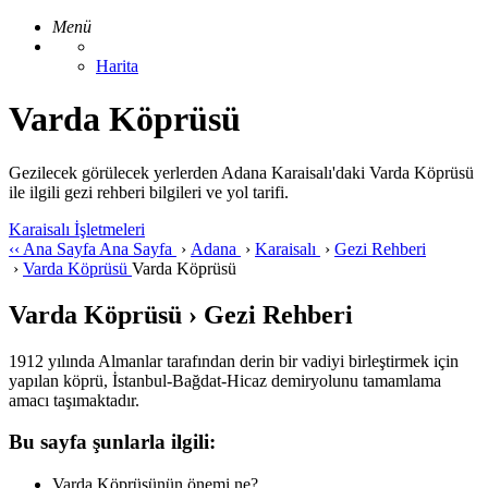
Menü
Harita
Varda Köprüsü
Gezilecek görülecek yerlerden Adana Karaisalı'daki Varda Köprüsü
ile ilgili gezi rehberi bilgileri ve yol tarifi.
Karaisalı İşletmeleri
‹‹
Ana Sayfa
Ana Sayfa
›
Adana
›
Karaisalı
›
Gezi Rehberi
›
Varda Köprüsü
Varda Köprüsü
Varda Köprüsü › Gezi Rehberi
1912 yılında Almanlar tarafından derin bir vadiyi birleştirmek için
yapılan köprü, İstanbul-Bağdat-Hicaz demiryolunu tamamlama
amacı taşımaktadır.
Bu sayfa şunlarla ilgili:
Varda Köprüsünün önemi ne?