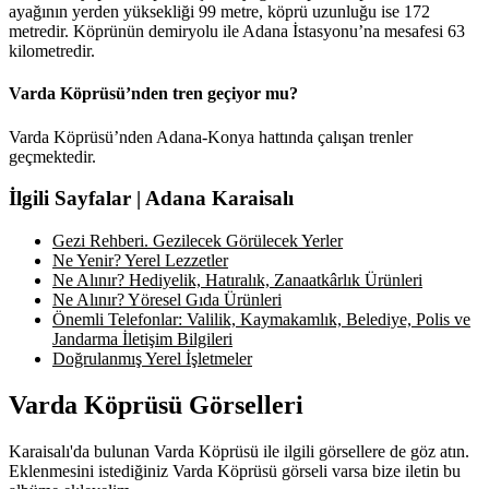
ayağının yerden yüksekliği 99 metre, köprü uzunluğu ise 172
metredir. Köprünün demiryolu ile Adana İstasyonu’na mesafesi 63
kilometredir.
Varda Köprüsü’nden tren geçiyor mu?
Varda Köprüsü’nden Adana-Konya hattında çalışan trenler
geçmektedir.
İlgili Sayfalar | Adana Karaisalı
Gezi Rehberi. Gezilecek Görülecek Yerler
Ne Yenir? Yerel Lezzetler
Ne Alınır? Hediyelik, Hatıralık, Zanaatkârlık Ürünleri
Ne Alınır? Yöresel Gıda Ürünleri
Önemli Telefonlar: Valilik, Kaymakamlık, Belediye, Polis ve
Jandarma İletişim Bilgileri
Doğrulanmış Yerel İşletmeler
Varda Köprüsü Görselleri
Karaisalı'da bulunan Varda Köprüsü ile ilgili görsellere de göz atın.
Eklenmesini istediğiniz Varda Köprüsü görseli varsa bize iletin bu