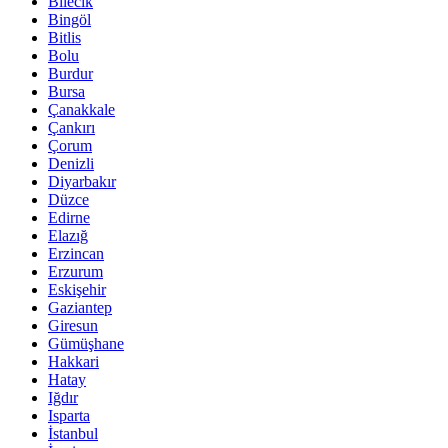
Bilecik
Bingöl
Bitlis
Bolu
Burdur
Bursa
Çanakkale
Çankırı
Çorum
Denizli
Diyarbakır
Düzce
Edirne
Elazığ
Erzincan
Erzurum
Eskişehir
Gaziantep
Giresun
Gümüşhane
Hakkari
Hatay
Iğdır
Isparta
İstanbul