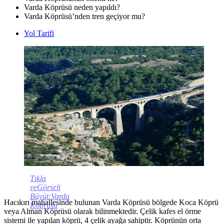
Varda Köprüsü neden yapıldı?
Varda Köprüsü’nden tren geçiyor mu?
Yol Tarifi
Tıkla
veGörseli
Büyüt:Varda
Hacıkırı mahallesinde bulunan Varda Köprüsü bölgede Koca Köprü
Köprüsü
veya Alman Köprüsü olarak bilinmektedir. Çelik kafes el örme
sistemi ile yapılan köprü, 4 çelik ayağa sahiptir. Köprünün orta