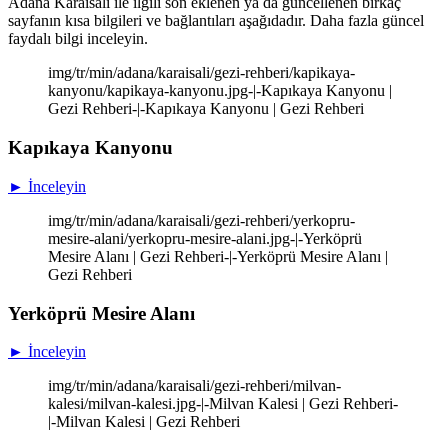
Adana Karaisalı ile ilgili son eklenen ya da güncellenen birkaç
sayfanın kısa bilgileri ve bağlantıları aşağıdadır. Daha fazla güncel
faydalı bilgi inceleyin.
img/tr/min/adana/karaisali/gezi-rehberi/kapikaya-
kanyonu/kapikaya-kanyonu.jpg-|-Kapıkaya Kanyonu |
Gezi Rehberi-|-Kapıkaya Kanyonu | Gezi Rehberi
Kapıkaya Kanyonu
► İnceleyin
img/tr/min/adana/karaisali/gezi-rehberi/yerkopru-
mesire-alani/yerkopru-mesire-alani.jpg-|-Yerköprü
Mesire Alanı | Gezi Rehberi-|-Yerköprü Mesire Alanı |
Gezi Rehberi
Yerköprü Mesire Alanı
► İnceleyin
img/tr/min/adana/karaisali/gezi-rehberi/milvan-
kalesi/milvan-kalesi.jpg-|-Milvan Kalesi | Gezi Rehberi-
|-Milvan Kalesi | Gezi Rehberi