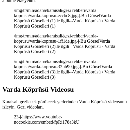
albüme ekleyelim.
/img/tr/min/adana/karaisali/gezi-rehberi/varda-
koprusu/varda-koprusu-eccbc8.jpg-|-Bu GörselVarda
Köprüsü Görselleri (1)ile ilgili-|-Varda Köprüsü › Varda
Köprüsü Görselleri (1)
/img/tr/min/adana/karaisali/gezi-rehberi/varda-
koprusu/varda-koprusu-1ff1de.jpg-|-Bu GörselVarda
Köprüsü Görselleri (2)ile ilgili-|-Varda Köprüsü › Varda
Köprüsü Görselleri (2)
/img/tr/min/adana/karaisali/gezi-rehberi/varda-
koprusu/varda-koprusu-32bb90.jpg-|-Bu GörselVarda
Köprüsü Görselleri (3)ile ilgili-|-Varda Köprüsü › Varda
Köprüsü Görselleri (3)
Varda Köprüsü Videosu
Karaisalı gezilecek görülecek yerlerinden Varda Köprüsü videosunu
izleyin. Gezi videoları.
23-|-https://www.youtube-
nocookie.com/embed/fpRi178a3kU