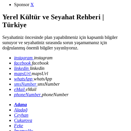
Sponsor
X
Yerel Kültür ve Seyahat Rehberi |
Türkiye
Seyahatiniz öncesinde plan yapabilmeniz için kapsamlı bilgiler
sunuyor ve seyahatiniz sırasında sorun yaşamamanız için
doğrulanmış önemli bilgiler yayınlıyoruz.
instagram
instagram
facebook
facebook
linkedin
linkedin
mapsUrl
mapsUrl
whatsApp
whatsApp
smsNumber
smsNumber
eMail
eMail
phoneNumber
phoneNumber
Adana
Aladağ
Ceyhan
Çukurova
Feke
İmamoğlu