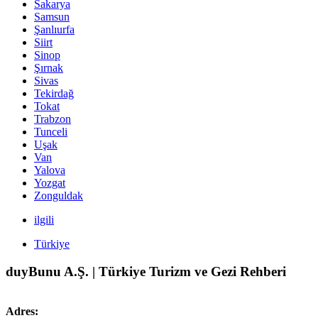
Sakarya
Samsun
Şanlıurfa
Siirt
Sinop
Şırnak
Sivas
Tekirdağ
Tokat
Trabzon
Tunceli
Uşak
Van
Yalova
Yozgat
Zonguldak
ilgili
Türkiye
duyBunu A.Ş. | Türkiye Turizm ve Gezi Rehberi
Adres: