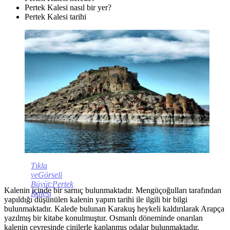
Pertek Kalesi nasıl bir yer?
Pertek Kalesi tarihi
Tıkla
veGörseli
Büyüt:Pertek
Kalenin içinde bir sarnıç bulunmaktadır. Mengüçoğulları tarafından
Kalesi
yapıldığı düşünülen kalenin yapım tarihi ile ilgili bir bilgi
bulunmaktadır. Kalede bulunan Karakuş heykeli kaldırılarak Arapça
yazılmış bir kitabe konulmuştur. Osmanlı döneminde onarılan
kalenin çevresinde çinilerle kaplanmış odalar bulunmaktadır.