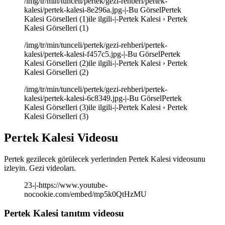
/img/tr/min/tunceli/pertek/gezi-rehberi/pertek-
kalesi/pertek-kalesi-8e296a.jpg-|-Bu GörselPertek
Kalesi Görselleri (1)ile ilgili-|-Pertek Kalesi › Pertek
Kalesi Görselleri (1)
/img/tr/min/tunceli/pertek/gezi-rehberi/pertek-
kalesi/pertek-kalesi-f457c5.jpg-|-Bu GörselPertek
Kalesi Görselleri (2)ile ilgili-|-Pertek Kalesi › Pertek
Kalesi Görselleri (2)
/img/tr/min/tunceli/pertek/gezi-rehberi/pertek-
kalesi/pertek-kalesi-6c8349.jpg-|-Bu GörselPertek
Kalesi Görselleri (3)ile ilgili-|-Pertek Kalesi › Pertek
Kalesi Görselleri (3)
Pertek Kalesi Videosu
Pertek gezilecek görülecek yerlerinden Pertek Kalesi videosunu
izleyin. Gezi videoları.
23-|-https://www.youtube-
nocookie.com/embed/mp5k0QtHzMU
Pertek Kalesi tanıtım videosu