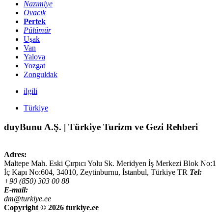
Nazımiye
Ovacık
Pertek
Pülümür
Uşak
Van
Yalova
Yozgat
Zonguldak
ilgili
Türkiye
duyBunu A.Ş. | Türkiye Turizm ve Gezi Rehberi
Adres:
Maltepe Mah. Eski Çırpıcı Yolu Sk. Meridyen İş Merkezi Blok No:1
İç Kapı No:604,
34010
,
Zeytinburnu, İstanbul
,
Türkiye
TR
Tel:
+90 (850) 303 00 88
E-mail:
dm@turkiye.ee
Copyright ©
2026 turkiye.ee