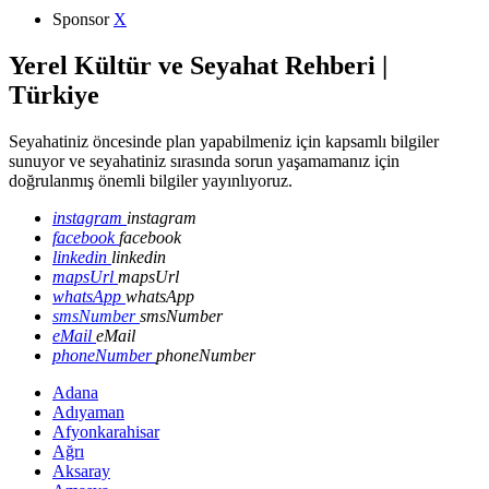
Sponsor
X
Yerel Kültür ve Seyahat Rehberi |
Türkiye
Seyahatiniz öncesinde plan yapabilmeniz için kapsamlı bilgiler
sunuyor ve seyahatiniz sırasında sorun yaşamamanız için
doğrulanmış önemli bilgiler yayınlıyoruz.
instagram
instagram
facebook
facebook
linkedin
linkedin
mapsUrl
mapsUrl
whatsApp
whatsApp
smsNumber
smsNumber
eMail
eMail
phoneNumber
phoneNumber
Adana
Adıyaman
Afyonkarahisar
Ağrı
Aksaray