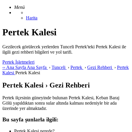
Menü
Harita
Pertek Kalesi
Gezilecek görülecek yerlerden Tunceli Pertek'teki Pertek Kalesi ile
ilgili gezi rehberi bilgileri ve yol tarifi.
Pertek İşletmeleri
‹‹
Ana Sayfa
Ana Sayfa
›
Tunceli
›
Pertek
›
Gezi Rehberi
›
Pertek
Kalesi
Pertek Kalesi
Pertek Kalesi › Gezi Rehberi
Pertek ilçesinin güneyinde bulunan Pertek Kalesi, Keban Baraj
Gölü yapıldıktan sonra sular altında kalması nedeniyle bir ada
üzerinde yer almaktadır.
Bu sayfa şunlarla ilgili:
Pertek Kalesi nerede?