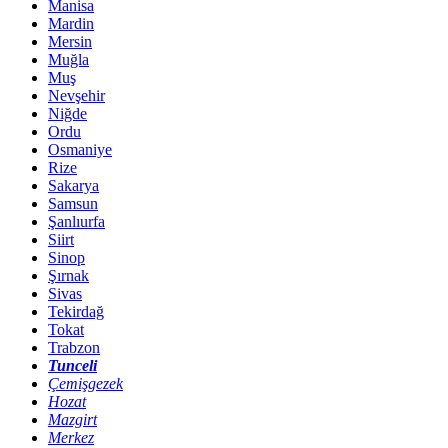
Manisa
Mardin
Mersin
Muğla
Muş
Nevşehir
Niğde
Ordu
Osmaniye
Rize
Sakarya
Samsun
Şanlıurfa
Siirt
Sinop
Şırnak
Sivas
Tekirdağ
Tokat
Trabzon
Tunceli
Çemişgezek
Hozat
Mazgirt
Merkez