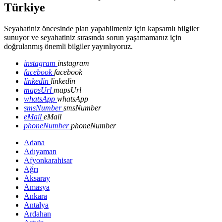
Türkiye
Seyahatiniz öncesinde plan yapabilmeniz için kapsamlı bilgiler
sunuyor ve seyahatiniz sırasında sorun yaşamamanız için
doğrulanmış önemli bilgiler yayınlıyoruz.
instagram
instagram
facebook
facebook
linkedin
linkedin
mapsUrl
mapsUrl
whatsApp
whatsApp
smsNumber
smsNumber
eMail
eMail
phoneNumber
phoneNumber
Adana
Adıyaman
Afyonkarahisar
Ağrı
Aksaray
Amasya
Ankara
Antalya
Ardahan