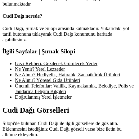
bulunmaktadır.
Cudi Dağı nerede?
Cudi Dağı, Şırnak ve Silopi arasında kalmaktadır. Yukarıdaki yol
tarifi butonuna tıklayarak Cudi Dağı konumunu haritada
açabilirsiniz.
İlgili Sayfalar | Şırnak Silopi
Gezi Rehberi. Gezilecek Görülecek Yerler
Ne Yenir? Yerel Lezzetler
Ne Alınır? Hediyelik, Hatıralık, Zanaatkârlık Ürünleri
Ne Alınır? Yöresel Gıda Ürünleri
Önemli Telefonlar: Valilik, Kaymakamlık, Belediye, Polis ve
Jandarma İletişim Bilgileri
Doğrulanmış Yerel İşletmeler
Cudi Dağı Görselleri
Silopi'de bulunan Cudi Dağı ile ilgili görsellere de göz atın.
Eklenmesini istediğiniz Cudi Dağı görseli varsa bize iletin bu
albüme ekleyelim.