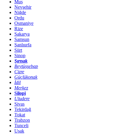
Muş
Nevşehir
Niğde
Ordu
Osmaniye
Rize
Sakarya
Samsun
Şanlıurfa
Siirt
Sinop
Şırnak
Beytüşşebap
Cizre
Güçlükonak
İdil
Merkez
Silopi
Uludere
Sivas
Tekirdağ
Tokat
Trabzon
Tunceli
Uşak