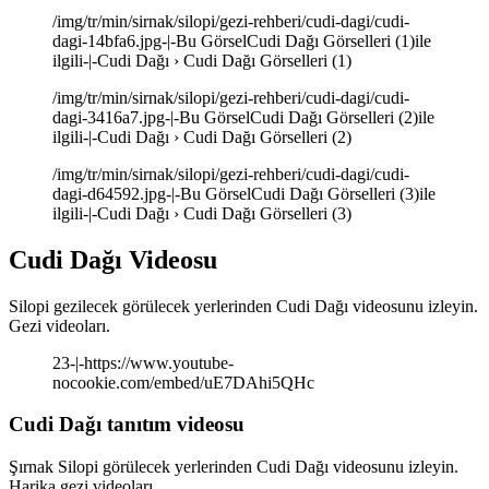
/img/tr/min/sirnak/silopi/gezi-rehberi/cudi-dagi/cudi-
dagi-14bfa6.jpg-|-Bu GörselCudi Dağı Görselleri (1)ile
ilgili-|-Cudi Dağı › Cudi Dağı Görselleri (1)
/img/tr/min/sirnak/silopi/gezi-rehberi/cudi-dagi/cudi-
dagi-3416a7.jpg-|-Bu GörselCudi Dağı Görselleri (2)ile
ilgili-|-Cudi Dağı › Cudi Dağı Görselleri (2)
/img/tr/min/sirnak/silopi/gezi-rehberi/cudi-dagi/cudi-
dagi-d64592.jpg-|-Bu GörselCudi Dağı Görselleri (3)ile
ilgili-|-Cudi Dağı › Cudi Dağı Görselleri (3)
Cudi Dağı Videosu
Silopi gezilecek görülecek yerlerinden Cudi Dağı videosunu izleyin.
Gezi videoları.
23-|-https://www.youtube-
nocookie.com/embed/uE7DAhi5QHc
Cudi Dağı tanıtım videosu
Şırnak Silopi görülecek yerlerinden Cudi Dağı videosunu izleyin.
Harika gezi videoları.