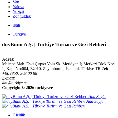
Van
Yalova
Yozgat
Zonguldak
ilgili
Türkiye
duyBunu A.Ş. | Türkiye Turizm ve Gezi Rehberi
Adres:
Maltepe Mah. Eski Çırpıcı Yolu Sk. Meridyen İş Merkezi Blok No:1
İç Kapı No:604,
34010
,
Zeytinburnu, İstanbul
,
Türkiye
TR
Tel:
+90 (850) 303 00 88
E-mail:
dm@turkiye.ee
Copyright ©
2026 turkiye.ee
Ana Sayfa
Ana Sayfa
Gizlilik