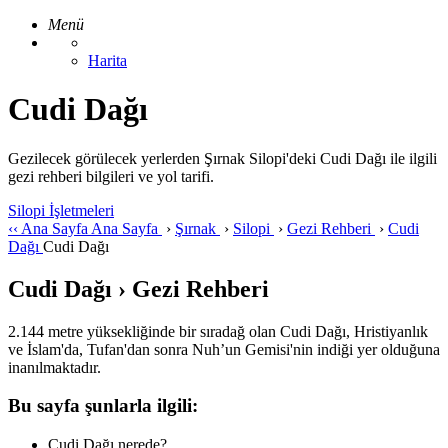
Menü
Harita
Cudi Dağı
Gezilecek görülecek yerlerden Şırnak Silopi'deki Cudi Dağı ile ilgili
gezi rehberi bilgileri ve yol tarifi.
Silopi İşletmeleri
‹‹
Ana Sayfa
Ana Sayfa
›
Şırnak
›
Silopi
›
Gezi Rehberi
›
Cudi
Dağı
Cudi Dağı
Cudi Dağı › Gezi Rehberi
2.144 metre yüksekliğinde bir sıradağ olan Cudi Dağı, Hristiyanlık
ve İslam'da, Tufan'dan sonra Nuh’un Gemisi'nin indiği yer olduğuna
inanılmaktadır.
Bu sayfa şunlarla ilgili:
Cudi Dağı nerede?