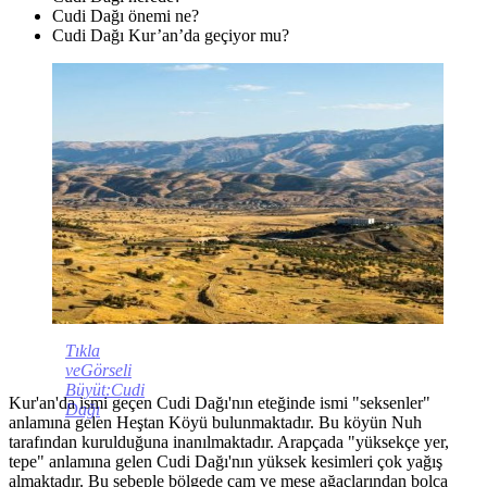
Cudi Dağı önemi ne?
Cudi Dağı Kur’an’da geçiyor mu?
Tıkla
veGörseli
Büyüt:Cudi
Kur'an'da ismi geçen Cudi Dağı'nın eteğinde ismi "seksenler"
Dağı
anlamına gelen Heştan Köyü bulunmaktadır. Bu köyün Nuh
tarafından kurulduğuna inanılmaktadır. Arapçada "yüksekçe yer,
tepe" anlamına gelen Cudi Dağı'nın yüksek kesimleri çok yağış
almaktadır. Bu sebeple bölgede çam ve meşe ağaçlarından bolca