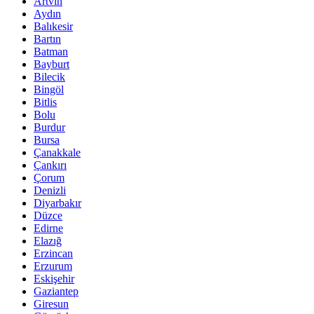
Artvin
Aydın
Balıkesir
Bartın
Batman
Bayburt
Bilecik
Bingöl
Bitlis
Bolu
Burdur
Bursa
Çanakkale
Çankırı
Çorum
Denizli
Diyarbakır
Düzce
Edirne
Elazığ
Erzincan
Erzurum
Eskişehir
Gaziantep
Giresun