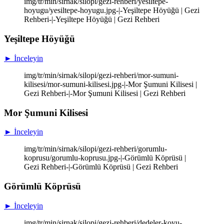
img/tr/min/sirnak/silopi/gezi-rehberi/yesiltepe-
hoyugu/yesiltepe-hoyugu.jpg-|-Yeşiltepe Höyüğü | Gezi
Rehberi-|-Yeşiltepe Höyüğü | Gezi Rehberi
Yeşiltepe Höyüğü
► İnceleyin
img/tr/min/sirnak/silopi/gezi-rehberi/mor-sumuni-
kilisesi/mor-sumuni-kilisesi.jpg-|-Mor Şumuni Kilisesi |
Gezi Rehberi-|-Mor Şumuni Kilisesi | Gezi Rehberi
Mor Şumuni Kilisesi
► İnceleyin
img/tr/min/sirnak/silopi/gezi-rehberi/gorumlu-
koprusu/gorumlu-koprusu.jpg-|-Görümlü Köprüsü |
Gezi Rehberi-|-Görümlü Köprüsü | Gezi Rehberi
Görümlü Köprüsü
► İnceleyin
img/tr/min/sirnak/silopi/gezi-rehberi/dedeler-koyu-