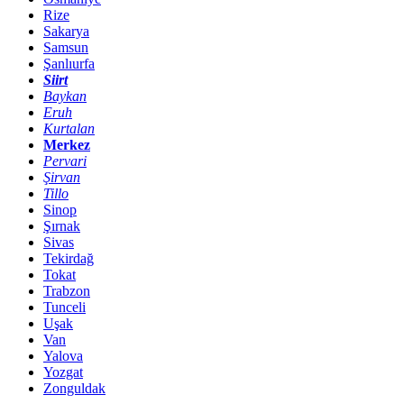
Rize
Sakarya
Samsun
Şanlıurfa
Siirt
Baykan
Eruh
Kurtalan
Merkez
Pervari
Şirvan
Tillo
Sinop
Şırnak
Sivas
Tekirdağ
Tokat
Trabzon
Tunceli
Uşak
Van
Yalova
Yozgat
Zonguldak