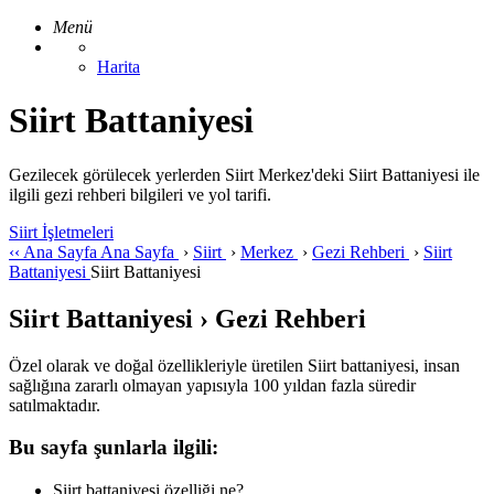
Menü
Harita
Siirt Battaniyesi
Gezilecek görülecek yerlerden Siirt Merkez'deki Siirt Battaniyesi ile
ilgili gezi rehberi bilgileri ve yol tarifi.
Siirt İşletmeleri
‹‹
Ana Sayfa
Ana Sayfa
›
Siirt
›
Merkez
›
Gezi Rehberi
›
Siirt
Battaniyesi
Siirt Battaniyesi
Siirt Battaniyesi › Gezi Rehberi
Özel olarak ve doğal özellikleriyle üretilen Siirt battaniyesi, insan
sağlığına zararlı olmayan yapısıyla 100 yıldan fazla süredir
satılmaktadır.
Bu sayfa şunlarla ilgili:
Siirt battaniyesi özelliği ne?