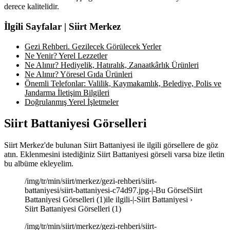
derece kalitelidir.
İlgili Sayfalar | Siirt Merkez
Gezi Rehberi. Gezilecek Görülecek Yerler
Ne Yenir? Yerel Lezzetler
Ne Alınır? Hediyelik, Hatıralık, Zanaatkârlık Ürünleri
Ne Alınır? Yöresel Gıda Ürünleri
Önemli Telefonlar: Valilik, Kaymakamlık, Belediye, Polis ve
Jandarma İletişim Bilgileri
Doğrulanmış Yerel İşletmeler
Siirt Battaniyesi Görselleri
Siirt Merkez'de bulunan Siirt Battaniyesi ile ilgili görsellere de göz
atın. Eklenmesini istediğiniz Siirt Battaniyesi görseli varsa bize iletin
bu albüme ekleyelim.
/img/tr/min/siirt/merkez/gezi-rehberi/siirt-
battaniyesi/siirt-battaniyesi-c74d97.jpg-|-Bu GörselSiirt
Battaniyesi Görselleri (1)ile ilgili-|-Siirt Battaniyesi ›
Siirt Battaniyesi Görselleri (1)
/img/tr/min/siirt/merkez/gezi-rehberi/siirt-