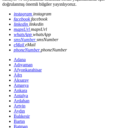
doğrulanmış önemli bilgiler yayınlıyoruz.
instagram
instagram
facebook
facebook
linkedin
linkedin
mapsUrl
mapsUrl
whatsApp
whatsApp
smsNumber
smsNumber
eMail
eMail
phoneNumber
phoneNumber
Adana
Adıyaman
Afyonkarahisar
Ağrı
Aksaray
Amasya
Ankara
Antalya
Ardahan
Artvin
Aydın
Balıkesir
Bartın
Batman