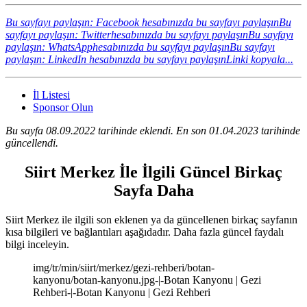
Bu sayfayı paylaşın: Facebook hesabınızda bu sayfayı paylaşın
Bu
sayfayı paylaşın: Twitterhesabınızda bu sayfayı paylaşın
Bu sayfayı
paylaşın: WhatsApphesabınızda bu sayfayı paylaşın
Bu sayfayı
paylaşın: LinkedIn hesabınızda bu sayfayı paylaşın
Linki kopyala...
İl Listesi
Sponsor Olun
Bu sayfa 08.09.2022 tarihinde eklendi. En son 01.04.2023 tarihinde
güncellendi.
Siirt Merkez İle İlgili Güncel Birkaç
Sayfa Daha
Siirt Merkez ile ilgili son eklenen ya da güncellenen birkaç sayfanın
kısa bilgileri ve bağlantıları aşağıdadır. Daha fazla güncel faydalı
bilgi inceleyin.
img/tr/min/siirt/merkez/gezi-rehberi/botan-
kanyonu/botan-kanyonu.jpg-|-Botan Kanyonu | Gezi
Rehberi-|-Botan Kanyonu | Gezi Rehberi