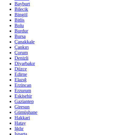
Bayburt
Bilecik
Bingöl
Bitlis
Bolu
Burdur
Bursa
Çanakkale
Çankırı
Çorum
Denizli
Diyarbakır
Düzce
Edirne
Elazığ
Erzincan
Erzurum
Eskişehir
Gaziantep
Giresun
Gümüşhane
Hakkari
Hatay
Iğdır
Isparta