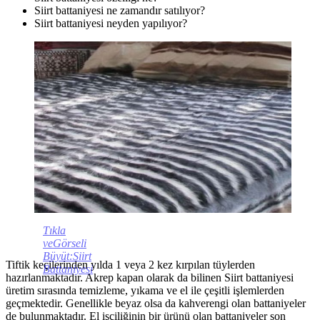
Siirt battaniyesi ne zamandır satılıyor?
Siirt battaniyesi neyden yapılıyor?
Tıkla
veGörseli
Büyüt:Siirt
Tiftik keçilerinden yılda 1 veya 2 kez kırpılan tüylerden
Battaniyesi
hazırlanmaktadır. Akrep kapan olarak da bilinen Siirt battaniyesi
üretim sırasında temizleme, yıkama ve el ile çeşitli işlemlerden
geçmektedir. Genellikle beyaz olsa da kahverengi olan battaniyeler
de bulunmaktadır. El işçiliğinin bir ürünü olan battaniyeler son