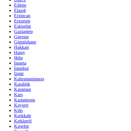
Edirne
Elazığ
Erzincan
Erzurum
Eskişehir
Gaziantep
Giresun
Gümüşhane
Hakkari
Hatay
Iğdır
Isparta
İstanbul
İzmir
Kahramanmaraş
Karabük
Karaman
Kars
Kastamonu
Kayseri
Kilis
Kırıkkale
Kırklareli
Kırşehir