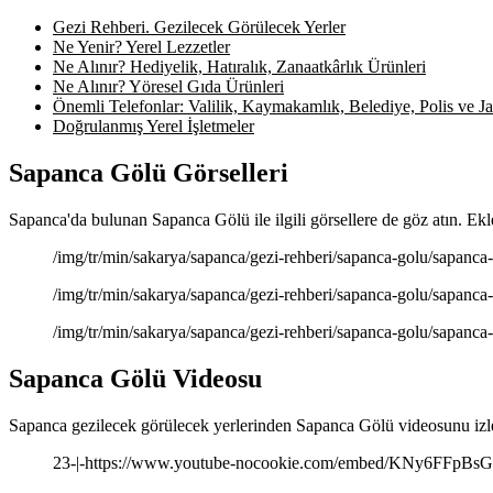
Gezi Rehberi. Gezilecek Görülecek Yerler
Ne Yenir? Yerel Lezzetler
Ne Alınır? Hediyelik, Hatıralık, Zanaatkârlık Ürünleri
Ne Alınır? Yöresel Gıda Ürünleri
Önemli Telefonlar: Valilik, Kaymakamlık, Belediye, Polis ve Jan
Doğrulanmış Yerel İşletmeler
Sapanca Gölü Görselleri
Sapanca'da bulunan Sapanca Gölü ile ilgili görsellere de göz atın. Ekl
/img/tr/min/sakarya/sapanca/gezi-rehberi/sapanca-golu/sapanca-
/img/tr/min/sakarya/sapanca/gezi-rehberi/sapanca-golu/sapanca-
/img/tr/min/sakarya/sapanca/gezi-rehberi/sapanca-golu/sapanca-
Sapanca Gölü Videosu
Sapanca gezilecek görülecek yerlerinden Sapanca Gölü videosunu izle
23-|-https://www.youtube-nocookie.com/embed/KNy6FFpBs