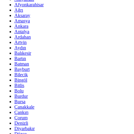
Afyonkarahisar
Ağrı
Aksaray
Amasya
Ankara
Antalya
Ardahan
Artvin
Aydın
Balıkesir
Bartın
Batman
Bayburt
Bilecik
Bingöl
Bitlis
Bolu
Burdur
Bursa
Çanakkale
Çankırı
Çorum
Denizli
Diyarbakır
Düzce