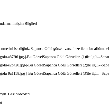
darma İletişim Bilgileri
enmesini istediğiniz Sapanca Gölü görseli varsa bize iletin bu albüme e
golu-a87ff6.jpg-|-Bu GörselSapanca Gölü Görselleri (1)ile ilgili-|-Sap
golu-e2c420.jpg-|-Bu GörselSapanca Gölü Görselleri (2)ile ilgili-|-Sap
golu-9a1158.jpg-|-Bu GörselSapanca Gölü Görselleri (3)ile ilgili-|-Sap
yin. Gezi videoları.
Gg