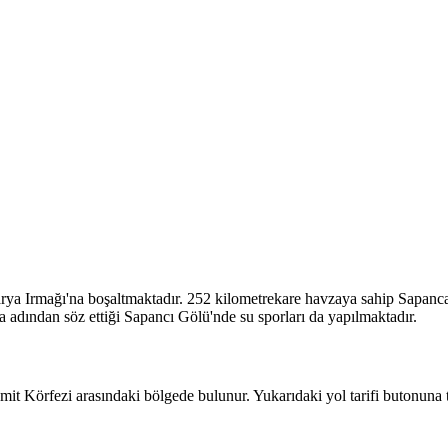
arya Irmağı'na boşaltmaktadır. 252 kilometrekare havzaya sahip Sapanc
da adından söz ettiği Sapancı Gölü'nde su sporları da yapılmaktadır.
t Körfezi arasındaki bölgede bulunur. Yukarıdaki yol tarifi butonuna 