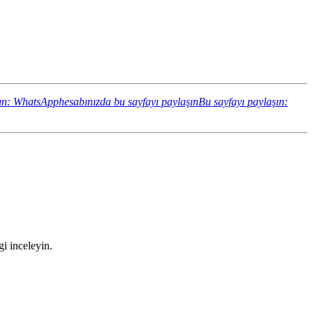
ın: WhatsApphesabınızda bu sayfayı paylaşın
Bu sayfayı paylaşın:
gi inceleyin.