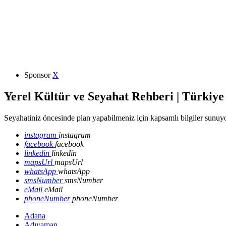
Sponsor
X
Yerel Kültür ve Seyahat Rehberi | Türkiye
Seyahatiniz öncesinde plan yapabilmeniz için kapsamlı bilgiler sunuyo
instagram
instagram
facebook
facebook
linkedin
linkedin
mapsUrl
mapsUrl
whatsApp
whatsApp
smsNumber
smsNumber
eMail
eMail
phoneNumber
phoneNumber
Adana
Adıyaman