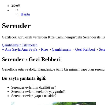
Menü
Harita
Serender
Gezilecek görülecek yerlerden Rize Çamlıhemşin'deki Serender ile ilgili 
Çamlıhemşin İşletmeleri
‹‹
Ana Sayfa
Ana Sayfa
›
Rize
›
Çamlıhemşin
›
Gezi Rehberi
›
Ser
Serender › Gezi Rehberi
Genellikle orta ve doğu Karadeniz'e özgü bir mimari yapı olan serender,
Bu sayfa şunlarla ilgili:
Serender evlerinin özelliği ne?
Serender evleri nerelerde yaygındır?
Serender evleri yapısı nasıldır?