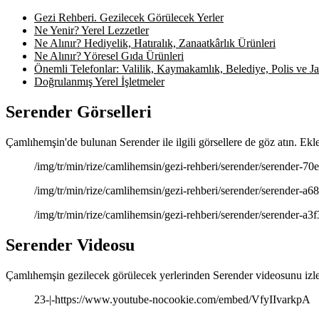
Gezi Rehberi. Gezilecek Görülecek Yerler
Ne Yenir? Yerel Lezzetler
Ne Alınır? Hediyelik, Hatıralık, Zanaatkârlık Ürünleri
Ne Alınır? Yöresel Gıda Ürünleri
Önemli Telefonlar: Valilik, Kaymakamlık, Belediye, Polis ve Jan
Doğrulanmış Yerel İşletmeler
Serender Görselleri
Çamlıhemşin'de bulunan Serender ile ilgili görsellere de göz atın. Ekl
/img/tr/min/rize/camlihemsin/gezi-rehberi/serender/serender-70ef
/img/tr/min/rize/camlihemsin/gezi-rehberi/serender/serender-a684
/img/tr/min/rize/camlihemsin/gezi-rehberi/serender/serender-a3f3
Serender Videosu
Çamlıhemşin gezilecek görülecek yerlerinden Serender videosunu izle
23-|-https://www.youtube-nocookie.com/embed/VfyIIvarkpA