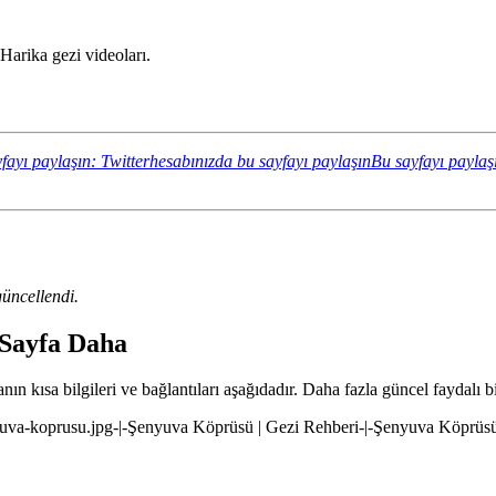
Harika gezi videoları.
fayı paylaşın: Twitterhesabınızda bu sayfayı paylaşın
Bu sayfayı paylaş
üncellendi.
 Sayfa Daha
n kısa bilgileri ve bağlantıları aşağıdadır. Daha fazla güncel faydalı bi
yuva-koprusu.jpg-|-Şenyuva Köprüsü | Gezi Rehberi-|-Şenyuva Köprüsü