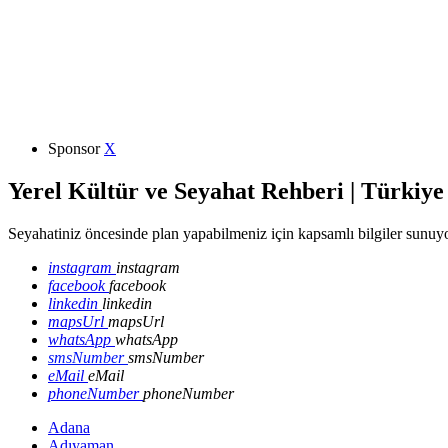
Sponsor
X
Yerel Kültür ve Seyahat Rehberi | Türkiye
Seyahatiniz öncesinde plan yapabilmeniz için kapsamlı bilgiler sunuyo
instagram
instagram
facebook
facebook
linkedin
linkedin
mapsUrl
mapsUrl
whatsApp
whatsApp
smsNumber
smsNumber
eMail
eMail
phoneNumber
phoneNumber
Adana
Adıyaman