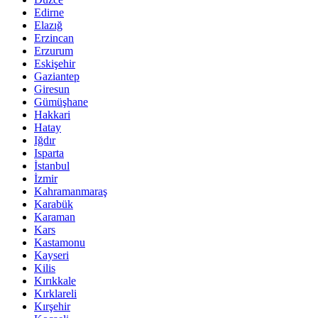
Edirne
Elazığ
Erzincan
Erzurum
Eskişehir
Gaziantep
Giresun
Gümüşhane
Hakkari
Hatay
Iğdır
Isparta
İstanbul
İzmir
Kahramanmaraş
Karabük
Karaman
Kars
Kastamonu
Kayseri
Kilis
Kırıkkale
Kırklareli
Kırşehir