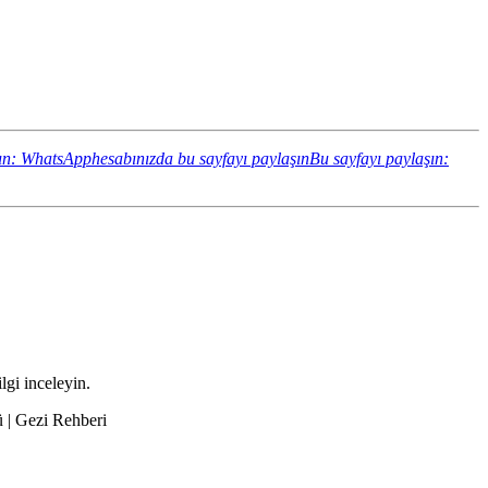
ın: WhatsApphesabınızda bu sayfayı paylaşın
Bu sayfayı paylaşın:
lgi inceleyin.
 | Gezi Rehberi