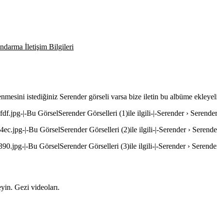
darma İletişim Bilgileri
enmesini istediğiniz Serender görseli varsa bize iletin bu albüme ekleyel
df.jpg-|-Bu GörselSerender Görselleri (1)ile ilgili-|-Serender › Serender
ec.jpg-|-Bu GörselSerender Görselleri (2)ile ilgili-|-Serender › Serende
90.jpg-|-Bu GörselSerender Görselleri (3)ile ilgili-|-Serender › Serender
yin. Gezi videoları.