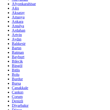
Afyonkarahisar
Ağrı
Aksaray
Amasya
Ankara
Antalya
Ardahan
Artvin
Aydın
Balıkesir
Bartın
Batman
Bayburt
Bilecik
Bingöl
Bitlis
Bolu
Burdur
Bursa
Çanakkale
Çankırı
Çorum
Denizli
Diyarbakır
Düzce