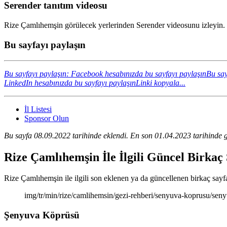
Serender tanıtım videosu
Rize Çamlıhemşin görülecek yerlerinden Serender videosunu izleyin. 
Bu sayfayı paylaşın
Bu sayfayı paylaşın: Facebook hesabınızda bu sayfayı paylaşın
Bu say
LinkedIn hesabınızda bu sayfayı paylaşın
Linki kopyala...
İl Listesi
Sponsor Olun
Bu sayfa 08.09.2022 tarihinde eklendi. En son 01.04.2023 tarihinde g
Rize Çamlıhemşin İle İlgili Güncel Birkaç
Rize Çamlıhemşin ile ilgili son eklenen ya da güncellenen birkaç sayfanı
img/tr/min/rize/camlihemsin/gezi-rehberi/senyuva-koprusu/sen
Şenyuva Köprüsü