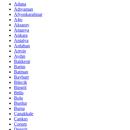
Adana
Adıyaman
Afyonkarahisar
Ağrı
Aksaray
Amasya
Ankara
Antalya
Ardahan
Artvin
Aydın
Balıkesir
Bartın
Batman
Bayburt
Bilecik
Bingöl
Bitlis
Bolu
Burdur
Bursa
Çanakkale
Çankırı
Çorum
Denizli