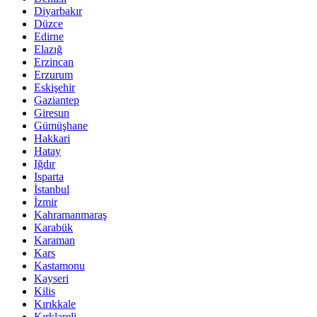
Diyarbakır
Düzce
Edirne
Elazığ
Erzincan
Erzurum
Eskişehir
Gaziantep
Giresun
Gümüşhane
Hakkari
Hatay
Iğdır
Isparta
İstanbul
İzmir
Kahramanmaraş
Karabük
Karaman
Kars
Kastamonu
Kayseri
Kilis
Kırıkkale
Kırklareli