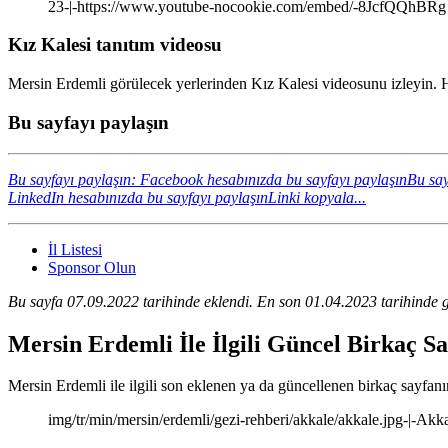
23-|-https://www.youtube-nocookie.com/embed/-8JcfQQhBRg
Kız Kalesi tanıtım videosu
Mersin Erdemli görülecek yerlerinden Kız Kalesi videosunu izleyin. H
Bu sayfayı paylaşın
Bu sayfayı paylaşın: Facebook hesabınızda bu sayfayı paylaşın
Bu say
LinkedIn hesabınızda bu sayfayı paylaşın
Linki kopyala...
İl Listesi
Sponsor Olun
Bu sayfa 07.09.2022 tarihinde eklendi. En son 01.04.2023 tarihinde g
Mersin Erdemli İle İlgili Güncel Birkaç S
Mersin Erdemli ile ilgili son eklenen ya da güncellenen birkaç sayfanın 
img/tr/min/mersin/erdemli/gezi-rehberi/akkale/akkale.jpg-|-Akk