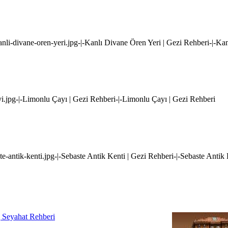
kanli-divane-oren-yeri.jpg-|-Kanlı Divane Ören Yeri | Gezi Rehberi-|-Ka
yi.jpg-|-Limonlu Çayı | Gezi Rehberi-|-Limonlu Çayı | Gezi Rehberi
te-antik-kenti.jpg-|-Sebaste Antik Kenti | Gezi Rehberi-|-Sebaste Antik