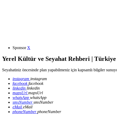
Sponsor
X
Yerel Kültür ve Seyahat Rehberi | Türkiye
Seyahatiniz öncesinde plan yapabilmeniz için kapsamlı bilgiler sunuyo
instagram
instagram
facebook
facebook
linkedin
linkedin
mapsUrl
mapsUrl
whatsApp
whatsApp
smsNumber
smsNumber
eMail
eMail
phoneNumber
phoneNumber