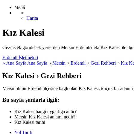
Menü
Harita
Kız Kalesi
Gezilecek görülecek yerlerden Mersin Erdemli'deki Kız Kalesi ile ilgili g
Erdemli İşletmeleri
‹‹
Ana Sayfa
Ana Sayfa
›
Mersin
›
Erdemli
›
Gezi Rehberi
›
Kız Ka
Kız Kalesi › Gezi Rehberi
Mersin ilinin Erdemli ilçesine bağlı olan Kız Kalesi, küçük bir adanın 
Bu sayfa şunlarla ilgili:
Kız Kalesi hangi uygarlığa aittir?
Mersin Kız Kalesi anlamı nedir?
Kız Kalesi tarihi
Yol Tarifi