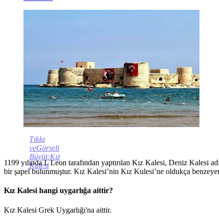
Tıkla
veGörseli
Büyüt:Kız
1199 yılında I. Leon tarafından yaptırılan Kız Kalesi, Deniz Kalesi ad
Kalesi
bir şapel bulunmuştur. Kız Kalesi’nin Kız Kulesi’ne oldukça benzeyen 
Kız Kalesi hangi uygarlığa aittir?
Kız Kalesi Grek Uygarlığı'na aittir.