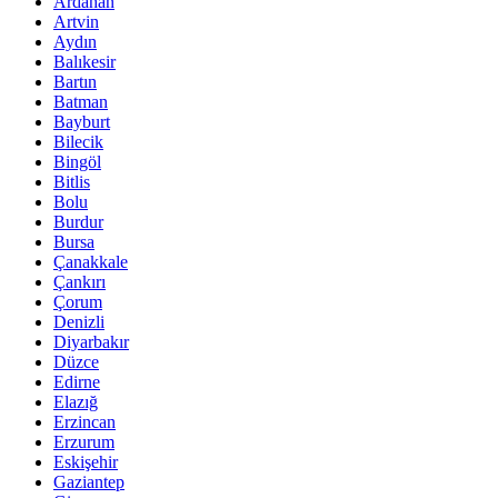
Ardahan
Artvin
Aydın
Balıkesir
Bartın
Batman
Bayburt
Bilecik
Bingöl
Bitlis
Bolu
Burdur
Bursa
Çanakkale
Çankırı
Çorum
Denizli
Diyarbakır
Düzce
Edirne
Elazığ
Erzincan
Erzurum
Eskişehir
Gaziantep