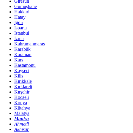
Giresun
Gümüşhane
Hakkari
Hatay
Iğdır
Isparta
İstanbul
İzmir
Kahramanmaraş
Karabük
Karaman
Kars
Kastamonu
Kayseri
Kilis
Kırıkkale
Kırklareli
Kırşehir
Kocaeli
Konya
Kütahya
Malatya
Manisa
Ahmetli
Akhisar