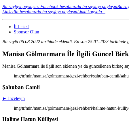
Bu sayfayı paylaşın: Facebook hesabınızda bu sayfayı paylaşın
Bu say
LinkedIn hesabınızda bu sayfayı paylaşın
Linki kopyala...
İl Listesi
Sponsor Olun
Bu sayfa 06.08.2022 tarihinde eklendi. En son 25.01.2023 tarihinde g
Manisa Gölmarmara İle İlgili Güncel Bir
Manisa Gölmarmara ile ilgili son eklenen ya da güncellenen birkaç sayfa
img/tr/min/manisa/golmarmara/gezi-rehberi/sahuban-camii/sahu
Şahuban Camii
► İnceleyin
img/tr/min/manisa/golmarmara/gezi-rehberi/halime-hatun-kulliye
Halime Hatun Külliyesi