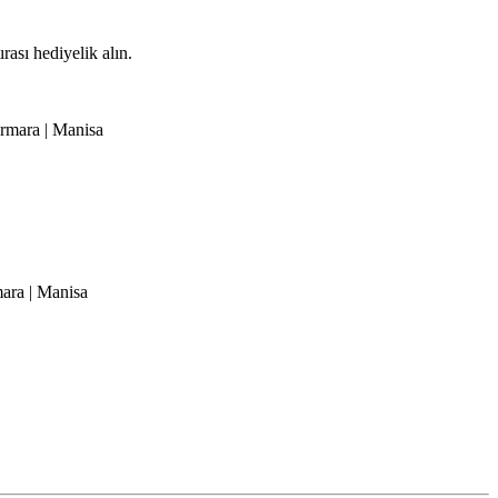
ası hediyelik alın.
armara | Manisa
mara | Manisa