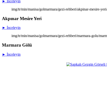
► İnceleyin
img/tr/min/manisa/golmarmara/gezi-rehberi/akpinar-mesire-yeri/
Akpınar Mesire Yeri
► İnceleyin
img/tr/min/manisa/golmarmara/gezi-rehberi/marmara-golu/marm
Marmara Gölü
► İnceleyin