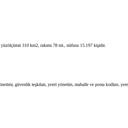
6, yüzölçümü 310 km2, rakımı 78 mt., nüfusu 15.197 kişidir.
imi, güvenlik teşkilatı, yerel yönetim, mahalle ve posta kodları, yerel i