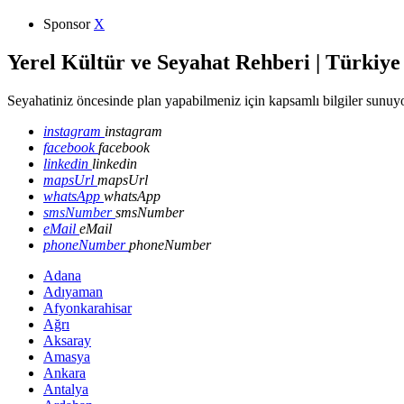
Sponsor
X
Yerel Kültür ve Seyahat Rehberi | Türkiye
Seyahatiniz öncesinde plan yapabilmeniz için kapsamlı bilgiler sunuyo
instagram
instagram
facebook
facebook
linkedin
linkedin
mapsUrl
mapsUrl
whatsApp
whatsApp
smsNumber
smsNumber
eMail
eMail
phoneNumber
phoneNumber
Adana
Adıyaman
Afyonkarahisar
Ağrı
Aksaray
Amasya
Ankara
Antalya