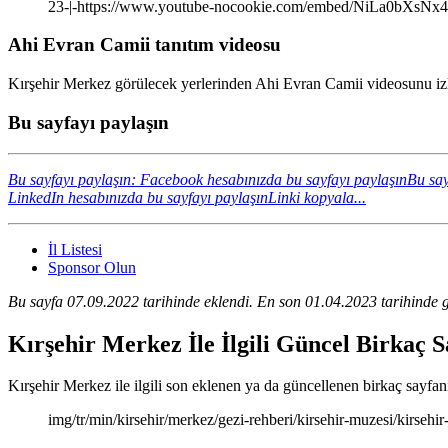
23-|-https://www.youtube-nocookie.com/embed/NiLa0bXsNx4
Ahi Evran Camii tanıtım videosu
Kırşehir Merkez görülecek yerlerinden Ahi Evran Camii videosunu izle
Bu sayfayı paylaşın
Bu sayfayı paylaşın: Facebook hesabınızda bu sayfayı paylaşın
Bu say
LinkedIn hesabınızda bu sayfayı paylaşın
Linki kopyala...
İl Listesi
Sponsor Olun
Bu sayfa 07.09.2022 tarihinde eklendi. En son 01.04.2023 tarihinde g
Kırşehir Merkez İle İlgili Güncel Birkaç 
Kırşehir Merkez ile ilgili son eklenen ya da güncellenen birkaç sayfanın
img/tr/min/kirsehir/merkez/gezi-rehberi/kirsehir-muzesi/kirsehi