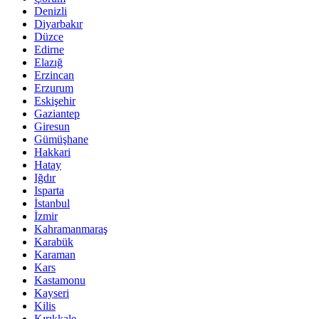
Denizli
Diyarbakır
Düzce
Edirne
Elazığ
Erzincan
Erzurum
Eskişehir
Gaziantep
Giresun
Gümüşhane
Hakkari
Hatay
Iğdır
Isparta
İstanbul
İzmir
Kahramanmaraş
Karabük
Karaman
Kars
Kastamonu
Kayseri
Kilis
Kırıkkale