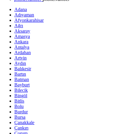
Adana
Adıyaman
Afyonkarahisar
Ağrı
Aksaray
Amasya
Ankara
Antalya
Ardahan
Artvin
Aydın
Balıkesir
Bartın
Batman
Bayburt
Bilecik
Bingöl
Bitlis
Bolu
Burdur
Bursa
Çanakkale
Çankırı
Çorum