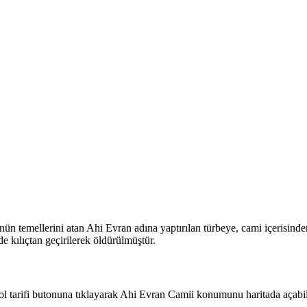
ün temellerini atan Ahi Evran adına yaptırılan türbeye, cami içerisind
e kılıçtan geçirilerek öldürülmüştür.
l tarifi butonuna tıklayarak Ahi Evran Camii konumunu haritada açabili