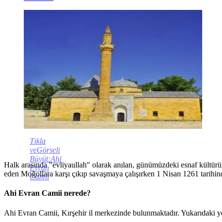
Tıkla
veGörseli
Büyüt:Ahi
Halk arasında "evliyaullah" olarak anılan, günümüzdeki esnaf kültürün
Evran
eden Moğollara karşı çıkıp savaşmaya çalışırken 1 Nisan 1261 tarihind
Camii
Ahi Evran Camii nerede?
Ahi Evran Camii, Kırşehir il merkezinde bulunmaktadır. Yukarıdaki yo