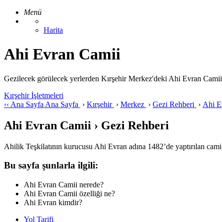
Menü
Harita
Ahi Evran Camii
Gezilecek görülecek yerlerden Kırşehir Merkez'deki Ahi Evran Camii ile i
Kırşehir İşletmeleri
‹‹
Ana Sayfa
Ana Sayfa
›
Kırşehir
›
Merkez
›
Gezi Rehberi
›
Ahi E
Ahi Evran Camii › Gezi Rehberi
Ahilik Teşkilatının kurucusu Ahi Evran adına 1482’de yaptırılan cami
Bu sayfa şunlarla ilgili:
Ahi Evran Camii nerede?
Ahi Evran Camii özelliği ne?
Ahi Evran kimdir?
Yol Tarifi