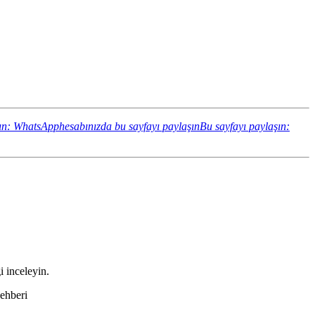
ın: WhatsApphesabınızda bu sayfayı paylaşın
Bu sayfayı paylaşın:
i inceleyin.
Rehberi