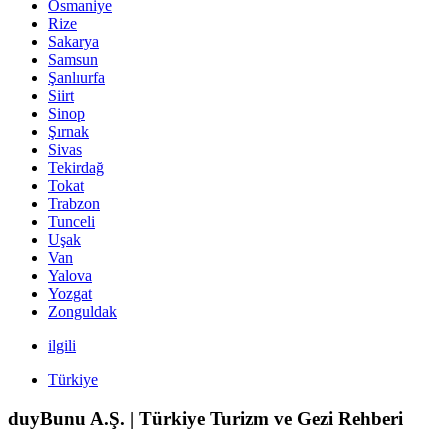
Osmaniye
Rize
Sakarya
Samsun
Şanlıurfa
Siirt
Sinop
Şırnak
Sivas
Tekirdağ
Tokat
Trabzon
Tunceli
Uşak
Van
Yalova
Yozgat
Zonguldak
ilgili
Türkiye
duyBunu A.Ş. | Türkiye Turizm ve Gezi Rehberi