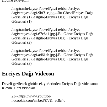
albüme ekleyelim.
/img/tr/min/kayseri/develi/gezi-rehberi/erciyes-
dagi/erciyes-dagi-9bf31c.jpg-|-Bu GörselErciyes Dağı
Görselleri (1)ile ilgili-|-Erciyes Dağı › Erciyes Dağı
Görselleri (1)
/img/tr/min/kayseri/develi/gezi-rehberi/erciyes-
dagi/erciyes-dagi-67c6a1.jpg-|-Bu GörselErciyes Dağı
Görselleri (2)ile ilgili-|-Erciyes Dağı › Erciyes Dağı
Görselleri (2)
/img/tr/min/kayseri/develi/gezi-rehberi/erciyes-
dagi/erciyes-dagi-ad61ab.jpg-|-Bu GörselErciyes Dağı
Görselleri (3)ile ilgili-|-Erciyes Dağı › Erciyes Dağı
Görselleri (3)
Erciyes Dağı Videosu
Develi gezilecek görülecek yerlerinden Erciyes Dağı videosunu
izleyin. Gezi videoları.
23-|-https://www.youtube-
nocookie.com/embed/EVt1_ec8c4c