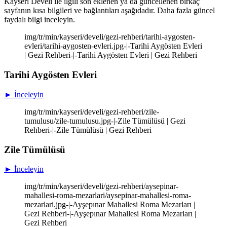
Kayseri Develi ile ilgili son eklenen ya da güncellenen birkaç
sayfanın kısa bilgileri ve bağlantıları aşağıdadır. Daha fazla güncel
faydalı bilgi inceleyin.
img/tr/min/kayseri/develi/gezi-rehberi/tarihi-aygosten-
evleri/tarihi-aygosten-evleri.jpg-|-Tarihi Aygösten Evleri
| Gezi Rehberi-|-Tarihi Aygösten Evleri | Gezi Rehberi
Tarihi Aygösten Evleri
► İnceleyin
img/tr/min/kayseri/develi/gezi-rehberi/zile-
tumulusu/zile-tumulusu.jpg-|-Zile Tümülüsü | Gezi
Rehberi-|-Zile Tümülüsü | Gezi Rehberi
Zile Tümülüsü
► İnceleyin
img/tr/min/kayseri/develi/gezi-rehberi/aysepinar-
mahallesi-roma-mezarlari/aysepinar-mahallesi-roma-
mezarlari.jpg-|-Ayşepınar Mahallesi Roma Mezarları |
Gezi Rehberi-|-Ayşepınar Mahallesi Roma Mezarları |
Gezi Rehberi