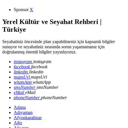
Sponsor
X
Yerel Kültür ve Seyahat Rehberi |
Türkiye
Seyahatiniz öncesinde plan yapabilmeniz için kapsamlı bilgiler
sunuyor ve seyahatiniz sırasında sorun yaşamamanız için
doğrulanmış önemli bilgiler yayınlıyoruz.
instagram
instagram
facebook
facebook
linkedin
linkedin
mapsUrl
mapsUrl
whatsApp
whatsApp
smsNumber
smsNumber
eMail
eMail
phoneNumber
phoneNumber
Adana
Adıyaman
Afyonkarahisar
Ağrı
Aksaray