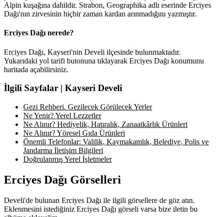
Alpin kuşağına dahildir. Strabon, Geographika adlı eserinde Erciyes
Dağı'nın zirvesinin hiçbir zaman kardan arınmadığını yazmıştır.
Erciyes Dağı nerede?
Erciyes Dağı, Kayseri'nin Develi ilçesinde bulunmaktadır.
Yukarıdaki yol tarifi butonuna tıklayarak Erciyes Dağı konumunu
haritada açabilirsiniz.
İlgili Sayfalar | Kayseri Develi
Gezi Rehberi. Gezilecek Görülecek Yerler
Ne Yenir? Yerel Lezzetler
Ne Alınır? Hediyelik, Hatıralık, Zanaatkârlık Ürünleri
Ne Alınır? Yöresel Gıda Ürünleri
Önemli Telefonlar: Valilik, Kaymakamlık, Belediye, Polis ve
Jandarma İletişim Bilgileri
Doğrulanmış Yerel İşletmeler
Erciyes Dağı Görselleri
Develi'de bulunan Erciyes Dağı ile ilgili görsellere de göz atın.
Eklenmesini istediğiniz Erciyes Dağı görseli varsa bize iletin bu