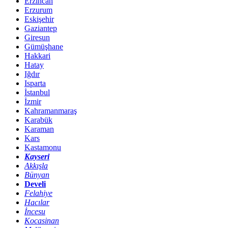
Erzincan
Erzurum
Eskişehir
Gaziantep
Giresun
Gümüşhane
Hakkari
Hatay
Iğdır
Isparta
İstanbul
İzmir
Kahramanmaraş
Karabük
Karaman
Kars
Kastamonu
Kayseri
Akkışla
Bünyan
Develi
Felahiye
Hacılar
İncesu
Kocasinan