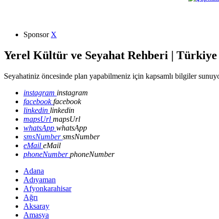
Sponsor
X
Yerel Kültür ve Seyahat Rehberi | Türkiye
Seyahatiniz öncesinde plan yapabilmeniz için kapsamlı bilgiler sunuyo
instagram
instagram
facebook
facebook
linkedin
linkedin
mapsUrl
mapsUrl
whatsApp
whatsApp
smsNumber
smsNumber
eMail
eMail
phoneNumber
phoneNumber
Adana
Adıyaman
Afyonkarahisar
Ağrı
Aksaray
Amasya