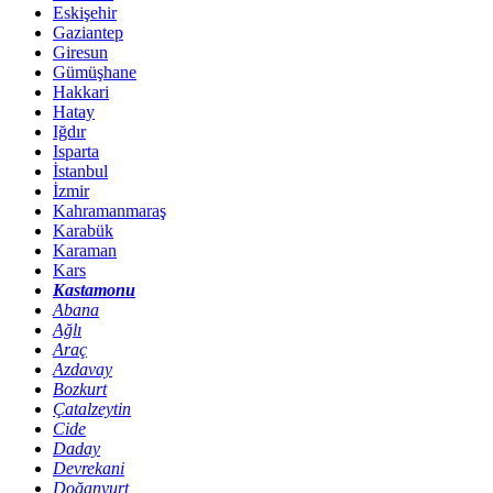
Eskişehir
Gaziantep
Giresun
Gümüşhane
Hakkari
Hatay
Iğdır
Isparta
İstanbul
İzmir
Kahramanmaraş
Karabük
Karaman
Kars
Kastamonu
Abana
Ağlı
Araç
Azdavay
Bozkurt
Çatalzeytin
Cide
Daday
Devrekani
Doğanyurt