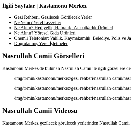
İlgili Sayfalar | Kastamonu Merkez
Gezi Rehberi. Gezilecek Görülecek Yerler
Ne Yenir? Yerel Lezzetler
Ne Alınır? Hediyelik, Hatıralık, Zanaatkârlık Ürünleri
Ne Alınır? Yöresel Gıda Ürünleri
Önemli Telefonlar: Valilik, Kaymakamlık, Belediye, Polis ve Jan
Doğrulanmış Yerel İşletmeler
Nasrullah Camii Görselleri
Kastamonu Merkez'de bulunan Nasrullah Camii ile ilgili görsellere de 
/img/tr/min/kastamonu/merkez/gezi-rehberi/nasrullah-camii/nasru
/img/tr/min/kastamonu/merkez/gezi-rehberi/nasrullah-camii/nasru
/img/tr/min/kastamonu/merkez/gezi-rehberi/nasrullah-camii/nasru
Nasrullah Camii Videosu
Kastamonu Merkez gezilecek görülecek yerlerinden Nasrullah Camii v