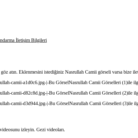
darma İletişim Bilgileri
göz atın. Eklenmesini istediğiniz Nasrullah Camii görseli varsa bize il
llah-camii-a1d0c6.jpg-|-Bu GörselNasrullah Camii Görselleri (1)ile ilgi
llah-camii-d82c8d.jpg-|-Bu GörselNasrullah Camii Görselleri (2)ile ilgi
llah-camii-d3d944.jpg-|-Bu GörselNasrullah Camii Görselleri (3)ile ilgi
ideosunu izleyin. Gezi videoları.