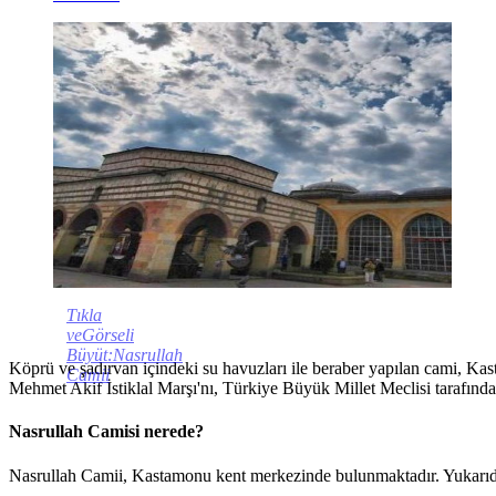
Tıkla
veGörseli
Büyüt:Nasrullah
Köprü ve şadırvan içindeki su havuzları ile beraber yapılan cami, 
Camii
Mehmet Akif İstiklal Marşı'nı, Türkiye Büyük Millet Meclisi tarafın
Nasrullah Camisi nerede?
Nasrullah Camii, Kastamonu kent merkezinde bulunmaktadır. Yukarıdak