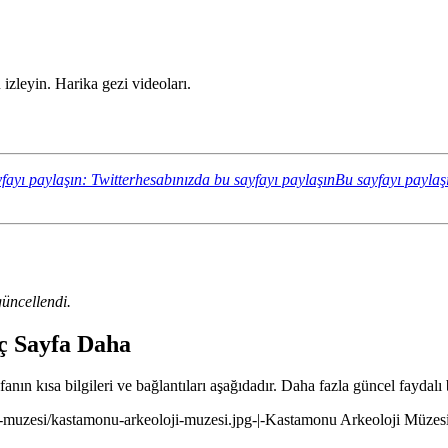
zleyin. Harika gezi videoları.
fayı paylaşın: Twitterhesabınızda bu sayfayı paylaşın
Bu sayfayı paylaş
üncellendi.
ç Sayfa Daha
ın kısa bilgileri ve bağlantıları aşağıdadır. Daha fazla güncel faydalı b
-muzesi/kastamonu-arkeoloji-muzesi.jpg-|-Kastamonu Arkeoloji Müzesi