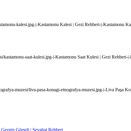
stamonu-kalesi.jpg-|-Kastamonu Kalesi | Gezi Rehberi-|-Kastamonu Kal
i/kastamonu-saat-kulesi.jpg-|-Kastamonu Saat Kulesi | Gezi Rehberi-|
nografya-muzesi/liva-pasa-konagi-etnografya-muzesi.jpg-|-Liva Paşa K