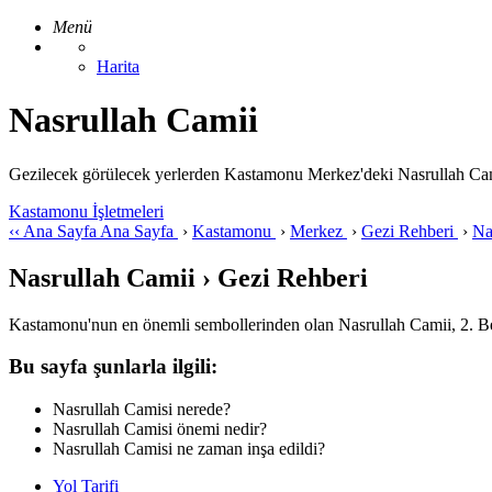
Menü
Harita
Nasrullah Camii
Gezilecek görülecek yerlerden Kastamonu Merkez'deki Nasrullah Camii ile
Kastamonu İşletmeleri
‹‹
Ana Sayfa
Ana Sayfa
›
Kastamonu
›
Merkez
›
Gezi Rehberi
›
Na
Nasrullah Camii › Gezi Rehberi
Kastamonu'nun en önemli sembollerinden olan Nasrullah Camii, 2. Bey
Bu sayfa şunlarla ilgili:
Nasrullah Camisi nerede?
Nasrullah Camisi önemi nedir?
Nasrullah Camisi ne zaman inşa edildi?
Yol Tarifi