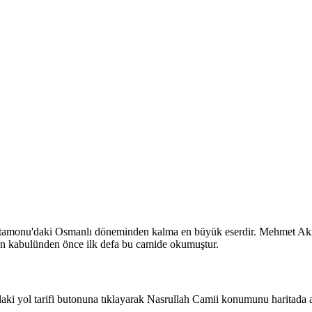
Kastamonu'daki Osmanlı döneminden kalma en büyük eserdir. Mehmet Aki
dan kabulünden önce ilk defa bu camide okumuştur.
i yol tarifi butonuna tıklayarak Nasrullah Camii konumunu haritada aç