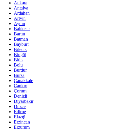
Ankara
Antalya
Ardahan
Artvin
Aydın
Balıkesir
Bartın
Batman
Bayburt
Bilecik
Bingöl
Bitlis
Bolu
Burdur
Bursa
Çanakkale
Çankırı
Çorum
Denizli
Diyarbakır
Düzce
Edirne
Elazığ
Erzincan
Erzurum