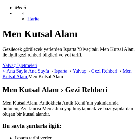
Menü
Harita
Men Kutsal Alanı
Gezilecek görülecek yerlerden Isparta Yalvaç'taki Men Kutsal Alanı
ile ilgili gezi rehberi bilgileri ve yol tarifi.
Yalvaç İşletmeleri
‹‹
Ana Sayfa
Ana Sayfa
›
Isparta
›
Yalvaç
›
Gezi Rehberi
›
Men
Kutsal Alanı
Men Kutsal Alanı
Men Kutsal Alanı › Gezi Rehberi
Men Kutsal Alanı, Antiokheia Antik Kenti’nin yakınlarında
bulunan, Ay Tanrısı Men adına yapılmış tapınak ve bazı yapılardan
oluşan bir kutsal alandır.
Bu sayfa şunlarla ilgili:
Isparta tarihi yerler