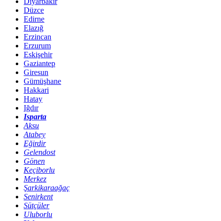
Diyarbakır
Düzce
Edirne
Elazığ
Erzincan
Erzurum
Eskişehir
Gaziantep
Giresun
Gümüşhane
Hakkari
Hatay
Iğdır
Isparta
Aksu
Atabey
Eğirdir
Gelendost
Gönen
Keçiborlu
Merkez
Şarkikaraağaç
Senirkent
Sütçüler
Uluborlu