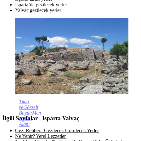
Isparta’da gezilecek yerler
Yalvaç gezilecek yerler
Tıkla
veGörseli
Büyüt:Men
İlgili Sayfalar | Isparta Yalvaç
Kutsal
Alanı
Gezi Rehberi. Gezilecek Görülecek Yerler
Ne Yenir? Yerel Lezzetler