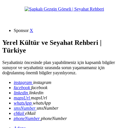
Sponsor
X
Yerel Kültür ve Seyahat Rehberi |
Türkiye
Seyahatiniz öncesinde plan yapabilmeniz için kapsamlı bilgiler
sunuyor ve seyahatiniz sırasında sorun yaşamamanız için
doğrulanmış önemli bilgiler yayınlıyoruz.
instagram
instagram
facebook
facebook
linkedin
linkedin
mapsUrl
mapsUrl
whatsApp
whatsApp
smsNumber
smsNumber
eMail
eMail
phoneNumber
phoneNumber