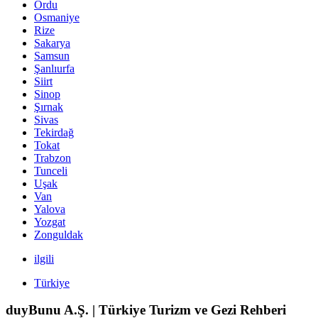
Ordu
Osmaniye
Rize
Sakarya
Samsun
Şanlıurfa
Siirt
Sinop
Şırnak
Sivas
Tekirdağ
Tokat
Trabzon
Tunceli
Uşak
Van
Yalova
Yozgat
Zonguldak
ilgili
Türkiye
duyBunu A.Ş. | Türkiye Turizm ve Gezi Rehberi