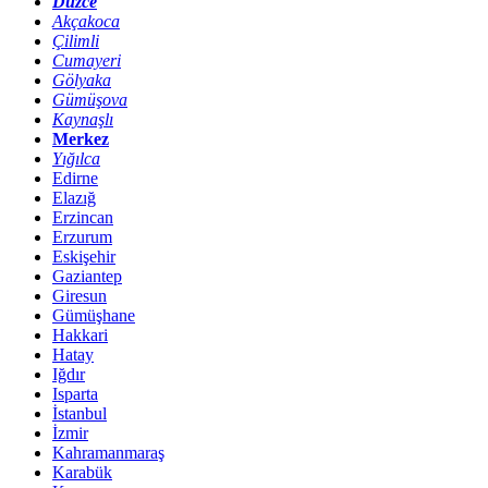
Düzce
Akçakoca
Çilimli
Cumayeri
Gölyaka
Gümüşova
Kaynaşlı
Merkez
Yığılca
Edirne
Elazığ
Erzincan
Erzurum
Eskişehir
Gaziantep
Giresun
Gümüşhane
Hakkari
Hatay
Iğdır
Isparta
İstanbul
İzmir
Kahramanmaraş
Karabük