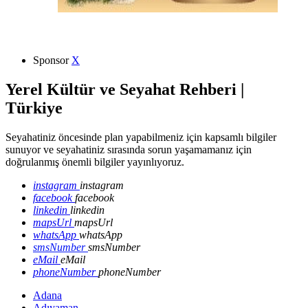
Sponsor
X
Yerel Kültür ve Seyahat Rehberi |
Türkiye
Seyahatiniz öncesinde plan yapabilmeniz için kapsamlı bilgiler
sunuyor ve seyahatiniz sırasında sorun yaşamamanız için
doğrulanmış önemli bilgiler yayınlıyoruz.
instagram
instagram
facebook
facebook
linkedin
linkedin
mapsUrl
mapsUrl
whatsApp
whatsApp
smsNumber
smsNumber
eMail
eMail
phoneNumber
phoneNumber
Adana
Adıyaman