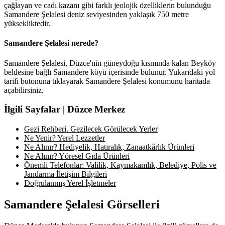
çağlayan ve cadı kazanı gibi farklı jeolojik özelliklerin bulunduğu
Samandere Şelalesi deniz seviyesinden yaklaşık 750 metre
yüksekliktedir.
Samandere Şelalesi nerede?
Samandere Şelalesi, Düzce'nin güneydoğu kısmında kalan Beyköy
beldesine bağlı Samandere köyü içerisinde bulunur. Yukarıdaki yol
tarifi butonuna tıklayarak Samandere Şelalesi konumunu haritada
açabilirsiniz.
İlgili Sayfalar | Düzce Merkez
Gezi Rehberi. Gezilecek Görülecek Yerler
Ne Yenir? Yerel Lezzetler
Ne Alınır? Hediyelik, Hatıralık, Zanaatkârlık Ürünleri
Ne Alınır? Yöresel Gıda Ürünleri
Önemli Telefonlar: Valilik, Kaymakamlık, Belediye, Polis ve
Jandarma İletişim Bilgileri
Doğrulanmış Yerel İşletmeler
Samandere Şelalesi Görselleri