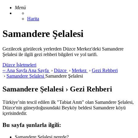
Menü
Harita
Samandere Şelalesi
Gezilecek görülecek yerlerden Düzce Merkez'deki Samandere
Şelalesi ile ilgili gezi rehberi bilgileri ve yol tarifi.
Düzce İşletmeleri
‹‹
Ana Sayfa
Ana Sayfa
›
Düzce
›
Merkez
›
Gezi Rehberi
›
Samandere Şelalesi
Samandere Şelalesi
Samandere Şelalesi › Gezi Rehberi
Türkiye’nin tescil edilen ilk "Tabiat Anıtı" olan Samandere Şelalesi,
Düzce'nin güneydoğusundaki Beyköy beldesi Samandere köyü
içerisindedir.
Bu sayfa şunlarla ilgili:
Samandere Şelalesi nerede?