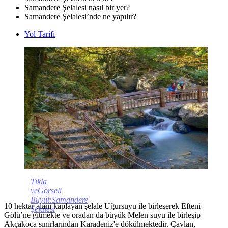
Samandere Şelalesi nasıl bir yer?
Samandere Şelalesi’nde ne yapılır?
Yol Tarifi
Tıkla
veGörseli
Büyüt:Samandere
10 hektar alanı kaplayan şelale Uğursuyu ile birleşerek Efteni
Şelalesi
Gölü’ne gitmekte ve oradan da büyük Melen suyu ile birleşip
Akçakoca sınırlarından Karadeniz'e dökülmektedir. Çavlan,