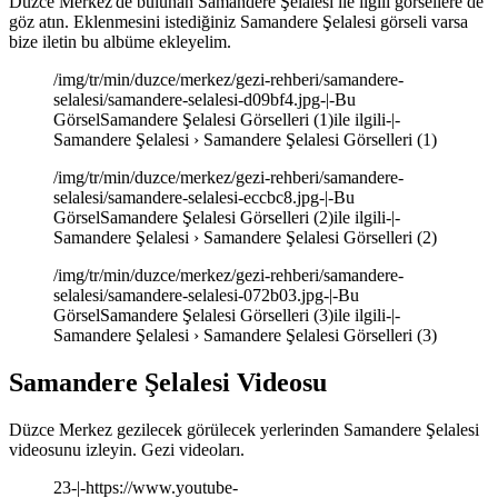
Düzce Merkez'de bulunan Samandere Şelalesi ile ilgili görsellere de
göz atın. Eklenmesini istediğiniz Samandere Şelalesi görseli varsa
bize iletin bu albüme ekleyelim.
/img/tr/min/duzce/merkez/gezi-rehberi/samandere-
selalesi/samandere-selalesi-d09bf4.jpg-|-Bu
GörselSamandere Şelalesi Görselleri (1)ile ilgili-|-
Samandere Şelalesi › Samandere Şelalesi Görselleri (1)
/img/tr/min/duzce/merkez/gezi-rehberi/samandere-
selalesi/samandere-selalesi-eccbc8.jpg-|-Bu
GörselSamandere Şelalesi Görselleri (2)ile ilgili-|-
Samandere Şelalesi › Samandere Şelalesi Görselleri (2)
/img/tr/min/duzce/merkez/gezi-rehberi/samandere-
selalesi/samandere-selalesi-072b03.jpg-|-Bu
GörselSamandere Şelalesi Görselleri (3)ile ilgili-|-
Samandere Şelalesi › Samandere Şelalesi Görselleri (3)
Samandere Şelalesi Videosu
Düzce Merkez gezilecek görülecek yerlerinden Samandere Şelalesi
videosunu izleyin. Gezi videoları.
23-|-https://www.youtube-