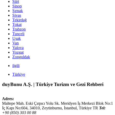
Siirt
Sinop
Şırnak
Sivas
Tekirdağ
Tokat
Trabzon
Tunceli
Uşak
Van
Yalova
Yozgat
Zonguldak
ilgili
Türkiye
duyBunu A.Ş. | Türkiye Turizm ve Gezi Rehberi
Adres:
Maltepe Mah. Eski Çırpıcı Yolu Sk. Meridyen İş Merkezi Blok No:1
İç Kapı No:604,
34010
,
Zeytinburnu, İstanbul
,
Türkiye
TR
Tel:
+90 (850) 303 00 88