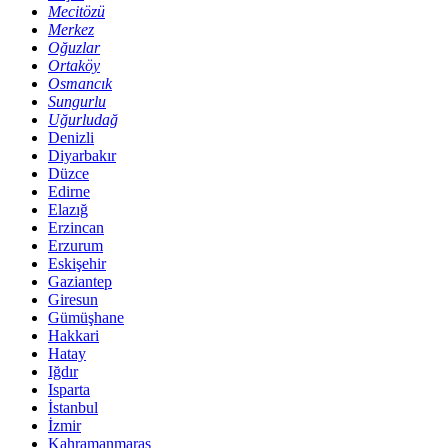
Mecitözü
Merkez
Oğuzlar
Ortaköy
Osmancık
Sungurlu
Uğurludağ
Denizli
Diyarbakır
Düzce
Edirne
Elazığ
Erzincan
Erzurum
Eskişehir
Gaziantep
Giresun
Gümüşhane
Hakkari
Hatay
Iğdır
Isparta
İstanbul
İzmir
Kahramanmaraş