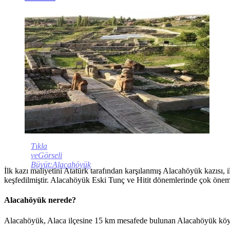
Tıkla
veGörseli
Büyüt:Alacahöyük
İlk kazı maliyetini Atatürk tarafından karşılanmış Alacahöyük kazısı, il
keşfedilmiştir. Alacahöyük Eski Tunç ve Hitit dönemlerinde çok öneml
Alacahöyük nerede?
Alacahöyük, Alaca ilçesine 15 km mesafede bulunan Alacahöyük köyün