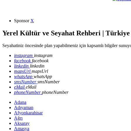
Sponsor
X
Yerel Kültür ve Seyahat Rehberi | Türkiye
Seyahatiniz öncesinde plan yapabilmeniz için kapsamlı bilgiler sunuyo
instagram
instagram
facebook
facebook
linkedin
linkedin
mapsUrl
mapsUrl
whatsApp
whatsApp
smsNumber
smsNumber
eMail
eMail
phoneNumber
phoneNumber
Adana
Adıyaman
Afyonkarahisar
Ağrı
Aksaray
Amasya