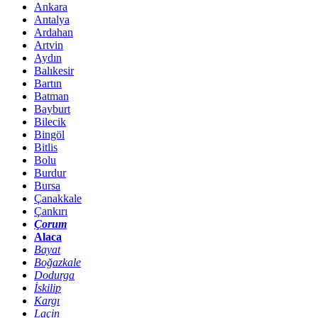
Ankara
Antalya
Ardahan
Artvin
Aydın
Balıkesir
Bartın
Batman
Bayburt
Bilecik
Bingöl
Bitlis
Bolu
Burdur
Bursa
Çanakkale
Çankırı
Çorum
Alaca
Bayat
Boğazkale
Dodurga
İskilip
Kargı
Laçin