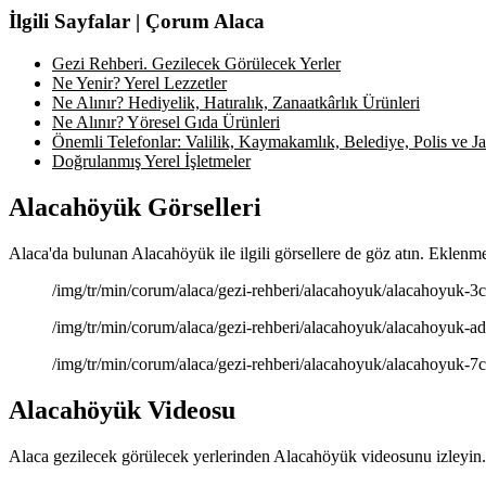
İlgili Sayfalar | Çorum Alaca
Gezi Rehberi. Gezilecek Görülecek Yerler
Ne Yenir? Yerel Lezzetler
Ne Alınır? Hediyelik, Hatıralık, Zanaatkârlık Ürünleri
Ne Alınır? Yöresel Gıda Ürünleri
Önemli Telefonlar: Valilik, Kaymakamlık, Belediye, Polis ve Jan
Doğrulanmış Yerel İşletmeler
Alacahöyük Görselleri
Alaca'da bulunan Alacahöyük ile ilgili görsellere de göz atın. Eklenme
/img/tr/min/corum/alaca/gezi-rehberi/alacahoyuk/alacahoyuk-3c5
/img/tr/min/corum/alaca/gezi-rehberi/alacahoyuk/alacahoyuk-ad6
/img/tr/min/corum/alaca/gezi-rehberi/alacahoyuk/alacahoyuk-7cb
Alacahöyük Videosu
Alaca gezilecek görülecek yerlerinden Alacahöyük videosunu izleyin. 