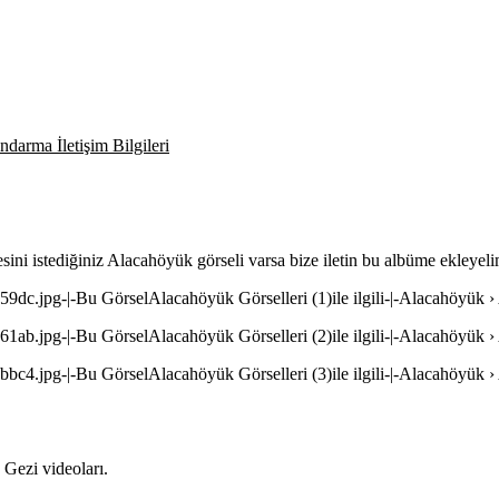
darma İletişim Bilgileri
sini istediğiniz Alacahöyük görseli varsa bize iletin bu albüme ekleyeli
9dc.jpg-|-Bu GörselAlacahöyük Görselleri (1)ile ilgili-|-Alacahöyük ›
1ab.jpg-|-Bu GörselAlacahöyük Görselleri (2)ile ilgili-|-Alacahöyük ›
bc4.jpg-|-Bu GörselAlacahöyük Görselleri (3)ile ilgili-|-Alacahöyük ›
Gezi videoları.