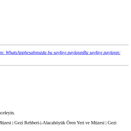
ın: WhatsApphesabınızda bu sayfayı paylaşın
Bu sayfayı paylaşın:
nceleyin.
Müzesi | Gezi Rehberi-|-Alacahöyük Ören Yeri ve Müzesi | Gezi