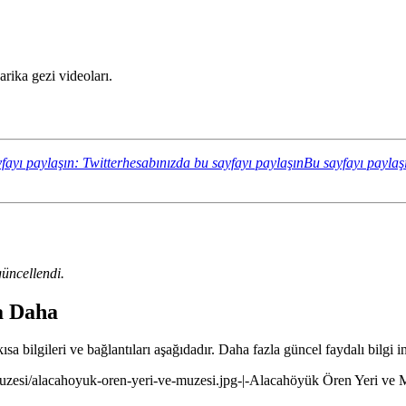
ika gezi videoları.
fayı paylaşın: Twitterhesabınızda bu sayfayı paylaşın
Bu sayfayı paylaş
üncellendi.
a Daha
a bilgileri ve bağlantıları aşağıdadır. Daha fazla güncel faydalı bilgi i
muzesi/alacahoyuk-oren-yeri-ve-muzesi.jpg-|-Alacahöyük Ören Yeri ve 