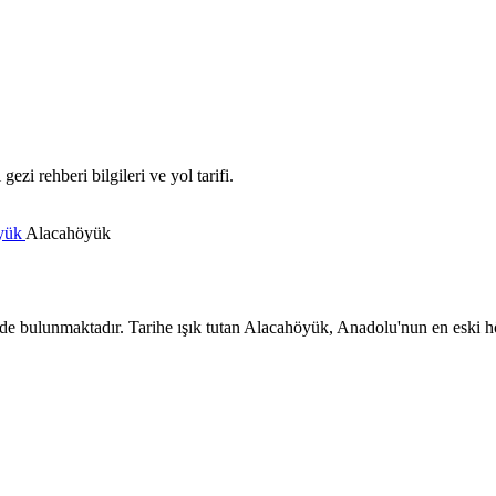
zi rehberi bilgileri ve yol tarifi.
yük
Alacahöyük
e bulunmaktadır. Tarihe ışık tutan Alacahöyük, Anadolu'nun en eski h