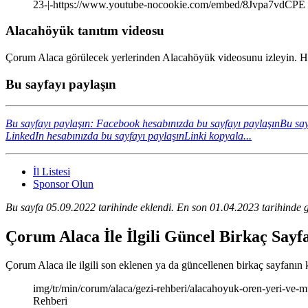
23-|-https://www.youtube-nocookie.com/embed/8Jvpa7vdCPE
Alacahöyük tanıtım videosu
Çorum Alaca görülecek yerlerinden Alacahöyük videosunu izleyin. Har
Bu sayfayı paylaşın
Bu sayfayı paylaşın: Facebook hesabınızda bu sayfayı paylaşın
Bu say
LinkedIn hesabınızda bu sayfayı paylaşın
Linki kopyala...
İl Listesi
Sponsor Olun
Bu sayfa 05.09.2022 tarihinde eklendi. En son 01.04.2023 tarihinde g
Çorum Alaca İle İlgili Güncel Birkaç Sayf
Çorum Alaca ile ilgili son eklenen ya da güncellenen birkaç sayfanın kıs
img/tr/min/corum/alaca/gezi-rehberi/alacahoyuk-oren-yeri-ve-
Rehberi