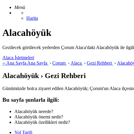
Menü
Harita
Alacahöyük
Gezilecek görülecek yerlerden Çorum Alaca'daki Alacahöyük ile ilgili ge
Alaca İşletmeleri
‹‹
Ana Sayfa
Ana Sayfa
›
Çorum
›
Alaca
›
Gezi Rehberi
›
Alacahö
Alacahöyük › Gezi Rehberi
Günümüzde bolca ziyaret edilen Alacahöyük; Çorum'un Alaca ilçesind
Bu sayfa şunlarla ilgili:
Alacahöyük nerede?
Alacahöyük önemi nedir?
Alacahöyük özellikleri nedir?
Yol Tarifi