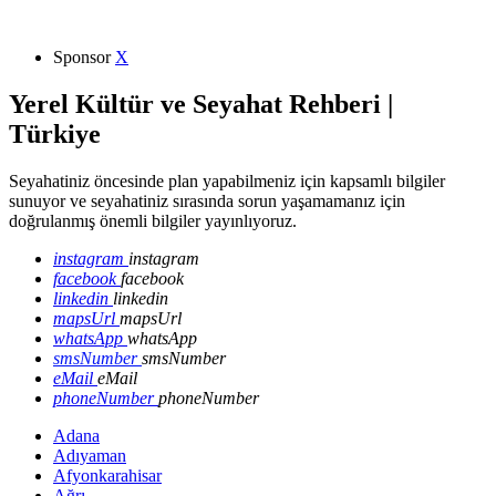
Sponsor
X
Yerel Kültür ve Seyahat Rehberi |
Türkiye
Seyahatiniz öncesinde plan yapabilmeniz için kapsamlı bilgiler
sunuyor ve seyahatiniz sırasında sorun yaşamamanız için
doğrulanmış önemli bilgiler yayınlıyoruz.
instagram
instagram
facebook
facebook
linkedin
linkedin
mapsUrl
mapsUrl
whatsApp
whatsApp
smsNumber
smsNumber
eMail
eMail
phoneNumber
phoneNumber
Adana
Adıyaman
Afyonkarahisar
Ağrı