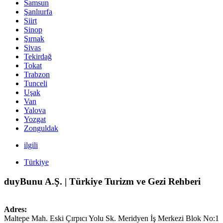
Samsun
Şanlıurfa
Siirt
Sinop
Şırnak
Sivas
Tekirdağ
Tokat
Trabzon
Tunceli
Uşak
Van
Yalova
Yozgat
Zonguldak
ilgili
Türkiye
duyBunu A.Ş. | Türkiye Turizm ve Gezi Rehberi
Adres:
Maltepe Mah. Eski Çırpıcı Yolu Sk. Meridyen İş Merkezi Blok No:1