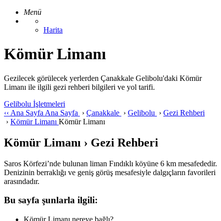
Menü
Harita
Kömür Limanı
Gezilecek görülecek yerlerden Çanakkale Gelibolu'daki Kömür
Limanı ile ilgili gezi rehberi bilgileri ve yol tarifi.
Gelibolu İşletmeleri
‹‹
Ana Sayfa
Ana Sayfa
›
Çanakkale
›
Gelibolu
›
Gezi Rehberi
›
Kömür Limanı
Kömür Limanı
Kömür Limanı › Gezi Rehberi
Saros Körfezi’nde bulunan liman Fındıklı köyüne 6 km mesafededir.
Denizinin berraklığı ve geniş görüş mesafesiyle dalgıçların favorileri
arasındadır.
Bu sayfa şunlarla ilgili:
Kömür Limanı nereye bağlı?