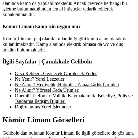
alanında kamp da yapılabilmektedir. Ancak çevrede herhangi bir
işletme bulunmadığından temel ihtiyaçlar tedarik edilerek
konaklanmalıdır.
Kömür Limanı kamp için uygun mu?
Kömür Limanı, plaj olarak kullanıldığı gibi kamp alanı olarak da
kullanılmaktadır. Kamp alanında elektrik olmasa da wc ve duş
imkânı bulunmaktadır.
İlgili Sayfalar | Çanakkale Gelibolu
Gezi Rehberi. Gezilecek Görülecek Yerler
Ne Yenir? Yerel Lezzetler
Ne Alınır? Hediyelik, Hatıralık, Zanaatkârlık Ürünleri
Ne Alınır? Yöresel Gıda Ürünleri
Önemli Telefonlar: Valilik, Kaymakamlık, Belediye, Polis ve
Jandarma İletişim Bilgileri
Doğrulanmış Yerel İşletmeler
Kömür Limanı Görselleri
Gelibolu'dan bulunan Kömür Limanı ile ilgili görsellere de göz atın.