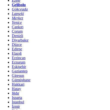
Ezine
Gelibolu
Gökçeada
Lapseki
Merkez
Yenice
Çankırı
Çorum
Denizli
Diyarbakır
Düzce
Edirne
Elazığ
Erzincan
Erzurum
Eskişehir
Gaziantep
Giresun
Gümüşhane
Hakkari
Hatay
Iğdır
Isparta
İstanbul
İzmir