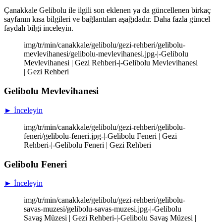
Çanakkale Gelibolu ile ilgili son eklenen ya da güncellenen birkaç
sayfanın kısa bilgileri ve bağlantıları aşağıdadır. Daha fazla güncel
faydalı bilgi inceleyin.
img/tr/min/canakkale/gelibolu/gezi-rehberi/gelibolu-
mevlevihanesi/gelibolu-mevlevihanesi.jpg-|-Gelibolu
Mevlevihanesi | Gezi Rehberi-|-Gelibolu Mevlevihanesi
| Gezi Rehberi
Gelibolu Mevlevihanesi
► İnceleyin
img/tr/min/canakkale/gelibolu/gezi-rehberi/gelibolu-
feneri/gelibolu-feneri.jpg-|-Gelibolu Feneri | Gezi
Rehberi-|-Gelibolu Feneri | Gezi Rehberi
Gelibolu Feneri
► İnceleyin
img/tr/min/canakkale/gelibolu/gezi-rehberi/gelibolu-
savas-muzesi/gelibolu-savas-muzesi.jpg-|-Gelibolu
Savaş Müzesi | Gezi Rehberi-|-Gelibolu Savaş Müzesi |