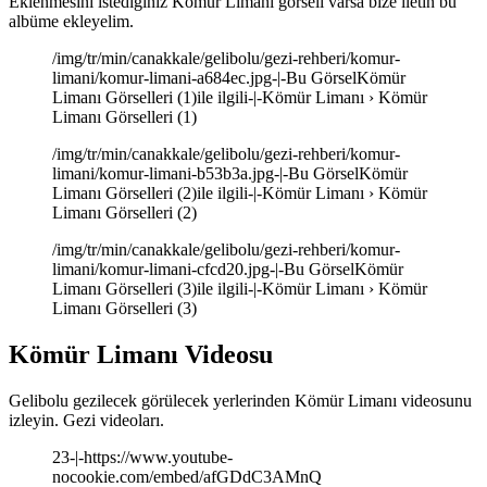
Eklenmesini istediğiniz Kömür Limanı görseli varsa bize iletin bu
albüme ekleyelim.
/img/tr/min/canakkale/gelibolu/gezi-rehberi/komur-
limani/komur-limani-a684ec.jpg-|-Bu GörselKömür
Limanı Görselleri (1)ile ilgili-|-Kömür Limanı › Kömür
Limanı Görselleri (1)
/img/tr/min/canakkale/gelibolu/gezi-rehberi/komur-
limani/komur-limani-b53b3a.jpg-|-Bu GörselKömür
Limanı Görselleri (2)ile ilgili-|-Kömür Limanı › Kömür
Limanı Görselleri (2)
/img/tr/min/canakkale/gelibolu/gezi-rehberi/komur-
limani/komur-limani-cfcd20.jpg-|-Bu GörselKömür
Limanı Görselleri (3)ile ilgili-|-Kömür Limanı › Kömür
Limanı Görselleri (3)
Kömür Limanı Videosu
Gelibolu gezilecek görülecek yerlerinden Kömür Limanı videosunu
izleyin. Gezi videoları.
23-|-https://www.youtube-
nocookie.com/embed/afGDdC3AMnQ