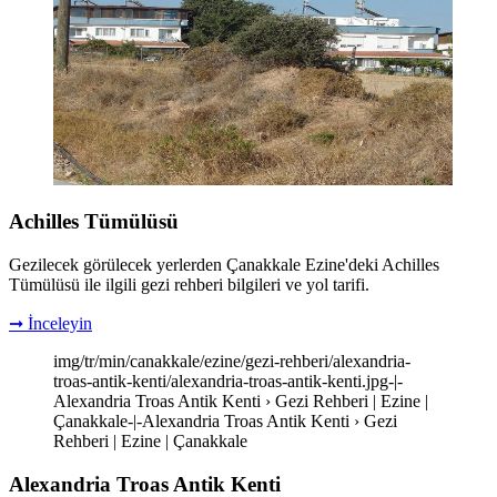
Achilles Tümülüsü
Gezilecek görülecek yerlerden Çanakkale Ezine'deki Achilles
Tümülüsü ile ilgili gezi rehberi bilgileri ve yol tarifi.
➞ İnceleyin
img/tr/min/canakkale/ezine/gezi-rehberi/alexandria-
troas-antik-kenti/alexandria-troas-antik-kenti.jpg-|-
Alexandria Troas Antik Kenti › Gezi Rehberi | Ezine |
Çanakkale-|-Alexandria Troas Antik Kenti › Gezi
Rehberi | Ezine | Çanakkale
Alexandria Troas Antik Kenti