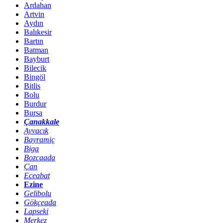
Ardahan
Artvin
Aydın
Balıkesir
Bartın
Batman
Bayburt
Bilecik
Bingöl
Bitlis
Bolu
Burdur
Bursa
Çanakkale
Ayvacık
Bayramiç
Biga
Bozcaada
Çan
Eceabat
Ezine
Gelibolu
Gökçeada
Lapseki
Merkez