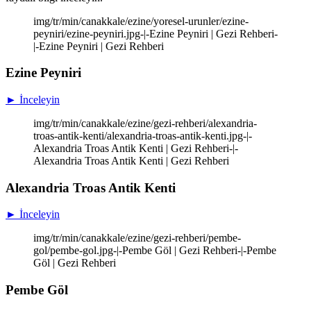
img/tr/min/canakkale/ezine/yoresel-urunler/ezine-
peyniri/ezine-peyniri.jpg-|-Ezine Peyniri | Gezi Rehberi-
|-Ezine Peyniri | Gezi Rehberi
Ezine Peyniri
► İnceleyin
img/tr/min/canakkale/ezine/gezi-rehberi/alexandria-
troas-antik-kenti/alexandria-troas-antik-kenti.jpg-|-
Alexandria Troas Antik Kenti | Gezi Rehberi-|-
Alexandria Troas Antik Kenti | Gezi Rehberi
Alexandria Troas Antik Kenti
► İnceleyin
img/tr/min/canakkale/ezine/gezi-rehberi/pembe-
gol/pembe-gol.jpg-|-Pembe Göl | Gezi Rehberi-|-Pembe
Göl | Gezi Rehberi
Pembe Göl