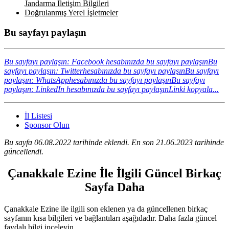
Jandarma İletişim Bilgileri
Doğrulanmış Yerel İşletmeler
Bu sayfayı paylaşın
Bu sayfayı paylaşın: Facebook hesabınızda bu sayfayı paylaşın
Bu
sayfayı paylaşın: Twitterhesabınızda bu sayfayı paylaşın
Bu sayfayı
paylaşın: WhatsApphesabınızda bu sayfayı paylaşın
Bu sayfayı
paylaşın: LinkedIn hesabınızda bu sayfayı paylaşın
Linki kopyala...
İl Listesi
Sponsor Olun
Bu sayfa 06.08.2022 tarihinde eklendi. En son 21.06.2023 tarihinde
güncellendi.
Çanakkale Ezine İle İlgili Güncel Birkaç
Sayfa Daha
Çanakkale Ezine ile ilgili son eklenen ya da güncellenen birkaç
sayfanın kısa bilgileri ve bağlantıları aşağıdadır. Daha fazla güncel
faydalı bilgi inceleyin.