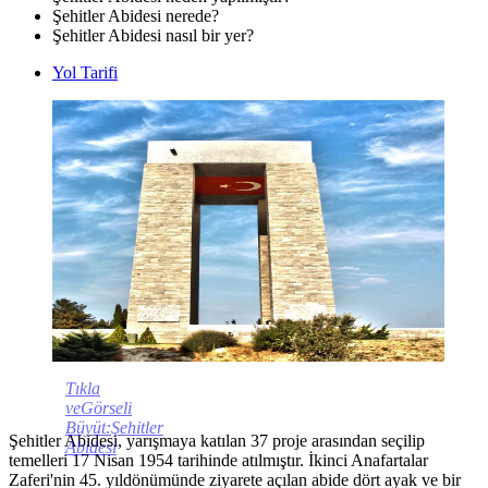
Şehitler Abidesi nerede?
Şehitler Abidesi nasıl bir yer?
Yol Tarifi
Tıkla
veGörseli
Büyüt:Şehitler
Şehitler Abidesi, yarışmaya katılan 37 proje arasından seçilip
Abidesi
temelleri 17 Nisan 1954 tarihinde atılmıştır. İkinci Anafartalar
Zaferi'nin 45. yıldönümünde ziyarete açılan abide dört ayak ve bir