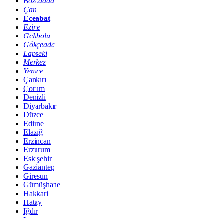
Bozcaada
Çan
Eceabat
Ezine
Gelibolu
Gökçeada
Lapseki
Merkez
Yenice
Çankırı
Çorum
Denizli
Diyarbakır
Düzce
Edirne
Elazığ
Erzincan
Erzurum
Eskişehir
Gaziantep
Giresun
Gümüşhane
Hakkari
Hatay
Iğdır