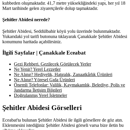
kubbeden oluşmaktadır. 41,7 metre yüksekliğindeki yapı, her yıl 18
Mart tarihinde gelen ziyaretçilerle dolup taşmaktadır.
Şehitler Abidesi nerede?
Şehitler Abidesi, Seddülbahir köyü yolu üzerinde bulunmaktadır.
Yukarıdaki yol tarifi butonuna tıklayarak Çanakkale Şehitler Abidesi
konumunu haritada açabilirsiniz.
İlgili Sayfalar | Çanakkale Eceabat
Gezi Rehberi. Gezilecek Görülecek Yerler
Ne Yenir? Yerel Lezzetler
Ne Alınır? Hediyelik, Hatıralık, Zanaatkârlık Ürünleri
Ne Alınır? Yöresel Gıda Ürünleri
Önemli Telefonlar: Valilik, Kaymakamlık, Belediye, Polis ve
Jandarma İletişim Bilgileri
Doğrulanmış Yerel İşletmeler
Şehitler Abidesi Görselleri
Eceabat'ta bulunan Şehitler Abidesi ile ilgili görsellere de göz atın.
Eklenmesini istediğiniz Şehitler Abidesi görseli varsa bize iletin bu