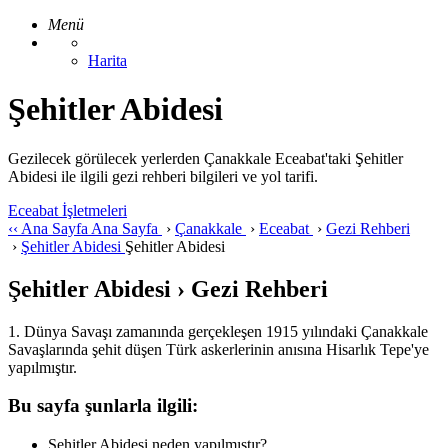
Menü
Harita
Şehitler Abidesi
Gezilecek görülecek yerlerden Çanakkale Eceabat'taki Şehitler
Abidesi ile ilgili gezi rehberi bilgileri ve yol tarifi.
Eceabat İşletmeleri
‹‹
Ana Sayfa
Ana Sayfa
›
Çanakkale
›
Eceabat
›
Gezi Rehberi
›
Şehitler Abidesi
Şehitler Abidesi
Şehitler Abidesi › Gezi Rehberi
1. Dünya Savaşı zamanında gerçekleşen 1915 yılındaki Çanakkale
Savaşlarında şehit düşen Türk askerlerinin anısına Hisarlık Tepe'ye
yapılmıştır.
Bu sayfa şunlarla ilgili:
Şehitler Abidesi neden yapılmıştır?