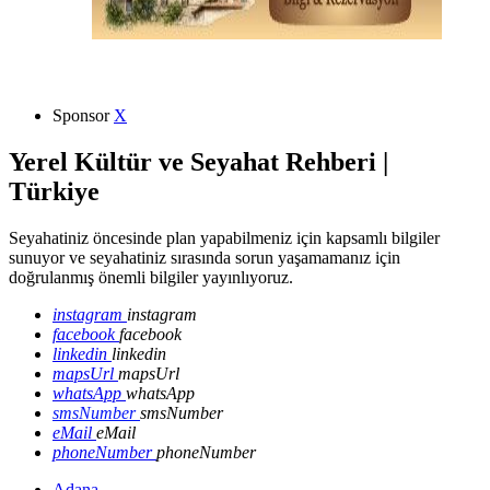
Sponsor
X
Yerel Kültür ve Seyahat Rehberi |
Türkiye
Seyahatiniz öncesinde plan yapabilmeniz için kapsamlı bilgiler
sunuyor ve seyahatiniz sırasında sorun yaşamamanız için
doğrulanmış önemli bilgiler yayınlıyoruz.
instagram
instagram
facebook
facebook
linkedin
linkedin
mapsUrl
mapsUrl
whatsApp
whatsApp
smsNumber
smsNumber
eMail
eMail
phoneNumber
phoneNumber
Adana