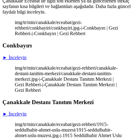
Çanakkale Eceabat ile ilgili son eklenen ya da güncellenen birkaç
sayfanın kısa bilgileri ve bağlantıları aşağıdadır. Daha fazla güncel
faydalı bilgi inceleyin.
img/tr/min/canakkale/eceabat/gezi-
rehberi/conkbayiri/conkbayiri.jpg-|-Conkbayırı | Gezi
Rehberi-|-Conkbayırı | Gezi Rehberi
Conkbayırı
► İnceleyin
img/tr/min/canakkale/eceabat/gezi-rehberi/canakkale-
destani-tanitim-merkezi/canakkale-destani-tanitim-
merkezi.jpg-|-Çanakkale Destanı Tanıtım Merkezi |
Gezi Rehberi-|-Çanakkale Destanı Tanıtım Merkezi |
Gezi Rehberi
Çanakkale Destanı Tanıtım Merkezi
► İnceleyin
img/tr/min/canakkale/eceabat/gezi-rehberi/1915-
seddulbahir-ahmet-uslu-muzesi/1915-seddulbahir-
ahmet-uslu-muzesi.jpg-|-1915 Seddülbahir Ahmet Uslu