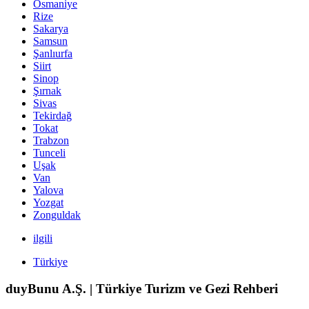
Osmaniye
Rize
Sakarya
Samsun
Şanlıurfa
Siirt
Sinop
Şırnak
Sivas
Tekirdağ
Tokat
Trabzon
Tunceli
Uşak
Van
Yalova
Yozgat
Zonguldak
ilgili
Türkiye
duyBunu A.Ş. | Türkiye Turizm ve Gezi Rehberi