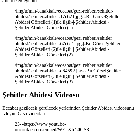
albüme ekleyelim.
/img/tr/min/canakkale/eceabat/gezi-rehberi/sehitler-
abidesi/sehitler-abidesi-17e621.jpg-|-Bu GörselŞehitler
Abidesi Görselleri (1)ile ilgili-|-Şehitler Abidesi ›
Şehitler Abidesi Görselleri (1)
/img/tr/min/canakkale/eceabat/gezi-rehberi/sehitler-
abidesi/sehitler-abidesi-67c6a1.jpg-|-Bu GörselŞehitler
Abidesi Görselleri (2)ile ilgili-|-Şehitler Abidesi ›
Şehitler Abidesi Görselleri (2)
/img/tr/min/canakkale/eceabat/gezi-rehberi/sehitler-
abidesi/sehitler-abidesi-d64592.jpg-|-Bu GörselŞehitler
Abidesi Görselleri (3)ile ilgili-|-Şehitler Abidesi ›
Şehitler Abidesi Görselleri (3)
Şehitler Abidesi Videosu
Eceabat gezilecek görülecek yerlerinden Şehitler Abidesi videosunu
izleyin. Gezi videoları.
23-|-https://www.youtube-
nocookie.com/embed/WEnXfc50GS8