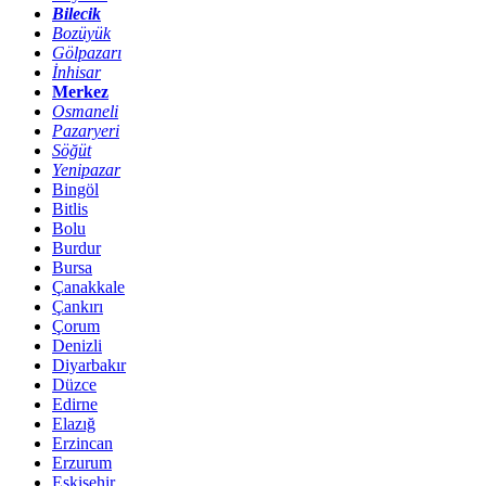
Bilecik
Bozüyük
Gölpazarı
İnhisar
Merkez
Osmaneli
Pazaryeri
Söğüt
Yenipazar
Bingöl
Bitlis
Bolu
Burdur
Bursa
Çanakkale
Çankırı
Çorum
Denizli
Diyarbakır
Düzce
Edirne
Elazığ
Erzincan
Erzurum
Eskişehir