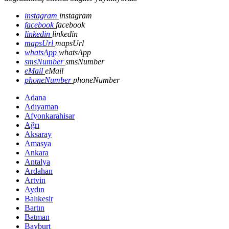
instagram
instagram
facebook
facebook
linkedin
linkedin
mapsUrl
mapsUrl
whatsApp
whatsApp
smsNumber
smsNumber
eMail
eMail
phoneNumber
phoneNumber
Adana
Adıyaman
Afyonkarahisar
Ağrı
Aksaray
Amasya
Ankara
Antalya
Ardahan
Artvin
Aydın
Balıkesir
Bartın
Batman
Bayburt