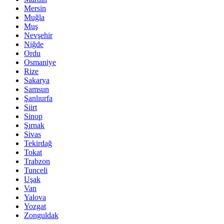
Mersin
Muğla
Muş
Nevşehir
Niğde
Ordu
Osmaniye
Rize
Sakarya
Samsun
Şanlıurfa
Siirt
Sinop
Şırnak
Sivas
Tekirdağ
Tokat
Trabzon
Tunceli
Uşak
Van
Yalova
Yozgat
Zonguldak