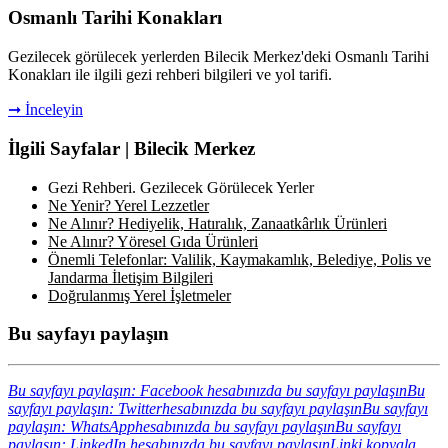
Osmanlı Tarihi Konakları
Gezilecek görülecek yerlerden Bilecik Merkez'deki Osmanlı Tarihi
Konakları ile ilgili gezi rehberi bilgileri ve yol tarifi.
➞ İnceleyin
İlgili Sayfalar | Bilecik Merkez
Gezi Rehberi. Gezilecek Görülecek Yerler
Ne Yenir? Yerel Lezzetler
Ne Alınır? Hediyelik, Hatıralık, Zanaatkârlık Ürünleri
Ne Alınır? Yöresel Gıda Ürünleri
Önemli Telefonlar: Valilik, Kaymakamlık, Belediye, Polis ve
Jandarma İletişim Bilgileri
Doğrulanmış Yerel İşletmeler
Bu sayfayı paylaşın
Bu sayfayı paylaşın: Facebook hesabınızda bu sayfayı paylaşın
Bu
sayfayı paylaşın: Twitterhesabınızda bu sayfayı paylaşın
Bu sayfayı
paylaşın: WhatsApphesabınızda bu sayfayı paylaşın
Bu sayfayı
paylaşın: LinkedIn hesabınızda bu sayfayı paylaşın
Linki kopyala...