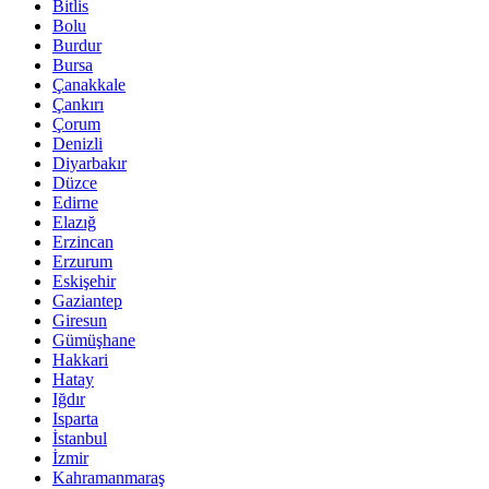
Bitlis
Bolu
Burdur
Bursa
Çanakkale
Çankırı
Çorum
Denizli
Diyarbakır
Düzce
Edirne
Elazığ
Erzincan
Erzurum
Eskişehir
Gaziantep
Giresun
Gümüşhane
Hakkari
Hatay
Iğdır
Isparta
İstanbul
İzmir
Kahramanmaraş