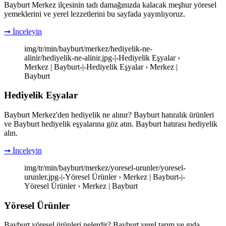
Bayburt Merkez ilçesinin tadı damağınızda kalacak meşhur yöresel
yemeklerini ve yerel lezzetlerini bu sayfada yayınlıyoruz.
➞ İnceleyin
img/tr/min/bayburt/merkez/hediyelik-ne-
alinir/hediyelik-ne-alinir.jpg-|-Hediyelik Eşyalar ›
Merkez | Bayburt-|-Hediyelik Eşyalar › Merkez |
Bayburt
Hediyelik Eşyalar
Bayburt Merkez'den hediyelik ne alınır? Bayburt hatıralık ürünleri
ve Bayburt hediyelik eşyalarına göz atın. Bayburt hatırası hediyelik
alın.
➞ İnceleyin
img/tr/min/bayburt/merkez/yoresel-urunler/yoresel-
urunler.jpg-|-Yöresel Ürünler › Merkez | Bayburt-|-
Yöresel Ürünler › Merkez | Bayburt
Yöresel Ürünler
Bayburt yöresel ürünleri nelerdir? Bayburt yerel tarım ve gıda