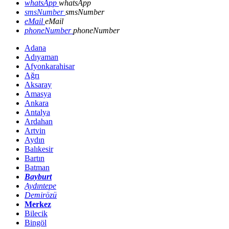
whatsApp
whatsApp
smsNumber
smsNumber
eMail
eMail
phoneNumber
phoneNumber
Adana
Adıyaman
Afyonkarahisar
Ağrı
Aksaray
Amasya
Ankara
Antalya
Ardahan
Artvin
Aydın
Balıkesir
Bartın
Batman
Bayburt
Aydıntepe
Demirözü
Merkez
Bilecik
Bingöl