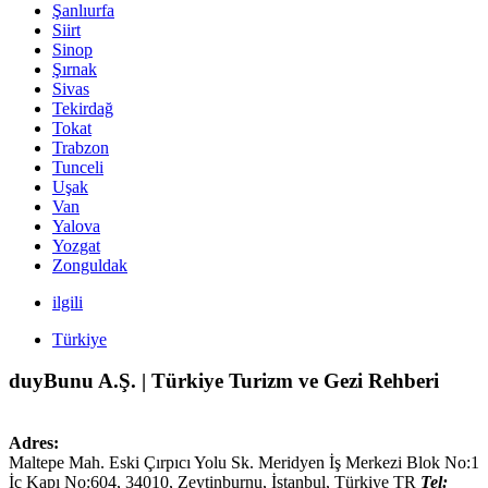
Şanlıurfa
Siirt
Sinop
Şırnak
Sivas
Tekirdağ
Tokat
Trabzon
Tunceli
Uşak
Van
Yalova
Yozgat
Zonguldak
ilgili
Türkiye
duyBunu A.Ş. | Türkiye Turizm ve Gezi Rehberi
Adres:
Maltepe Mah. Eski Çırpıcı Yolu Sk. Meridyen İş Merkezi Blok No:1
İç Kapı No:604,
34010
,
Zeytinburnu, İstanbul
,
Türkiye
TR
Tel: