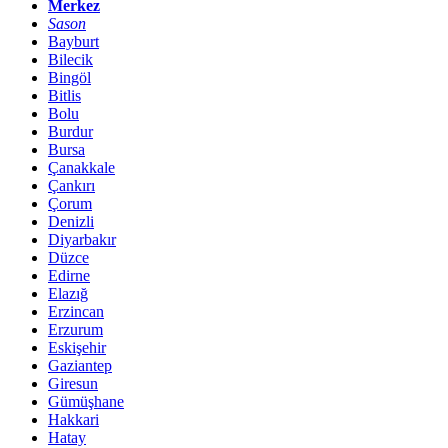
Merkez
Sason
Bayburt
Bilecik
Bingöl
Bitlis
Bolu
Burdur
Bursa
Çanakkale
Çankırı
Çorum
Denizli
Diyarbakır
Düzce
Edirne
Elazığ
Erzincan
Erzurum
Eskişehir
Gaziantep
Giresun
Gümüşhane
Hakkari
Hatay