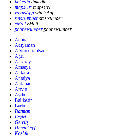
linkedin
linkedin
mapsUrl
mapsUrl
whatsApp
whatsApp
smsNumber
smsNumber
eMail
eMail
phoneNumber
phoneNumber
Adana
Adıyaman
Afyonkarahisar
Ağrı
Aksaray
Amasya
Ankara
Antalya
Ardahan
Artvin
Aydın
Balıkesir
Bartın
Batman
Beşiri
Gercüş
Hasankeyf
Kozluk