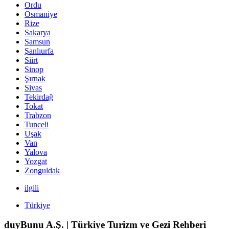
Ordu
Osmaniye
Rize
Sakarya
Samsun
Şanlıurfa
Siirt
Sinop
Şırnak
Sivas
Tekirdağ
Tokat
Trabzon
Tunceli
Uşak
Van
Yalova
Yozgat
Zonguldak
ilgili
Türkiye
duyBunu A.Ş. | Türkiye Turizm ve Gezi Rehberi