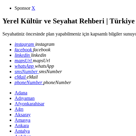
Sponsor
X
Yerel Kültür ve Seyahat Rehberi | Türkiye
Seyahatiniz öncesinde plan yapabilmeniz için kapsamlı bilgiler sunuyo
instagram
instagram
facebook
facebook
linkedin
linkedin
mapsUrl
mapsUrl
whatsApp
whatsApp
smsNumber
smsNumber
eMail
eMail
phoneNumber
phoneNumber
Adana
Adıyaman
Afyonkarahisar
Ağrı
Aksaray
Amasya
Ankara
Antalya