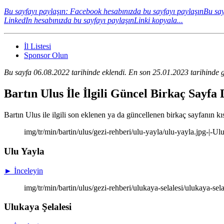
Bu sayfayı paylaşın: Facebook hesabınızda bu sayfayı paylaşın
Bu say
LinkedIn hesabınızda bu sayfayı paylaşın
Linki kopyala...
İl Listesi
Sponsor Olun
Bu sayfa 06.08.2022 tarihinde eklendi. En son 25.01.2023 tarihinde g
Bartın Ulus İle İlgili Güncel Birkaç Sayfa
Bartın Ulus ile ilgili son eklenen ya da güncellenen birkaç sayfanın kısa
img/tr/min/bartin/ulus/gezi-rehberi/ulu-yayla/ulu-yayla.jpg-|-Ul
Ulu Yayla
► İnceleyin
img/tr/min/bartin/ulus/gezi-rehberi/ulukaya-selalesi/ulukaya-sel
Ulukaya Şelalesi