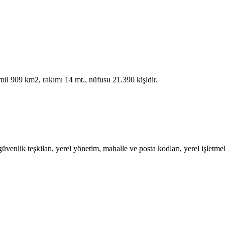
çümü 909 km2, rakımı 14 mt., nüfusu 21.390 kişidir.
enlik teşkilatı, yerel yönetim, mahalle ve posta kodları, yerel işletmeleri