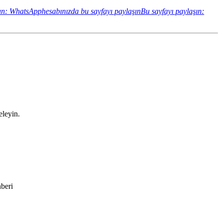
ın: WhatsApphesabınızda bu sayfayı paylaşın
Bu sayfayı paylaşın:
eleyin.
hberi