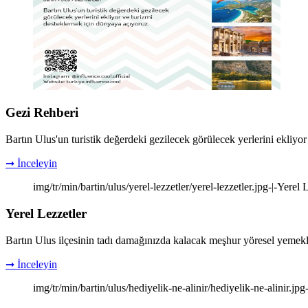
Gezi Rehberi
Bartın Ulus'un turistik değerdeki gezilecek görülecek yerlerini ekliyo
➞ İnceleyin
img/tr/min/bartin/ulus/yerel-lezzetler/yerel-lezzetler.jpg-|-Yerel 
Yerel Lezzetler
Bartın Ulus ilçesinin tadı damağınızda kalacak meşhur yöresel yemekler
➞ İnceleyin
img/tr/min/bartin/ulus/hediyelik-ne-alinir/hediyelik-ne-alinir.jpg