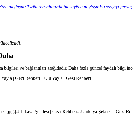
fayı paylaşın: Twitterhesabınızda bu sayfayı paylaşın
Bu sayfayı paylaş
üncellendi.
 Daha
 bilgileri ve bağlantıları aşağıdadır. Daha fazla güncel faydalı bilgi inc
u Yayla | Gezi Rehberi-|-Ulu Yayla | Gezi Rehberi
alesi.jpg-|-Ulukaya Şelalesi | Gezi Rehberi-|-Ulukaya Şelalesi | Gezi Re