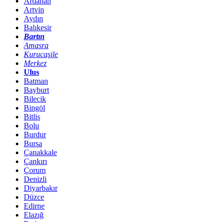
Ardahan
Artvin
Aydın
Balıkesir
Bartın
Amasra
Kurucaşile
Merkez
Ulus
Batman
Bayburt
Bilecik
Bingöl
Bitlis
Bolu
Burdur
Bursa
Çanakkale
Çankırı
Çorum
Denizli
Diyarbakır
Düzce
Edirne
Elazığ