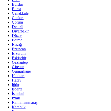
Burdur
Bursa
Çanakkale
Çankırı
Çorum
Denizli
Diyarbakır
Düzce
Edirne
Elazığ
Erzincan
Erzurum
Eskişehir
Gaziantep
Giresun
Gümüşhane
Hakkari
Hatay
Iğdır
Isparta
İstanbul
İzmir
Kahramanmaraş
Karabük