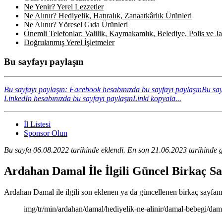
Ne Yenir? Yerel Lezzetler
Ne Alınır? Hediyelik, Hatıralık, Zanaatkârlık Ürünleri
Ne Alınır? Yöresel Gıda Ürünleri
Önemli Telefonlar: Valilik, Kaymakamlık, Belediye, Polis ve Jan
Doğrulanmış Yerel İşletmeler
Bu sayfayı paylaşın
Bu sayfayı paylaşın: Facebook hesabınızda bu sayfayı paylaşın
Bu say
LinkedIn hesabınızda bu sayfayı paylaşın
Linki kopyala...
İl Listesi
Sponsor Olun
Bu sayfa 06.08.2022 tarihinde eklendi. En son 21.06.2023 tarihinde g
Ardahan Damal İle İlgili Güncel Birkaç S
Ardahan Damal ile ilgili son eklenen ya da güncellenen birkaç sayfanın 
img/tr/min/ardahan/damal/hediyelik-ne-alinir/damal-bebegi/da