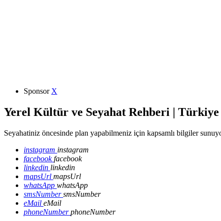
Sponsor
X
Yerel Kültür ve Seyahat Rehberi | Türkiye
Seyahatiniz öncesinde plan yapabilmeniz için kapsamlı bilgiler sunuyo
instagram
instagram
facebook
facebook
linkedin
linkedin
mapsUrl
mapsUrl
whatsApp
whatsApp
smsNumber
smsNumber
eMail
eMail
phoneNumber
phoneNumber