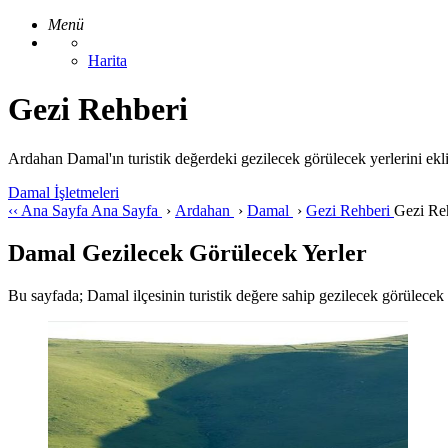
Menü
Harita
Gezi Rehberi
Ardahan Damal'ın turistik değerdeki gezilecek görülecek yerlerini ekl
Damal İşletmeleri
‹‹
Ana Sayfa
Ana Sayfa
›
Ardahan
›
Damal
›
Gezi Rehberi
Gezi Re
Damal Gezilecek Görülecek Yerler
Bu sayfada; Damal ilçesinin turistik değere sahip gezilecek görülecek yer