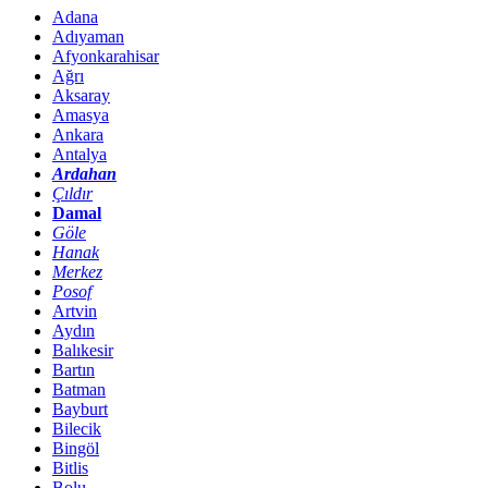
Adana
Adıyaman
Afyonkarahisar
Ağrı
Aksaray
Amasya
Ankara
Antalya
Ardahan
Çıldır
Damal
Göle
Hanak
Merkez
Posof
Artvin
Aydın
Balıkesir
Bartın
Batman
Bayburt
Bilecik
Bingöl
Bitlis
Bolu