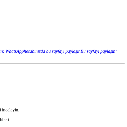
ın: WhatsApphesabınızda bu sayfayı paylaşın
Bu sayfayı paylaşın:
i inceleyin.
hberi