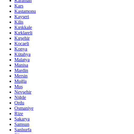
Karaman
Kars
Kastamonu
Kayseri
Kilis
Kırıkkale
Kırklareli
Kırşehir
Kocaeli
Konya
Kütahya
Malatya
Manisa
Mardin
Mersin
Muğla
Muş
Nevşehir
Niğde
Ordu
Osmaniye
Rize
Sakarya
Samsun
Şanlıurfa