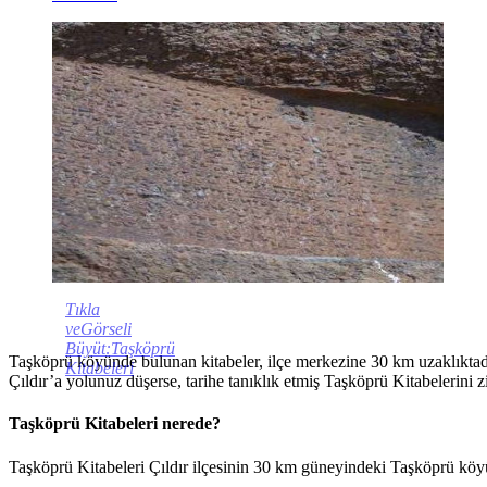
Tıkla
veGörseli
Büyüt:Taşköprü
Taşköprü köyünde bulunan kitabeler, ilçe merkezine 30 km uzaklıktadır
Kitabeleri
Çıldır’a yolunuz düşerse, tarihe tanıklık etmiş Taşköprü Kitabelerini zi
Taşköprü Kitabeleri nerede?
Taşköprü Kitabeleri Çıldır ilçesinin 30 km güneyindeki Taşköprü köyü