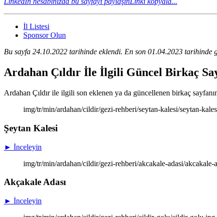
LinkedIn hesabınızda bu sayfayı paylaşın
Linki kopyala...
İl Listesi
Sponsor Olun
Bu sayfa 24.10.2022 tarihinde eklendi. En son 01.04.2023 tarihinde g
Ardahan Çıldır İle İlgili Güncel Birkaç S
Ardahan Çıldır ile ilgili son eklenen ya da güncellenen birkaç sayfanın 
img/tr/min/ardahan/cildir/gezi-rehberi/seytan-kalesi/seytan-kale
Şeytan Kalesi
► İnceleyin
img/tr/min/ardahan/cildir/gezi-rehberi/akcakale-adasi/akcakale
Akçakale Adası
► İnceleyin