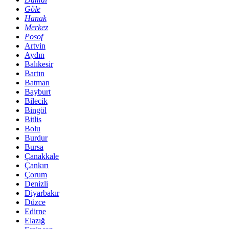
Göle
Hanak
Merkez
Posof
Artvin
Aydın
Balıkesir
Bartın
Batman
Bayburt
Bilecik
Bingöl
Bitlis
Bolu
Burdur
Bursa
Çanakkale
Çankırı
Çorum
Denizli
Diyarbakır
Düzce
Edirne
Elazığ