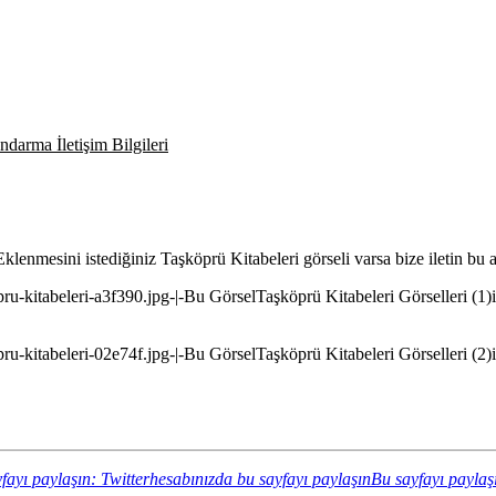
darma İletişim Bilgileri
. Eklenmesini istediğiniz Taşköprü Kitabeleri görseli varsa bize iletin bu
pru-kitabeleri-a3f390.jpg-|-Bu GörselTaşköprü Kitabeleri Görselleri (1)il
pru-kitabeleri-02e74f.jpg-|-Bu GörselTaşköprü Kitabeleri Görselleri (2)il
fayı paylaşın: Twitterhesabınızda bu sayfayı paylaşın
Bu sayfayı paylaş