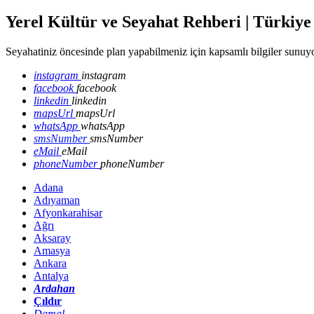
Yerel Kültür ve Seyahat Rehberi | Türkiye
Seyahatiniz öncesinde plan yapabilmeniz için kapsamlı bilgiler sunuyo
instagram
instagram
facebook
facebook
linkedin
linkedin
mapsUrl
mapsUrl
whatsApp
whatsApp
smsNumber
smsNumber
eMail
eMail
phoneNumber
phoneNumber
Adana
Adıyaman
Afyonkarahisar
Ağrı
Aksaray
Amasya
Ankara
Antalya
Ardahan
Çıldır
Damal