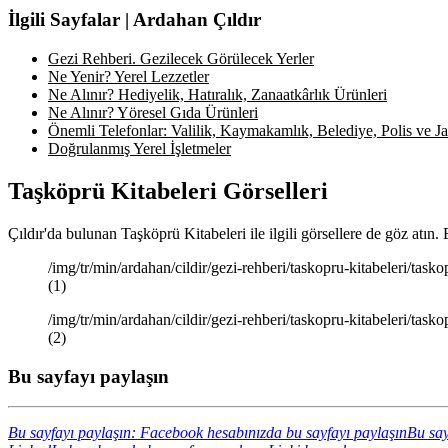
İlgili Sayfalar | Ardahan Çıldır
Gezi Rehberi. Gezilecek Görülecek Yerler
Ne Yenir? Yerel Lezzetler
Ne Alınır? Hediyelik, Hatıralık, Zanaatkârlık Ürünleri
Ne Alınır? Yöresel Gıda Ürünleri
Önemli Telefonlar: Valilik, Kaymakamlık, Belediye, Polis ve Jan
Doğrulanmış Yerel İşletmeler
Taşköprü Kitabeleri Görselleri
Çıldır'da bulunan Taşköprü Kitabeleri ile ilgili görsellere de göz atın
/img/tr/min/ardahan/cildir/gezi-rehberi/taskopru-kitabeleri/tasko
(1)
/img/tr/min/ardahan/cildir/gezi-rehberi/taskopru-kitabeleri/tasko
(2)
Bu sayfayı paylaşın
Bu sayfayı paylaşın: Facebook hesabınızda bu sayfayı paylaşın
Bu say