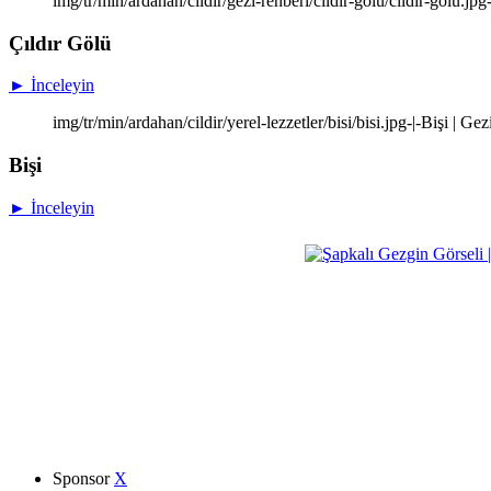
img/tr/min/ardahan/cildir/gezi-rehberi/cildir-golu/cildir-golu.jp
Çıldır Gölü
► İnceleyin
img/tr/min/ardahan/cildir/yerel-lezzetler/bisi/bisi.jpg-|-Bişi | Ge
Bişi
► İnceleyin
Sponsor
X