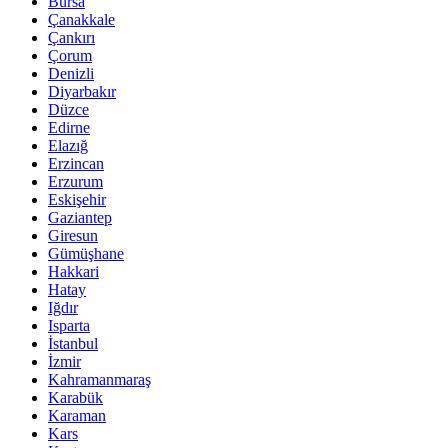
Bursa
Çanakkale
Çankırı
Çorum
Denizli
Diyarbakır
Düzce
Edirne
Elazığ
Erzincan
Erzurum
Eskişehir
Gaziantep
Giresun
Gümüşhane
Hakkari
Hatay
Iğdır
Isparta
İstanbul
İzmir
Kahramanmaraş
Karabük
Karaman
Kars