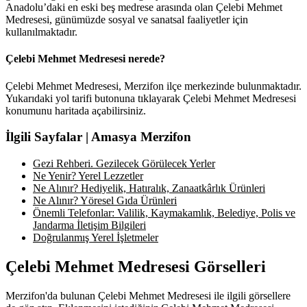
Anadolu’daki en eski beş medrese arasında olan Çelebi Mehmet
Medresesi, günümüzde sosyal ve sanatsal faaliyetler için
kullanılmaktadır.
Çelebi Mehmet Medresesi nerede?
Çelebi Mehmet Medresesi, Merzifon ilçe merkezinde bulunmaktadır.
Yukarıdaki yol tarifi butonuna tıklayarak Çelebi Mehmet Medresesi
konumunu haritada açabilirsiniz.
İlgili Sayfalar | Amasya Merzifon
Gezi Rehberi. Gezilecek Görülecek Yerler
Ne Yenir? Yerel Lezzetler
Ne Alınır? Hediyelik, Hatıralık, Zanaatkârlık Ürünleri
Ne Alınır? Yöresel Gıda Ürünleri
Önemli Telefonlar: Valilik, Kaymakamlık, Belediye, Polis ve
Jandarma İletişim Bilgileri
Doğrulanmış Yerel İşletmeler
Çelebi Mehmet Medresesi Görselleri
Merzifon'da bulunan Çelebi Mehmet Medresesi ile ilgili görsellere