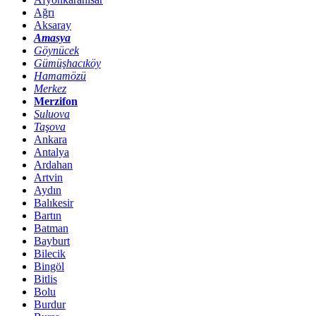
Ağrı
Aksaray
Amasya
Göynücek
Gümüşhacıköy
Hamamözü
Merkez
Merzifon
Suluova
Taşova
Ankara
Antalya
Ardahan
Artvin
Aydın
Balıkesir
Bartın
Batman
Bayburt
Bilecik
Bingöl
Bitlis
Bolu
Burdur