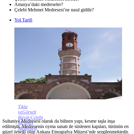
Amasya’daki medreseler?
Çelebi Mehmet Medresesi’ne nasıl gidilir?
Yol Tarifi
Tıkla
veGörseli
Büyüt:Çelebi
Sultaniye Medresesi olarak da bilinen yapı, kesme taşla inşa
Mehmet
edilmiştir. Medresenin oyma sanatı ile süslenen kapıları, türünün en
Medresesi
güzel örneği olup Ankara Etnografya Müzesi’nde sergilenmektedir.