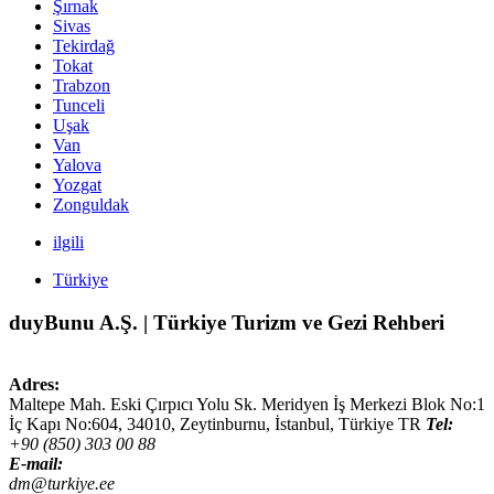
Şırnak
Sivas
Tekirdağ
Tokat
Trabzon
Tunceli
Uşak
Van
Yalova
Yozgat
Zonguldak
ilgili
Türkiye
duyBunu A.Ş. | Türkiye Turizm ve Gezi Rehberi
Adres:
Maltepe Mah. Eski Çırpıcı Yolu Sk. Meridyen İş Merkezi Blok No:1
İç Kapı No:604,
34010
,
Zeytinburnu, İstanbul
,
Türkiye
TR
Tel:
+90 (850) 303 00 88
E-mail:
dm@turkiye.ee