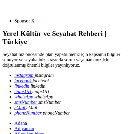
Sponsor
X
Yerel Kültür ve Seyahat Rehberi |
Türkiye
Seyahatiniz öncesinde plan yapabilmeniz için kapsamlı bilgiler
sunuyor ve seyahatiniz sırasında sorun yaşamamanız için
doğrulanmış önemli bilgiler yayınlıyoruz.
instagram
instagram
facebook
facebook
linkedin
linkedin
mapsUrl
mapsUrl
whatsApp
whatsApp
smsNumber
smsNumber
eMail
eMail
phoneNumber
phoneNumber
Adana
Adıyaman
Afyonkarahisar