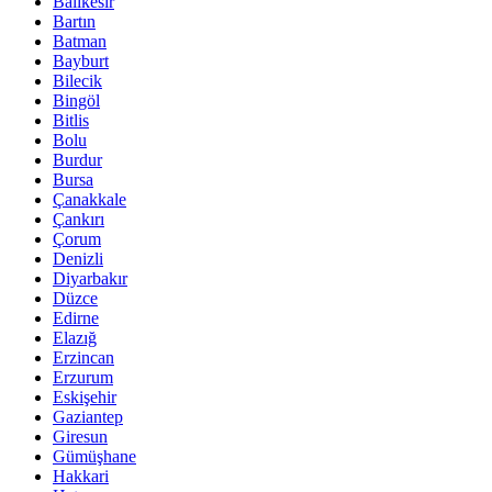
Balıkesir
Bartın
Batman
Bayburt
Bilecik
Bingöl
Bitlis
Bolu
Burdur
Bursa
Çanakkale
Çankırı
Çorum
Denizli
Diyarbakır
Düzce
Edirne
Elazığ
Erzincan
Erzurum
Eskişehir
Gaziantep
Giresun
Gümüşhane
Hakkari