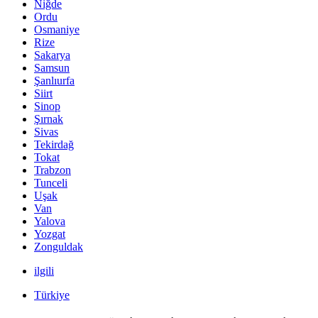
Niğde
Ordu
Osmaniye
Rize
Sakarya
Samsun
Şanlıurfa
Siirt
Sinop
Şırnak
Sivas
Tekirdağ
Tokat
Trabzon
Tunceli
Uşak
Van
Yalova
Yozgat
Zonguldak
ilgili
Türkiye