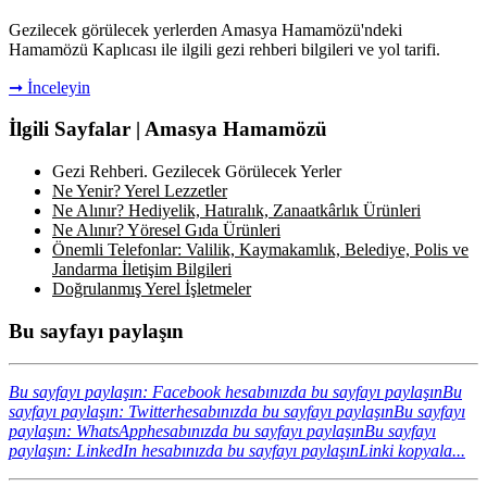
Gezilecek görülecek yerlerden Amasya Hamamözü'ndeki
Hamamözü Kaplıcası ile ilgili gezi rehberi bilgileri ve yol tarifi.
➞ İnceleyin
İlgili Sayfalar | Amasya Hamamözü
Gezi Rehberi. Gezilecek Görülecek Yerler
Ne Yenir? Yerel Lezzetler
Ne Alınır? Hediyelik, Hatıralık, Zanaatkârlık Ürünleri
Ne Alınır? Yöresel Gıda Ürünleri
Önemli Telefonlar: Valilik, Kaymakamlık, Belediye, Polis ve
Jandarma İletişim Bilgileri
Doğrulanmış Yerel İşletmeler
Bu sayfayı paylaşın
Bu sayfayı paylaşın: Facebook hesabınızda bu sayfayı paylaşın
Bu
sayfayı paylaşın: Twitterhesabınızda bu sayfayı paylaşın
Bu sayfayı
paylaşın: WhatsApphesabınızda bu sayfayı paylaşın
Bu sayfayı
paylaşın: LinkedIn hesabınızda bu sayfayı paylaşın
Linki kopyala...