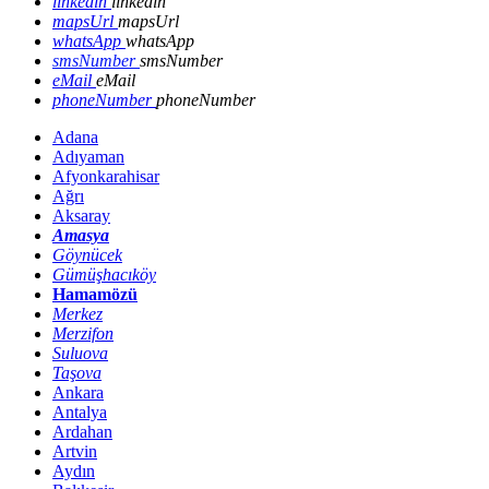
linkedin
linkedin
mapsUrl
mapsUrl
whatsApp
whatsApp
smsNumber
smsNumber
eMail
eMail
phoneNumber
phoneNumber
Adana
Adıyaman
Afyonkarahisar
Ağrı
Aksaray
Amasya
Göynücek
Gümüşhacıköy
Hamamözü
Merkez
Merzifon
Suluova
Taşova
Ankara
Antalya
Ardahan
Artvin
Aydın