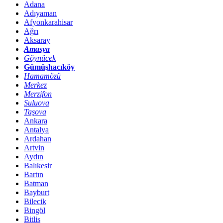
Adana
Adıyaman
Afyonkarahisar
Ağrı
Aksaray
Amasya
Göynücek
Gümüşhacıköy
Hamamözü
Merkez
Merzifon
Suluova
Taşova
Ankara
Antalya
Ardahan
Artvin
Aydın
Balıkesir
Bartın
Batman
Bayburt
Bilecik
Bingöl
Bitlis