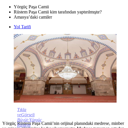
Yörgüç Paşa Camii
Rüstem Paşa Camii kim tarafından yaptırılmıştır?
Amasya’daki camiler
Yol Tarifi
Tıkla
veGörseli
Büyüt:Yörgüç
Yörgüç Rüstem Paşa Camii’nin orijinal planındaki medrese, minber
Rüstem