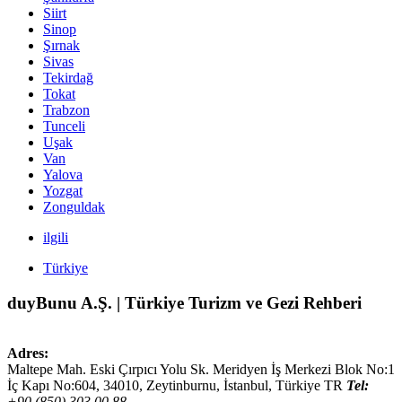
Siirt
Sinop
Şırnak
Sivas
Tekirdağ
Tokat
Trabzon
Tunceli
Uşak
Van
Yalova
Yozgat
Zonguldak
ilgili
Türkiye
duyBunu A.Ş. | Türkiye Turizm ve Gezi Rehberi
Adres:
Maltepe Mah. Eski Çırpıcı Yolu Sk. Meridyen İş Merkezi Blok No:1
İç Kapı No:604,
34010
,
Zeytinburnu, İstanbul
,
Türkiye
TR
Tel:
+90 (850) 303 00 88