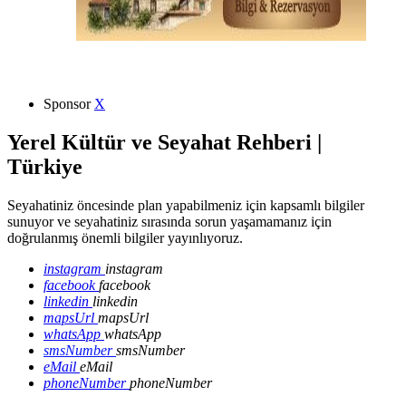
Sponsor
X
Yerel Kültür ve Seyahat Rehberi |
Türkiye
Seyahatiniz öncesinde plan yapabilmeniz için kapsamlı bilgiler
sunuyor ve seyahatiniz sırasında sorun yaşamamanız için
doğrulanmış önemli bilgiler yayınlıyoruz.
instagram
instagram
facebook
facebook
linkedin
linkedin
mapsUrl
mapsUrl
whatsApp
whatsApp
smsNumber
smsNumber
eMail
eMail
phoneNumber
phoneNumber