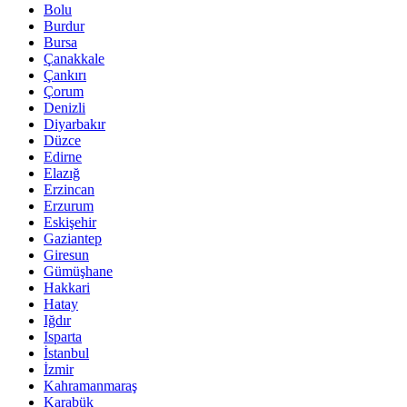
Bolu
Burdur
Bursa
Çanakkale
Çankırı
Çorum
Denizli
Diyarbakır
Düzce
Edirne
Elazığ
Erzincan
Erzurum
Eskişehir
Gaziantep
Giresun
Gümüşhane
Hakkari
Hatay
Iğdır
Isparta
İstanbul
İzmir
Kahramanmaraş
Karabük