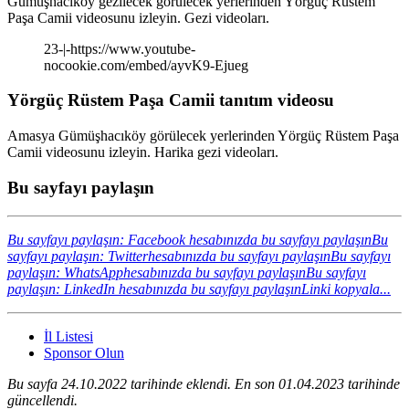
Gümüşhacıköy gezilecek görülecek yerlerinden Yörgüç Rüstem
Paşa Camii videosunu izleyin. Gezi videoları.
23-|-https://www.youtube-
nocookie.com/embed/ayvK9-Ejueg
Yörgüç Rüstem Paşa Camii tanıtım videosu
Amasya Gümüşhacıköy görülecek yerlerinden Yörgüç Rüstem Paşa
Camii videosunu izleyin. Harika gezi videoları.
Bu sayfayı paylaşın
Bu sayfayı paylaşın: Facebook hesabınızda bu sayfayı paylaşın
Bu
sayfayı paylaşın: Twitterhesabınızda bu sayfayı paylaşın
Bu sayfayı
paylaşın: WhatsApphesabınızda bu sayfayı paylaşın
Bu sayfayı
paylaşın: LinkedIn hesabınızda bu sayfayı paylaşın
Linki kopyala...
İl Listesi
Sponsor Olun
Bu sayfa 24.10.2022 tarihinde eklendi. En son 01.04.2023 tarihinde
güncellendi.