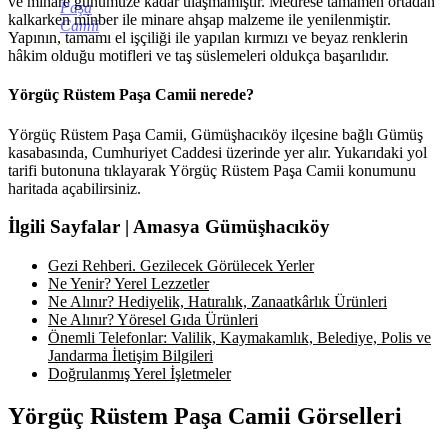
ve minare günümüze kadar ulaşmamıştır. Medrese tamamen ortadan
Paşa
kalkarken minber ile minare ahşap malzeme ile yenilenmiştir.
Camii
Yapının, tamamı el işçiliği ile yapılan kırmızı ve beyaz renklerin
hâkim olduğu motifleri ve taş süslemeleri oldukça başarılıdır.
Yörgüç Rüstem Paşa Camii nerede?
Yörgüç Rüstem Paşa Camii, Gümüşhacıköy ilçesine bağlı Gümüş
kasabasında, Cumhuriyet Caddesi üzerinde yer alır. Yukarıdaki yol
tarifi butonuna tıklayarak Yörgüç Rüstem Paşa Camii konumunu
haritada açabilirsiniz.
İlgili Sayfalar | Amasya Gümüşhacıköy
Gezi Rehberi. Gezilecek Görülecek Yerler
Ne Yenir? Yerel Lezzetler
Ne Alınır? Hediyelik, Hatıralık, Zanaatkârlık Ürünleri
Ne Alınır? Yöresel Gıda Ürünleri
Önemli Telefonlar: Valilik, Kaymakamlık, Belediye, Polis ve
Jandarma İletişim Bilgileri
Doğrulanmış Yerel İşletmeler
Yörgüç Rüstem Paşa Camii Görselleri