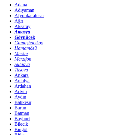
Adana
Adıyaman
Afyonkarahisar
Ağrı
Aksaray
Amasya
Göynücek
Gümüşhacıköy
Hamamözü
Merkez
Merzifon
Suluova
Taşova
Ankara
Antalya
Ardahan
Artvin
Aydın
Balıkesir
Bartın
Batman
Bayburt
Bilecik
Bingöl
Bitlis