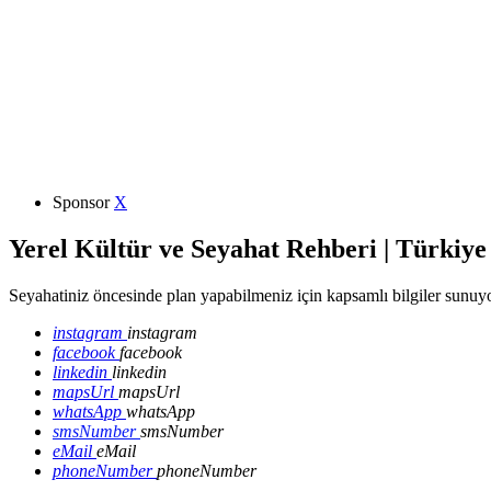
Sponsor
X
Yerel Kültür ve Seyahat Rehberi | Türkiye
Seyahatiniz öncesinde plan yapabilmeniz için kapsamlı bilgiler sunuyo
instagram
instagram
facebook
facebook
linkedin
linkedin
mapsUrl
mapsUrl
whatsApp
whatsApp
smsNumber
smsNumber
eMail
eMail
phoneNumber
phoneNumber