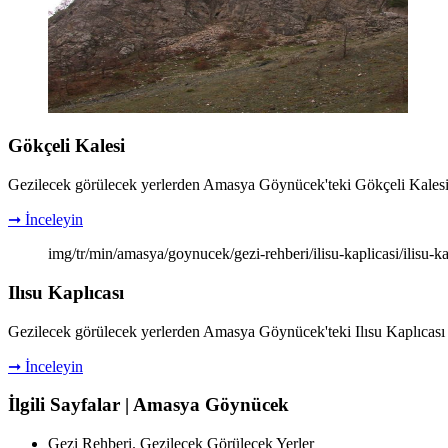
Gökçeli Kalesi
Gezilecek görülecek yerlerden Amasya Göynücek'teki Gökçeli Kalesi ile i
➞ İnceleyin
img/tr/min/amasya/goynucek/gezi-rehberi/ilisu-kaplicasi/ilisu-k
Ilısu Kaplıcası
Gezilecek görülecek yerlerden Amasya Göynücek'teki Ilısu Kaplıcası ile i
➞ İnceleyin
İlgili Sayfalar | Amasya Göynücek
Gezi Rehberi. Gezilecek Görülecek Yerler