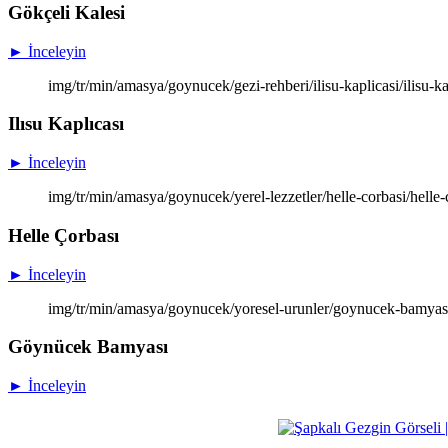
Gökçeli Kalesi
► İnceleyin
img/tr/min/amasya/goynucek/gezi-rehberi/ilisu-kaplicasi/ilisu-kap
Ilısu Kaplıcası
► İnceleyin
img/tr/min/amasya/goynucek/yerel-lezzetler/helle-corbasi/helle-
Helle Çorbası
► İnceleyin
img/tr/min/amasya/goynucek/yoresel-urunler/goynucek-bamyas
Göynücek Bamyası
► İnceleyin