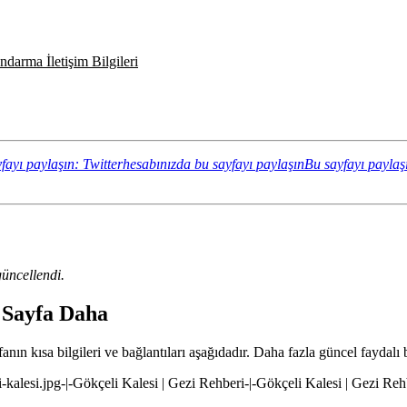
darma İletişim Bilgileri
fayı paylaşın: Twitterhesabınızda bu sayfayı paylaşın
Bu sayfayı paylaş
üncellendi.
 Sayfa Daha
n kısa bilgileri ve bağlantıları aşağıdadır. Daha fazla güncel faydalı b
-kalesi.jpg-|-Gökçeli Kalesi | Gezi Rehberi-|-Gökçeli Kalesi | Gezi Reh