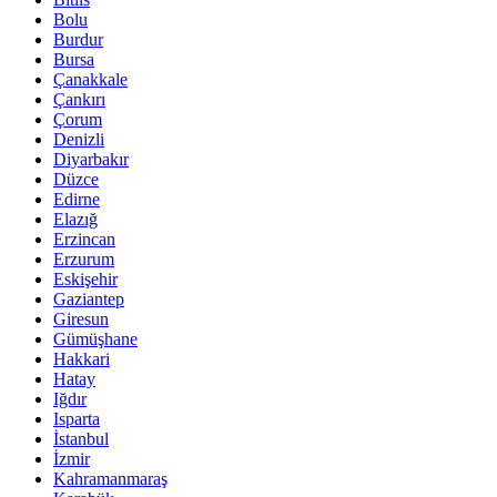
Bolu
Burdur
Bursa
Çanakkale
Çankırı
Çorum
Denizli
Diyarbakır
Düzce
Edirne
Elazığ
Erzincan
Erzurum
Eskişehir
Gaziantep
Giresun
Gümüşhane
Hakkari
Hatay
Iğdır
Isparta
İstanbul
İzmir
Kahramanmaraş