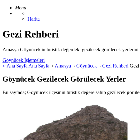
Menü
Harita
Gezi Rehberi
Amasya Göynücek'in turistik değerdeki gezilecek görülecek yerlerini 
Göynücek İşletmeleri
‹‹
Ana Sayfa
Ana Sayfa
›
Amasya
›
Göynücek
›
Gezi Rehberi
Gezi
Göynücek Gezilecek Görülecek Yerler
Bu sayfada; Göynücek ilçesinin turistik değere sahip gezilecek görülecek