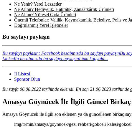
Ne Yenir? Yerel Lezzetler
Ne Alınır? Hediyelik, Hatıralık, Zanaatkârlık Ürünleri
Ne Alınır? Yöresel Gıda Ürünleri
Önemli Telefonlar: Valilik, Kaymakamlık, Belediye, Polis ve Jan
Doğrulanmış Yerel İşletmeler
Bu sayfayı paylaşın
Bu sayfayı paylaşın: Facebook hesabınızda bu sayfayı paylaşın
Bu say
LinkedIn hesabınızda bu sayfayı paylaşın
Linki kopyala...
İl Listesi
Sponsor Olun
Bu sayfa 06.08.2022 tarihinde eklendi. En son 21.06.2023 tarihinde g
Amasya Göynücek İle İlgili Güncel Birkaç
Amasya Göynücek ile ilgili son eklenen ya da güncellenen birkaç sayfanı
img/tr/min/amasya/goynucek/gezi-rehberi/gokceli-kalesi/gokceli