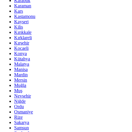
Karabük
Karaman
Kars
Kastamonu
Kayseri
Kilis
Kırıkkale
Kırklareli
Kırşehir
Kocaeli
Konya
Kütahya
Malatya
Manisa
Mardin
Mersin
Muğla
Muş
Nevşehir
Niğde
Ordu
Osmaniye
Rize
Sakarya
Samsun